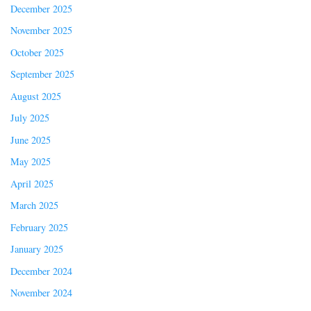
December 2025
November 2025
October 2025
September 2025
August 2025
July 2025
June 2025
May 2025
April 2025
March 2025
February 2025
January 2025
December 2024
November 2024