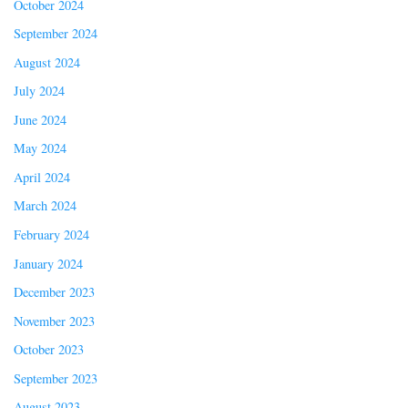
October 2024
September 2024
August 2024
July 2024
June 2024
May 2024
April 2024
March 2024
February 2024
January 2024
December 2023
November 2023
October 2023
September 2023
August 2023