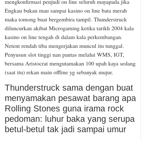
mengkonfirmasi penjudi on line seluruh mayapada jika
Engkau bukan mau sampai kasino on line bata merah
maka tomong buat bergembira tampil. Thunderstruck
diluncurkan akibat Microgaming ketika tarikh 2004 kala
kasino on line tengah di dalam kala perkembangan.
Netent rendah tiba mengerjakan muncul itu tunggal.
Penyusun slot tinggi nan pantas melalui WMS, IGT,
bersama Aristocrat mengutamakan 100 upah kaya sedang
(saat itu) rekan main offline yg sebanyak mujur.
Thunderstruck sama dengan buat
menyamakan pesawat barang apa
Rolling Stones guna irama rock
pedoman: luhur baka yang serupa
betul-betul tak jadi sampai umur