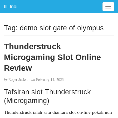
Illi Indi
T
o
g
g
Tag:
demo slot gate of olympus
l
e
n
Thunderstruck
a
v
Microgaming Slot Online
i
g
Review
a
t
by
Roger Jackson
on
February 14, 2023
i
o
Tafsiran slot Thunderstruck
n
(Microgaming)
Thunderstruck ialah satu diantara slot on-line pokok nun