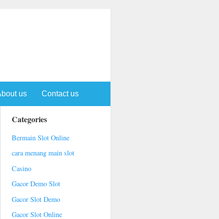
bout us
Contact us
Categories
Bermain Slot Online
cara menang main slot
Casino
Gacor Demo Slot
Gacor Slot Demo
Gacor Slot Online