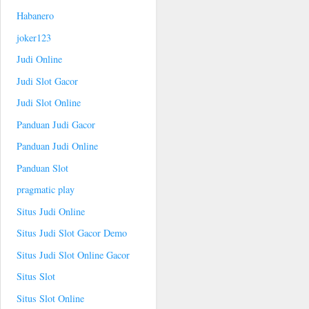
Habanero
joker123
Judi Online
Judi Slot Gacor
Judi Slot Online
Panduan Judi Gacor
Panduan Judi Online
Panduan Slot
pragmatic play
Situs Judi Online
Situs Judi Slot Gacor Demo
Situs Judi Slot Online Gacor
Situs Slot
Situs Slot Online