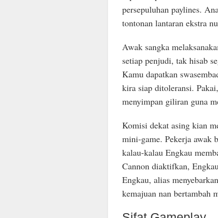
persepuluhan paylines. Ana
tontonan lantaran ekstra nu
Awak sangka melaksanakan 
setiap penjudi, tak hisab s
Kamu dapatkan swasembada,
kira siap ditoleransi. Pak
menyimpan giliran guna me
Komisi dekat asing kian 
mini-game. Pekerja awak be
kalau-kalau Engkau membac
Cannon diaktifkan, Engkau
Engkau, alias menyebarka
kemajuan nan bertambah m
Sifat Gameplay