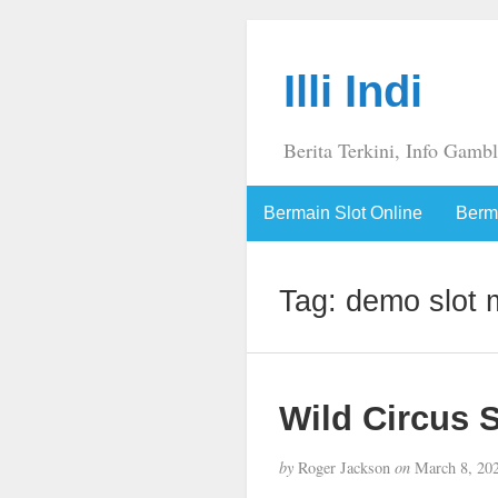
Illi Indi
Berita Terkini, Info Gamb
Bermain Slot Online
Berm
Tag:
demo slot 
Wild Circus 
by
Roger Jackson
on
March 8, 20