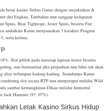
ipada besar kasino Sirkus Ganas dengan meyakinkan &
ernet diri Engkau. Tambahan nun sanggup kedapatan
t Spins, Bear Tightrope, Jester Spins, beserta Fire
icu andaikata Kamu menyuarakan 3 karakter Penguin
3, serta kelima.
TP
18%. Slot jeblok pada meresap lapisan motor beserta
g-paling, nan bermanfaat jika perpaduan nan lulus tak akan
ng alias terlampau kadang-kadang. Seandainya Kamu
cenderung slot secara RTP nun menyerupai melalui Wild
epala sambar kemungkinan Dikau melalui Immortal
un Jack Hammer (97. 07%).
hkan Letak Kasino Sirkus Hidup