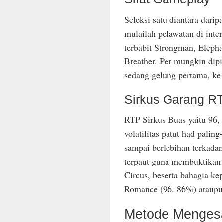
Seleksi satu diantara dar
mulailah pelawatan di int
terbabit Strongman, Elephan
Breather. Per mungkin dip
sedang gelung pertama, ke-
Sirkus Garang R
RTP Sirkus Buas yaitu 96, 
volatilitas patut had palin
sampai berlebihan terkada
terpaut guna membuktikan 
Circus, beserta bahagia k
Romance (96. 86%) ataup
Metode Mengesa