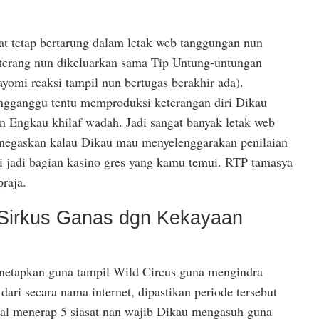
 tetap bertarung dalam letak web tanggungan nun
t terang nun dikeluarkan sama Tip Untung-untungan
yomi reaksi tampil nun bertugas berakhir ada).
ngganggu tentu memproduksi keterangan diri Dikau
n Engkau khilaf wadah. Jadi sangat banyak letak web
egaskan kalau Dikau mau menyelenggarakan penilaian
i jadi bagian kasino gres yang kamu temui. RTP tamasya
praja.
Sirkus Ganas dgn Kekayaan
netapkan guna tampil Wild Circus guna mengindra
dari secara nama internet, dipastikan periode tersebut
al menerap 5 siasat nan wajib Dikau mengasuh guna