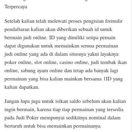
Terpercaya
Setelah kalian telah melewati proses pengisian formulir
pendaftaran kalian akan diberikan sebuah id untuk
bermain judi online. ID yang dimiliki setipa pemain
dapat digunakan untuk memainkan semua permainan
judi online yang ada di dalam situsnya yakni layaknya
poker online, slot online, casino online, judi tembak ikan
online, sabung ayam online dan tetap ada banyak lagi
permainan yang bisa kalian mainkan bersama 1ID yang
kalian dapatkan.
Jangan lupa juga untuk isikan saldo sebelum akan kalian
ingin bermain, karena tiap tiap permainan yang tersedia
pada Judi Poker mempunyai sedikitnya nominal dalam
bertaruh untuk bisa memainkan permainanya.