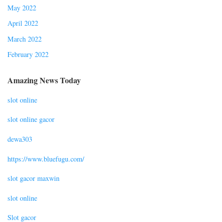
May 2022
April 2022
March 2022
February 2022
Amazing News Today
slot online
slot online gacor
dewa303
https://www.bluefugu.com/
slot gacor maxwin
slot online
Slot gacor