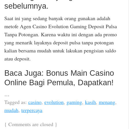
sebelumnya.
Saat ini yang sedang banyak orang gunakan adalah
metofe Agen Casino Evolution Gaming Deposit Pulsa
Tanpa Potongan. Karena waktu ini dengan ada promo
yang menarik layaknya deposit pulsa tanpa potongan
kalian bersama mudah untuk lakukan pengisian saldo
atau deposit.
Baca Juga: Bonus Main Casino
Online Bagi Pemula, Dapatkan!
…
Tagged as:
casino
,
evolution
,
gaming
,
kasih
,
menang
,
mudah
,
terpercaya
{
Comments are closed
}