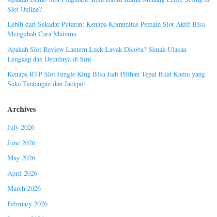
Slot Online?
Lebih dari Sekadar Putaran: Kenapa Komunitas Pemain Slot Aktif Bisa
Mengubah Cara Mainmu
Apakah Slot Review Lantern Luck Layak Dicoba? Simak Ulasan
Lengkap dan Detailnya di Sini
Kenapa RTP Slot Jungle King Bisa Jadi Pilihan Tepat Buat Kamu yang
Suka Tantangan dan Jackpot
Archives
July 2026
June 2026
May 2026
April 2026
March 2026
February 2026