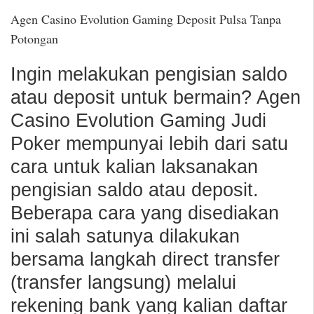
Agen Casino Evolution Gaming Deposit Pulsa Tanpa
Potongan
Ingin melakukan pengisian saldo
atau deposit untuk bermain? Agen
Casino Evolution Gaming Judi
Poker mempunyai lebih dari satu
cara untuk kalian laksanakan
pengisian saldo atau deposit.
Beberapa cara yang disediakan
ini salah satunya dilakukan
bersama langkah direct transfer
(transfer langsung) melalui
rekening bank yang kalian daftar