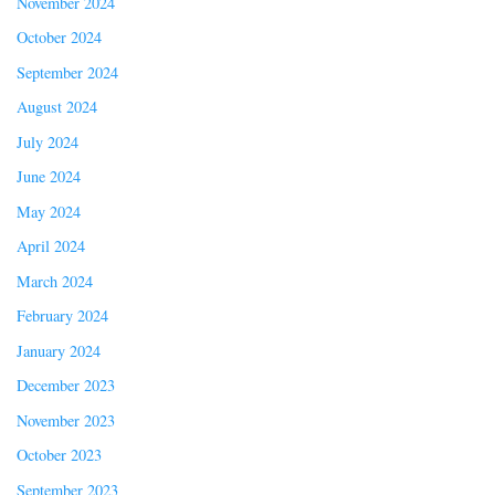
November 2024
October 2024
September 2024
August 2024
July 2024
June 2024
May 2024
April 2024
March 2024
February 2024
January 2024
December 2023
November 2023
October 2023
September 2023