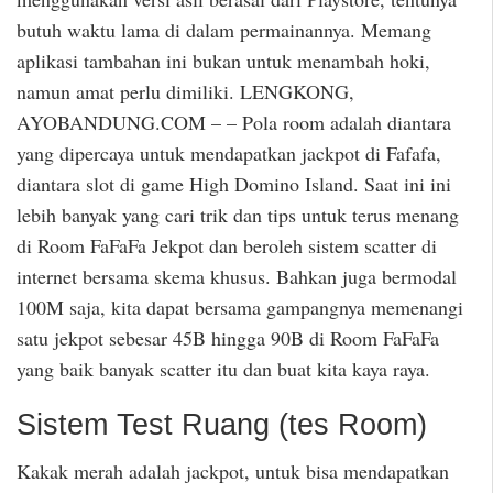
butuh waktu lama di dalam permainannya. Memang
aplikasi tambahan ini bukan untuk menambah hoki,
namun amat perlu dimiliki. LENGKONG,
AYOBANDUNG.COM – – Pola room adalah diantara
yang dipercaya untuk mendapatkan jackpot di Fafafa,
diantara slot di game High Domino Island. Saat ini ini
lebih banyak yang cari trik dan tips untuk terus menang
di Room FaFaFa Jekpot dan beroleh sistem scatter di
internet bersama skema khusus. Bahkan juga bermodal
100M saja, kita dapat bersama gampangnya memenangi
satu jekpot sebesar 45B hingga 90B di Room FaFaFa
yang baik banyak scatter itu dan buat kita kaya raya.
Sistem Test Ruang (tes Room)
Kakak merah adalah jackpot, untuk bisa mendapatkan