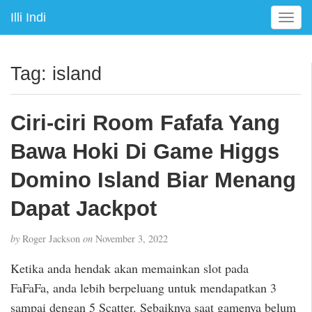
Illi Indi
T
o
g
g
Tag:
island
l
e
n
Ciri-ciri Room Fafafa Yang
a
v
Bawa Hoki Di Game Higgs
i
g
Domino Island Biar Menang
a
Dapat Jackpot
t
i
o
by
Roger Jackson
on
November 3, 2022
n
Ketika anda hendak akan memainkan slot pada
FaFaFa, anda lebih berpeluang untuk mendapatkan 3
sampai dengan 5 Scatter. Sebaiknya saat gamenya belum