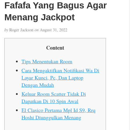
Fafafa Yang Bagus Agar
Menang Jackpot
by
Roger Jackson
on
August 31, 2022
Content
Tips Menentukan Room
Cara Mengaktifkan Notifikasi Wa Di
Layar Kunci, Pc, Dan Laptop
Dengan Mudah
Keluar Room Scatter Tidak Di
Dapatkan Di 10 Spin Awal
El Clasico Pertama Mpl Id S9, Rrq
Hoshi Diunggulkan Menang