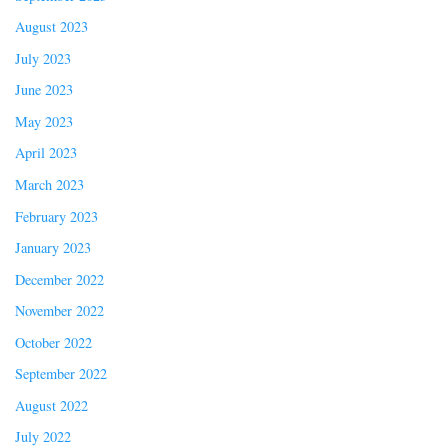
August 2023
July 2023
June 2023
May 2023
April 2023
March 2023
February 2023
January 2023
December 2022
November 2022
October 2022
September 2022
August 2022
July 2022