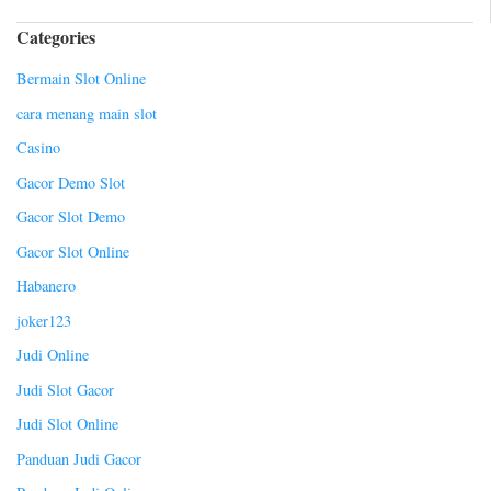
Categories
Bermain Slot Online
cara menang main slot
Casino
Gacor Demo Slot
Gacor Slot Demo
Gacor Slot Online
Habanero
joker123
Judi Online
Judi Slot Gacor
Judi Slot Online
Panduan Judi Gacor