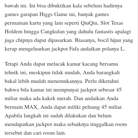
bawah ini. Ini bisa dibuktikan kala sebelum hadirnya
games garapan Higgs Game ini, banyak games
permainan kartu yang lain seperti QiuQiu, Slot Texas
Holdem hingga Cangkulan yang dahulu fantastis apalagi
juga chipnya dapat dipasarkan. Biasanya, bocil hijau yang
kerap mengeluarkan jackpot Fafa andaikan polanya L.
Tetapi Anda dapat melacak kamar kacang bersama
tehnik ini, meskipun tidak mudah, Anda barangkali
bakal lebih mudah menemukannya. Perlu diketahui
bahwa bila kamar ini mempunyai jackpot sebesar 45
miliar maka ada kakek merah. Dan andaikan Anda
bermain MAX, Anda dapat miliki peluang 45 miliar.
Apabila langkah ini sudah dilakukan dan belum
mendapatkan jackpot maka sebaiknya tinggalkan room
tersebut dan cari room lain.