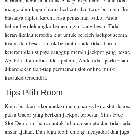
bermain, kebiasaan tidak baik para pemain adalah tidak
mengetahui kapan harus berhenti dan terus bermain. Ini
biasanya dipicu karena rasa penasaran waktu Anda
belum beroleh angka kemenangan yang besar. Tidak
heran jikalau tersedia kiat untuk beroleh jackpot secara
instan dan besar. Untuk bermain, anda tidak butuh
keterampilan supaya sanggup meraih jackpot yang besar.
Apabila slot online tidak paham, Anda tidak perlu risau
dikarenakan tiap-tiap permainan slot online miliki
instruksi tersendiri.
Tips Pilih Room
Kami berikan rekomendasi mengenai website slot deposit
pulsa Gacor yang berikan jackpot terbesar. Situs Free
Slot Demo ini hanya untuk hiburan semata dan tidak ada
unsur ajakan. Dan juga lebih enteng menyadari dan juga