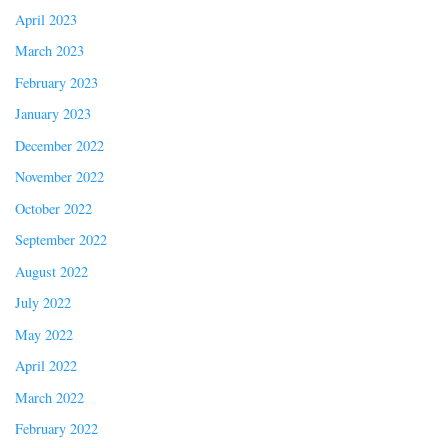
April 2023
March 2023
February 2023
January 2023
December 2022
November 2022
October 2022
September 2022
August 2022
July 2022
May 2022
April 2022
March 2022
February 2022