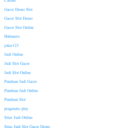
Casino
Gacor Demo Slot
Gacor Slot Demo
Gacor Slot Online
Habanero
joker123
Judi Online
Judi Slot Gacor
Judi Slot Online
Panduan Judi Gacor
Panduan Judi Online
Panduan Slot
pragmatic play
Situs Judi Online
Situs Judi Slot Gacor Demo