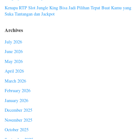
Kenapa RTP Slot Jungle King Bisa Jadi Pilihan Tepat Buat Kamu yang
Suka Tantangan dan Jackpot
Archives
July 2026
June 2026
May 2026
April 2026
March 2026
February 2026
January 2026
December 2025
November 2025
October 2025