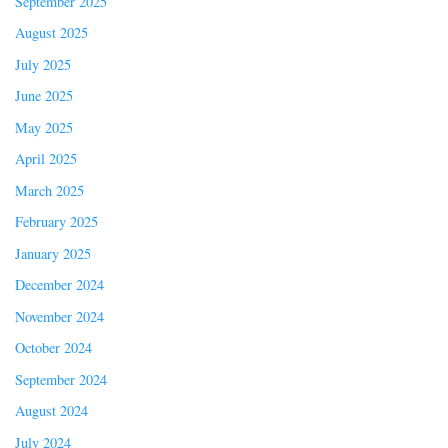
September 2025
August 2025
July 2025
June 2025
May 2025
April 2025
March 2025
February 2025
January 2025
December 2024
November 2024
October 2024
September 2024
August 2024
July 2024