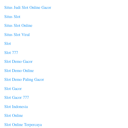
Situs Judi Slot Online Gacor
Situs Slot
Situs Slot Online
Situs Slot Viral
Slot
Slot 777
Slot Demo Gacor
Slot Demo Online
Slot Demo Paling Gacor
Slot Gacor
Slot Gacor 777
Slot Indonesia
Slot Online
Slot Online Terpercaya