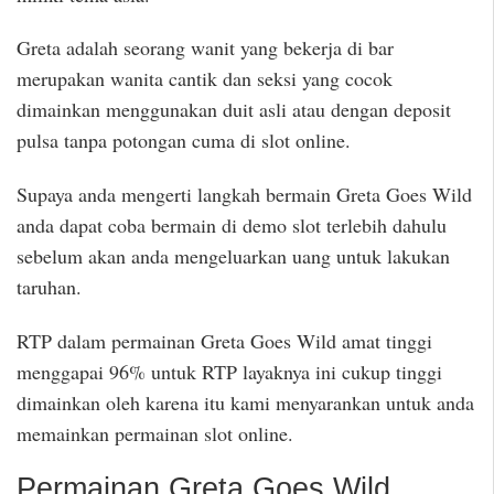
Greta adalah seorang wanit yang bekerja di bar
merupakan wanita cantik dan seksi yang cocok
dimainkan menggunakan duit asli atau dengan deposit
pulsa tanpa potongan cuma di slot online.
Supaya anda mengerti langkah bermain Greta Goes Wild
anda dapat coba bermain di demo slot terlebih dahulu
sebelum akan anda mengeluarkan uang untuk lakukan
taruhan.
RTP dalam permainan Greta Goes Wild amat tinggi
menggapai 96% untuk RTP layaknya ini cukup tinggi
dimainkan oleh karena itu kami menyarankan untuk anda
memainkan permainan slot online.
Permainan Greta Goes Wild