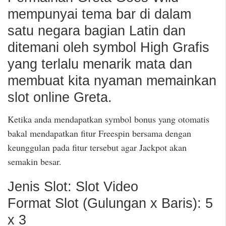
mempunyai tema bar di dalam
satu negara bagian Latin dan
ditemani oleh symbol High Grafis
yang terlalu menarik mata dan
membuat kita nyaman memainkan
slot online Greta.
Ketika anda mendapatkan symbol bonus yang otomatis
bakal mendapatkan fitur Freespin bersama dengan
keunggulan pada fitur tersebut agar Jackpot akan
semakin besar.
Jenis Slot: Slot Video
Format Slot (Gulungan x Baris): 5
x 3