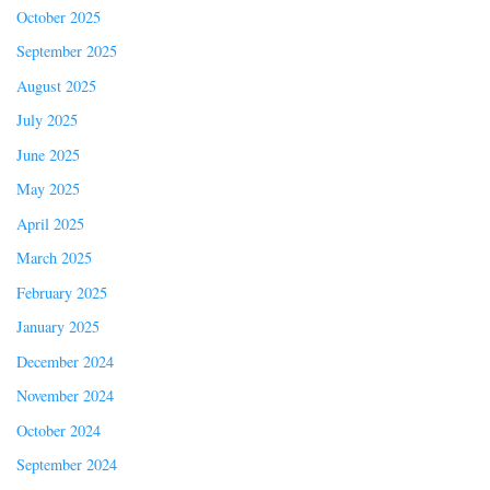
October 2025
September 2025
August 2025
July 2025
June 2025
May 2025
April 2025
March 2025
February 2025
January 2025
December 2024
November 2024
October 2024
September 2024