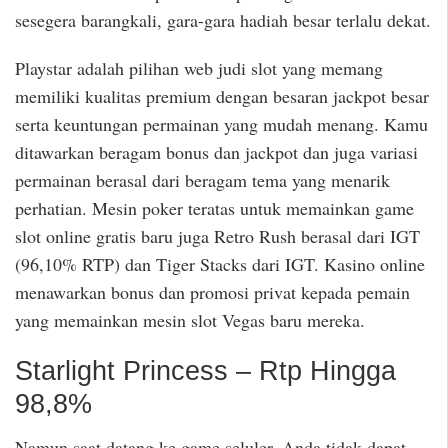
sesegera barangkali, gara-gara hadiah besar terlalu dekat.
Playstar adalah pilihan web judi slot yang memang
memiliki kualitas premium dengan besaran jackpot besar
serta keuntungan permainan yang mudah menang. Kamu
ditawarkan beragam bonus dan jackpot dan juga variasi
permainan berasal dari beragam tema yang menarik
perhatian. Mesin poker teratas untuk memainkan game
slot online gratis baru juga Retro Rush berasal dari IGT
(96,10% RTP) dan Tiger Stacks dari IGT. Kasino online
menawarkan bonus dan promosi privat kepada pemain
yang memainkan mesin slot Vegas baru mereka.
Starlight Princess – Rtp Hingga
98,8%
Namun saat datang ke game seluler, Anda tidak dapat