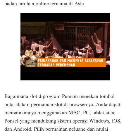
badan taruhan online ternama di Asia.
Bagaimana slot diprogram Pemain menekan tombol
putar dalam permainan slot di browsernya. Anda dapat
memainkannya menggunakan MAC, PC, tablet atau
Ponsel yang mendukung sistem operasi Windows, iOS,
dan Android. Pilih permainan peluang dan mulai