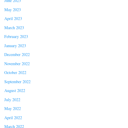
June 2023
May 2023
April 2023
March 2023
February 2023
January 2023
December 2022
November 2022
October 2022
September 2022
August 2022
July 2022
May 2022
April 2022
March 2022