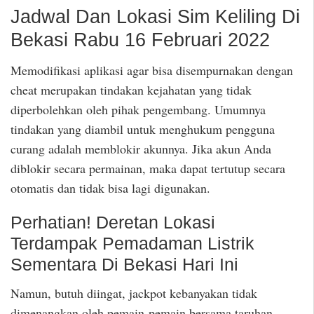
Jadwal Dan Lokasi Sim Keliling Di
Bekasi Rabu 16 Februari 2022
Memodifikasi aplikasi agar bisa disempurnakan dengan
cheat merupakan tindakan kejahatan yang tidak
diperbolehkan oleh pihak pengembang. Umumnya
tindakan yang diambil untuk menghukum pengguna
curang adalah memblokir akunnya. Jika akun Anda
diblokir secara permainan, maka dapat tertutup secara
otomatis dan tidak bisa lagi digunakan.
Perhatian! Deretan Lokasi
Terdampak Pemadaman Listrik
Sementara Di Bekasi Hari Ini
Namun, butuh diingat, jackpot kebanyakan tidak
dimenangkan oleh pemain-pemain bersama taruhan