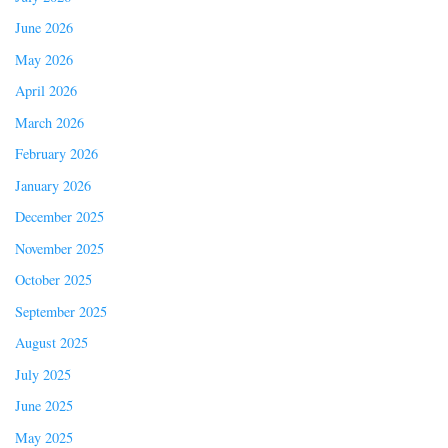
June 2026
May 2026
April 2026
March 2026
February 2026
January 2026
December 2025
November 2025
October 2025
September 2025
August 2025
July 2025
June 2025
May 2025