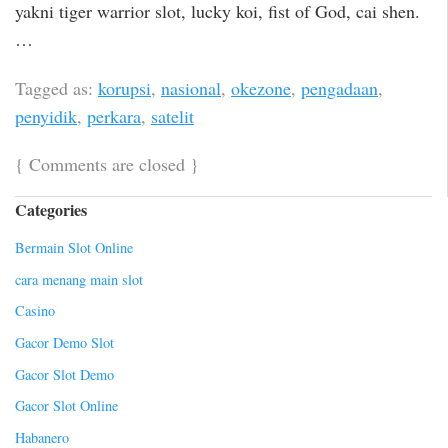
yakni tiger warrior slot, lucky koi, fist of God, cai shen.
…
Tagged as:
korupsi
,
nasional
,
okezone
,
pengadaan
,
penyidik
,
perkara
,
satelit
{
Comments are closed
}
Categories
Bermain Slot Online
cara menang main slot
Casino
Gacor Demo Slot
Gacor Slot Demo
Gacor Slot Online
Habanero