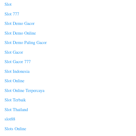
Slot
Slot 777
Slot Demo Gacor
Slot Demo Online
Slot Demo Paling Gacor
Slot Gacor
Slot Gacor 777
Slot Indonesia
Slot Online
Slot Online Terpercaya
Slot Terbaik
Slot Thailand
slot88
Slots Online