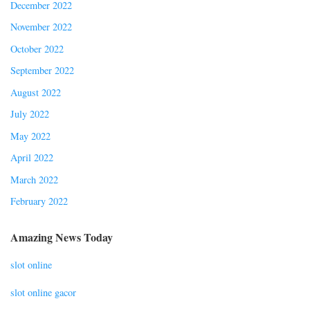
December 2022
November 2022
October 2022
September 2022
August 2022
July 2022
May 2022
April 2022
March 2022
February 2022
Amazing News Today
slot online
slot online gacor