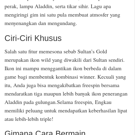
perak, lampu Aladdin, serta tikar sihir. Lagu apa
mengiringi gim ini satu pula membuat atmosfer yang
menyenangkan dan mengundang.
Ciri-Ciri Khusus
Salah satu fitur memesona sebab Sultan’s Gold
merupakan ikon wild yang diwakili dari Sultan sendiri.
Ikon ini mampu menggantikan ikon berbeda di dalam
game bagi membentuk kombinasi winner. Kecuali yang
itu, Anda juga bisa mengakibatkan freespin bersama
mendaratkan tiga maupun lebih banyak ikon penerangan
Aladdin pada gulungan.Selama freespin, Engkau
memiliki peluang untuk mendapatkan keberhasilan lipat
atau lebih-lebih triple!
Gimana Cara Bermain