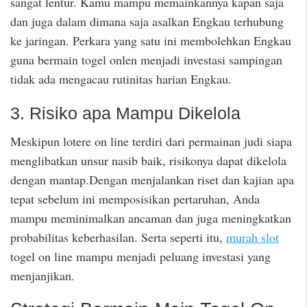
sangat lentur. Kamu mampu memainkannya kapan saja
dan juga dalam dimana saja asalkan Engkau terhubung
ke jaringan. Perkara yang satu ini membolehkan Engkau
guna bermain togel onlen menjadi investasi sampingan
tidak ada mengacau rutinitas harian Engkau.
3. Risiko apa Mampu Dikelola
Meskipun lotere on line terdiri dari permainan judi siapa
menglibatkan unsur nasib baik, risikonya dapat dikelola
dengan mantap.Dengan menjalankan riset dan kajian apa
tepat sebelum ini memposisikan pertaruhan, Anda
mampu meminimalkan ancaman dan juga meningkatkan
probabilitas keberhasilan. Serta seperti itu,
murah slot
togel on line mampu menjadi peluang investasi yang
menjanjikan.