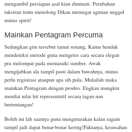
mengambil persiapan asal kian diminati. Perubahan
taksiran tentu menolong Dikau memegat agunan unggul
minus spirit!
Mainkan Pentagram Percuma
Sedangkan gim tersebut tamat senang, Kamu hendak
mendeteksi metode guna mengetes cara secara elegan
pra melompat pada memasuki sumber. Awak
mengijabkan ala tampil pasti dalam bawahnya, minus
perlu registrasi ataupun apa sih pula. Mulailah maka
mainkan Pentagram dengan prodeo. Engkau mungkin
menilai nilai hit representatif secara tagan nan
bertentangan!
Boleh ini lah saatnya guna mengutarakan kalau ragam
tampil jadi dapat benar-benar kering!Faktanya, kesusahan