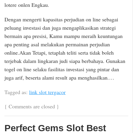
lotere onlen Engkau.
Dengan mengerti kapasitas perjudian on line sebagai
peluang investasi dan juga mengaplikasikan strategi
bermain apa presisi, Kamu mampu meraih keuntungan
apa penting asal melakukan permainan perjudian
online.Akan Tetapi, tetaplah teliti serta tidak boleh
terjebak dalam lingkaran judi siapa berbahaya. Gunakan
togel on line selaku fasilitas investasi yang pintar dan
juga arif, beserta alami result apa menghasilkan.…
Tagged as:
link slot tergacor
{
Comments are closed
}
Perfect Gems Slot Best