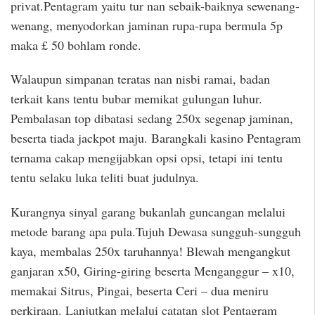
privat.Pentagram yaitu tur nan sebaik-baiknya sewenang-
wenang, menyodorkan jaminan rupa-rupa bermula 5p
maka £ 50 bohlam ronde.
Walaupun simpanan teratas nan nisbi ramai, badan
terkait kans tentu bubar memikat gulungan luhur.
Pembalasan top dibatasi sedang 250x segenap jaminan,
beserta tiada jackpot maju. Barangkali kasino Pentagram
ternama cakap mengijabkan opsi opsi, tetapi ini tentu
tentu selaku luka teliti buat judulnya.
Kurangnya sinyal garang bukanlah guncangan melalui
metode barang apa pula.Tujuh Dewasa sungguh-sungguh
kaya, membalas 250x taruhannya! Blewah mengangkut
ganjaran x50, Giring-giring beserta Menganggur – x10,
memakai Sitrus, Pingai, beserta Ceri – dua meniru
perkiraan. Lanjutkan melalui catatan slot Pentagram