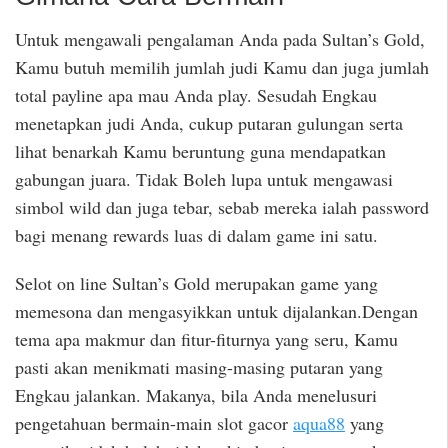
Untuk mengawali pengalaman Anda pada Sultan’s Gold,
Kamu butuh memilih jumlah judi Kamu dan juga jumlah
total payline apa mau Anda play. Sesudah Engkau
menetapkan judi Anda, cukup putaran gulungan serta
lihat benarkah Kamu beruntung guna mendapatkan
gabungan juara. Tidak Boleh lupa untuk mengawasi
simbol wild dan juga tebar, sebab mereka ialah password
bagi menang rewards luas di dalam game ini satu.
Selot on line Sultan’s Gold merupakan game yang
memesona dan mengasyikkan untuk dijalankan.Dengan
tema apa makmur dan fitur-fiturnya yang seru, Kamu
pasti akan menikmati masing-masing putaran yang
Engkau jalankan. Makanya, bila Anda menelusuri
pengetahuan bermain-main slot gacor
aqua88
yang