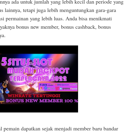
ya ada untuk jumlah yang lebih kecil dan periode yang
s lainnya, tetapi juga lebih menguntungkan gara-gara
asi permainan yang lebih luas. Anda bisa menikmati
yaknya bonus new member, bonus cashback, bonus
ya.
al pemain dapatkan sejak menjadi member baru bandar