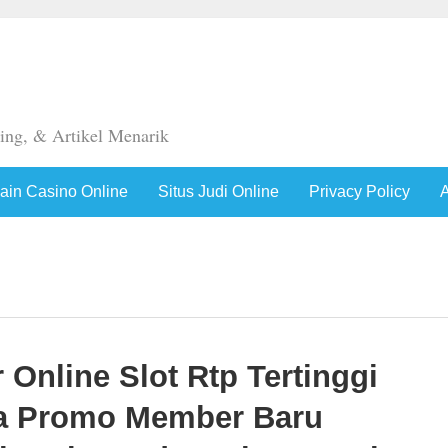
ling, & Artikel Menarik
ain Casino Online
Situs Judi Online
Privacy Policy
A
Online Slot Rtp Tertinggi
sa Promo Member Baru