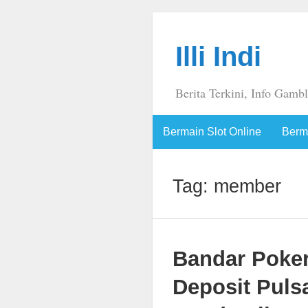
Illi Indi
Berita Terkini, Info Gamb
Bermain Slot Online
Berm
Tag:
member
Bandar Poker 
Deposit Pul