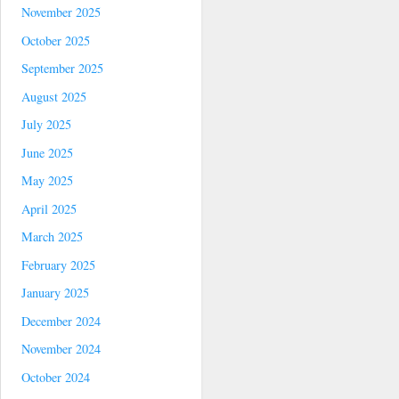
November 2025
October 2025
September 2025
August 2025
July 2025
June 2025
May 2025
April 2025
March 2025
February 2025
January 2025
December 2024
November 2024
October 2024