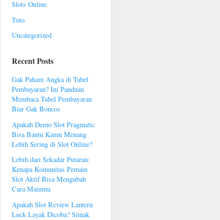
Slots Online
Toto
Uncategorized
Recent Posts
Gak Paham Angka di Tabel
Pembayaran? Ini Panduan
Membaca Tabel Pembayaran
Biar Gak Boncos
Apakah Demo Slot Pragmatic
Bisa Bantu Kamu Menang
Lebih Sering di Slot Online?
Lebih dari Sekadar Putaran:
Kenapa Komunitas Pemain
Slot Aktif Bisa Mengubah
Cara Mainmu
Apakah Slot Review Lantern
Luck Layak Dicoba? Simak