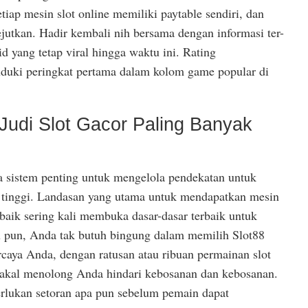
iap mesin slot online memiliki paytable sendiri, dan
jutkan. Hadir kembali nih bersama dengan informasi ter-
d yang tetap viral hingga waktu ini. Rating
uduki peringkat pertama dalam kolom game popular di
 Judi Slot Gacor Paling Banyak
da sistem penting untuk mengelola pendekatan untuk
 tinggi. Landasan yang utama untuk mendapatkan mesin
g baik sering kali membuka dasar-dasar terbaik untuk
u pun, Anda tak butuh bingung dalam memilih Slot88
rcaya Anda, dengan ratusan atau ribuan permainan slot
 bakal menolong Anda hindari kebosanan dan kebosanan.
erlukan setoran apa pun sebelum pemain dapat