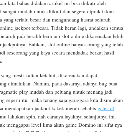
an kita bahas didalam artikel ini bisa diikuti oleh
l sangat mudah untuk diikuti dan segera dipraktikkan.
a yang terlalu besar dan mengundang hasrat seluruh
 online jackpot terbesar. Tidak heran lagi, andaikan semua
etaruh judi beralih bermain slot online dikarenakan lebih
jackpotnya. Bahkan, slot online banyak orang yang telah
di seseorang yang kaya secara mendadak berkat hasil
a.
yang mesti kalian ketahui, dikarenakan dapat
ng dimainkan. Namun, pada dasarnya adanya bug buat
ragmatic play mudah dan peluang untuk menang jadi
g seperti itu, maka tenang saja gara-gara kita disini akan
sa mendapatkan jackpot kakek merah sehabis
gates of
u lakukan spin, nah caranya layaknya selanjutnya ini.
uk menggapai level lima akun game Domino ini sifat nya