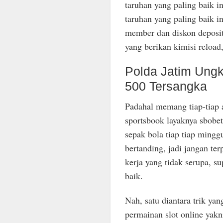
taruhan yang paling baik i
taruhan yang paling baik i
member dan diskon deposit
yang berikan kimisi reload
Polda Jatim Ung
500 Tersangka
Padahal memang tiap-tiap a
sportsbook layaknya sbobet
sepak bola tiap tiap mingg
bertanding, jadi jangan te
kerja yang tidak serupa, 
baik.
Nah, satu diantara trik y
permainan slot online yak