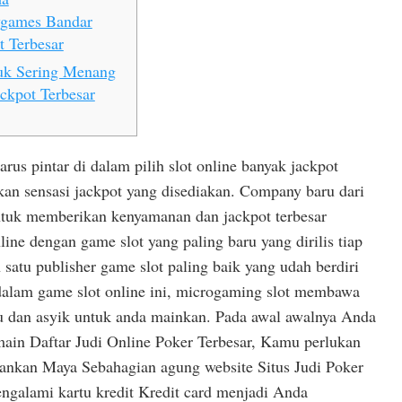
games Bandar
t Terbesar
uk Sering Menang
ackpot Terbesar
arus pintar di dalam pilih slot online banyak jackpot
kan sensasi jackpot yang disediakan. Company baru dari
tuk memberikan kenyamanan dan jackpot terbesar
line dengan game slot yang paling baru yang dirilis tiap
satu publisher game slot paling baik yang udah berdiri
didalam game slot online ini, microgaming slot membawa
eru dan asyik untuk anda mainkan. Pada awal awalnya Anda
in Daftar Judi Online Poker Terbesar, Kamu perlukan
ankan Maya Sebahagian agung website Situs Judi Poker
engalami kartu kredit Kredit card menjadi Anda