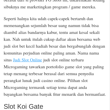
sibuknya me marketingkan program / game mereka.
Seperti halnya kita udah capek-capek bertaruh dan
memenangkan sejumlah besar uang namun tidak bisa
diambil alias bandarnya kabur, tentu amat kesal sekali
kan. Nah untuk itulah cukup daftar akun bersama web
judi slot bet kecil hadiah besar dan bergabunglah dengan
komunitas perjudian online paling aman. Nama nama
situs
Judi Slot Online
judi slot online terbaru
Microgaming tawarkan portofolio game slot yang paling
tetap menang terbesar berasal dari semua penyedia
perangkat lunak judi casino online. Pilihan slot
Microgaming termasuk setiap tema dapat anda
bayangkan bersama banyak fitur menarik dan bermanfaat.
Slot Koi Gate