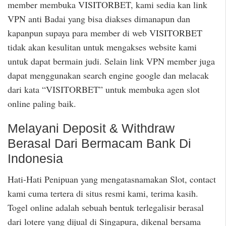
member membuka VISITORBET, kami sedia kan link
VPN anti Badai yang bisa diakses dimanapun dan
kapanpun supaya para member di web VISITORBET
tidak akan kesulitan untuk mengakses website kami
untuk dapat bermain judi. Selain link VPN member juga
dapat menggunakan search engine google dan melacak
dari kata “VISITORBET” untuk membuka agen slot
online paling baik.
Melayani Deposit & Withdraw
Berasal Dari Bermacam Bank Di
Indonesia
Hati-Hati Penipuan yang mengatasnamakan Slot, contact
kami cuma tertera di situs resmi kami, terima kasih.
Togel online adalah sebuah bentuk terlegalisir berasal
dari lotere yang dijual di Singapura, dikenal bersama