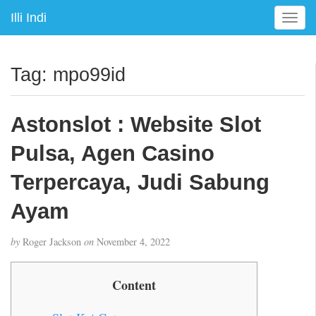
Illi Indi
T
o
g
g
Tag:
mpo99id
l
e
n
Astonslot : Website Slot
a
v
Pulsa, Agen Casino
i
g
Terpercaya, Judi Sabung
a
Ayam
t
i
o
by
Roger Jackson
on
November 4, 2022
n
Content