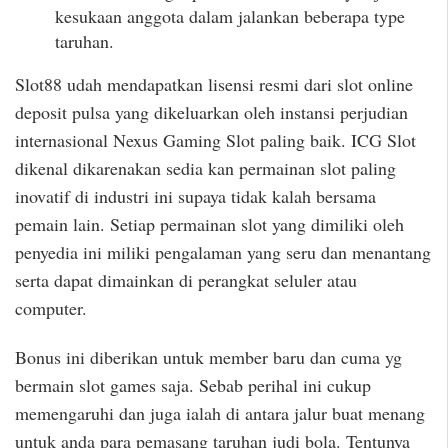
kesukaan anggota dalam jalankan beberapa type
taruhan.
Slot88 udah mendapatkan lisensi resmi dari slot online
deposit pulsa yang dikeluarkan oleh instansi perjudian
internasional Nexus Gaming Slot paling baik. ICG Slot
dikenal dikarenakan sedia kan permainan slot paling
inovatif di industri ini supaya tidak kalah bersama
pemain lain. Setiap permainan slot yang dimiliki oleh
penyedia ini miliki pengalaman yang seru dan menantang
serta dapat dimainkan di perangkat seluler atau
computer.
Bonus ini diberikan untuk member baru dan cuma yg
bermain slot games saja. Sebab perihal ini cukup
memengaruhi dan juga ialah di antara jalur buat menang
untuk anda para pemasang taruhan judi bola. Tentunya