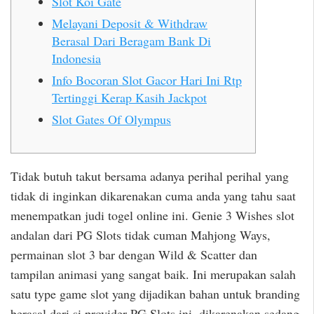
Slot Koi Gate
Melayani Deposit & Withdraw
Berasal Dari Beragam Bank Di
Indonesia
Info Bocoran Slot Gacor Hari Ini Rtp
Tertinggi Kerap Kasih Jackpot
Slot Gates Of Olympus
Tidak butuh takut bersama adanya perihal perihal yang
tidak di inginkan dikarenakan cuma anda yang tahu saat
menempatkan judi togel online ini. Genie 3 Wishes slot
andalan dari PG Slots tidak cuman Mahjong Ways,
permainan slot 3 bar dengan Wild & Scatter dan
tampilan animasi yang sangat baik. Ini merupakan salah
satu type game slot yang dijadikan bahan untuk branding
berasal dari si provider PG Slots ini, dikarenakan sedang