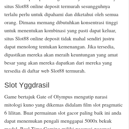
situs Slot88 online deposit termurah sesungguhnya
terlalu perlu untuk dipahami dan diketahui oleh semua
orang. Dimana memang dibutuhkan konsentrasi tinggi
untuk menentukan kombinasi yang pasti dapat keluar,
situs Slot88 online deposit tidak mahal sendiri justru
dapat menolong tentukan kemenangan. Jika tersedia,
dipastikan mereka akan meraih keuntungan yang amat
besar yang akan mereka dapatkan dari mereka yang
tersedia di daftar web Slot88 termurah.
Slot Yggdrasil
Game bertajuk Gate of Olympus mengutip narasi
mitologi kuno yang dikemas didalam film slot pragmatic
6 lilitan. Buat permainan slot gacor paling baik ini anda
dapat menemukan pengali menggapai 5000x bekuk
modal. Real Time Gaming miliki pegawai-pegawai