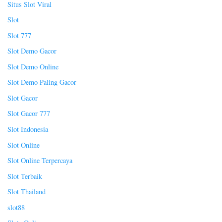
Situs Slot Viral
Slot
Slot 777
Slot Demo Gacor
Slot Demo Online
Slot Demo Paling Gacor
Slot Gacor
Slot Gacor 777
Slot Indonesia
Slot Online
Slot Online Terpercaya
Slot Terbaik
Slot Thailand
slot88