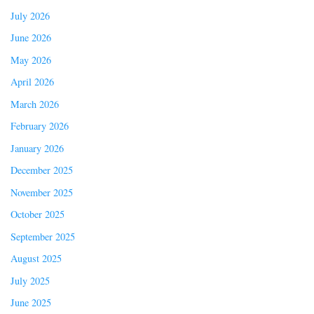
July 2026
June 2026
May 2026
April 2026
March 2026
February 2026
January 2026
December 2025
November 2025
October 2025
September 2025
August 2025
July 2025
June 2025