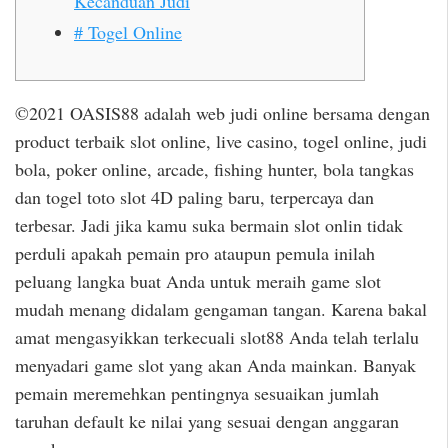
Kecanduan Judi
# Togel Online
©2021 OASIS88 adalah web judi online bersama dengan
product terbaik slot online, live casino, togel online, judi
bola, poker online, arcade, fishing hunter, bola tangkas
dan togel toto slot 4D paling baru, terpercaya dan
terbesar. Jadi jika kamu suka bermain slot onlin tidak
perduli apakah pemain pro ataupun pemula inilah
peluang langka buat Anda untuk meraih game slot
mudah menang didalam gengaman tangan. Karena bakal
amat mengasyikkan terkecuali slot88 Anda telah terlalu
menyadari game slot yang akan Anda mainkan. Banyak
pemain meremehkan pentingnya sesuaikan jumlah
taruhan default ke nilai yang sesuai dengan anggaran