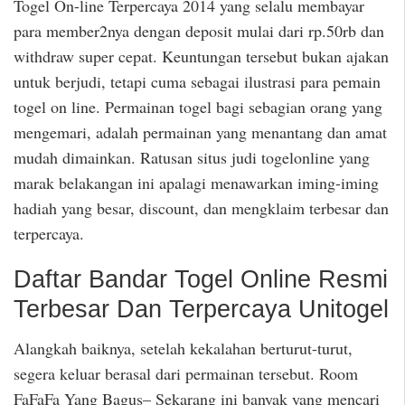
Togel On-line Terpercaya 2014 yang selalu membayar
para member2nya dengan deposit mulai dari rp.50rb dan
withdraw super cepat. Keuntungan tersebut bukan ajakan
untuk berjudi, tetapi cuma sebagai ilustrasi para pemain
togel on line. Permainan togel bagi sebagian orang yang
mengemari, adalah permainan yang menantang dan amat
mudah dimainkan. Ratusan situs judi togelonline yang
marak belakangan ini apalagi menawarkan iming-iming
hadiah yang besar, discount, dan mengklaim terbesar dan
terpercaya.
Daftar Bandar Togel Online Resmi
Terbesar Dan Terpercaya Unitogel
Alangkah baiknya, setelah kekalahan berturut-turut,
segera keluar berasal dari permainan tersebut. Room
FaFaFa Yang Bagus– Sekarang ini banyak yang mencari