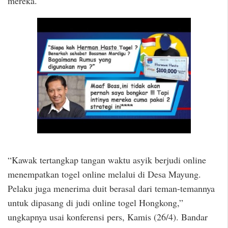
mereka.
“Kawak tertangkap tangan waktu asyik berjudi online
menempatkan togel online melalui di Desa Mayung.
Pelaku juga menerima duit berasal dari teman-temannya
untuk dipasang di judi online togel Hongkong,”
ungkapnya usai konferensi pers, Kamis (26/4). Bandar