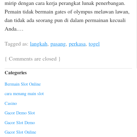
mirip dengan cara kerja perangkat lunak penerbangan.
Pemain tidak bermain gates of olympus melawan lawan,
dan tidak ada seorang pun di dalam permainan kecuali
Anda.…
Tagged as:
langkah
,
pasang
,
perkasa
,
togel
{
Comments are closed
}
Categories
Bermain Slot Online
cara menang main slot
Casino
Gacor Demo Slot
Gacor Slot Demo
Gacor Slot Online