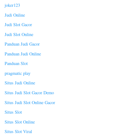
joker123
Judi Online
Judi Slot Gacor
Judi Slot Online
Panduan Judi Gacor
Panduan Judi Online
Panduan Slot
pragmatic play
Situs Judi Online
Situs Judi Slot Gacor Demo
Situs Judi Slot Online Gacor
Situs Slot
Situs Slot Online
Situs Slot Viral