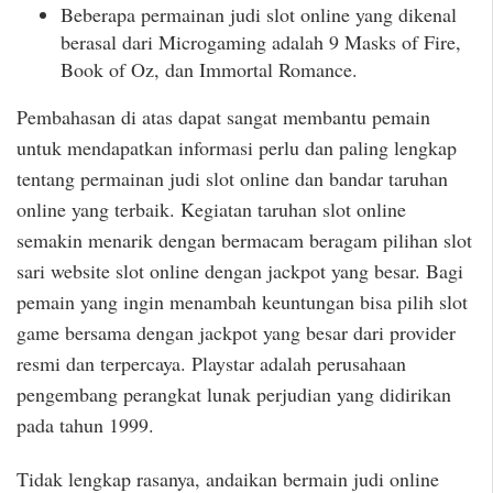
Beberapa permainan judi slot online yang dikenal
berasal dari Microgaming adalah 9 Masks of Fire,
Book of Oz, dan Immortal Romance.
Pembahasan di atas dapat sangat membantu pemain
untuk mendapatkan informasi perlu dan paling lengkap
tentang permainan judi slot online dan bandar taruhan
online yang terbaik. Kegiatan taruhan slot online
semakin menarik dengan bermacam beragam pilihan slot
sari website slot online dengan jackpot yang besar. Bagi
pemain yang ingin menambah keuntungan bisa pilih slot
game bersama dengan jackpot yang besar dari provider
resmi dan terpercaya. Playstar adalah perusahaan
pengembang perangkat lunak perjudian yang didirikan
pada tahun 1999.
Tidak lengkap rasanya, andaikan bermain judi online