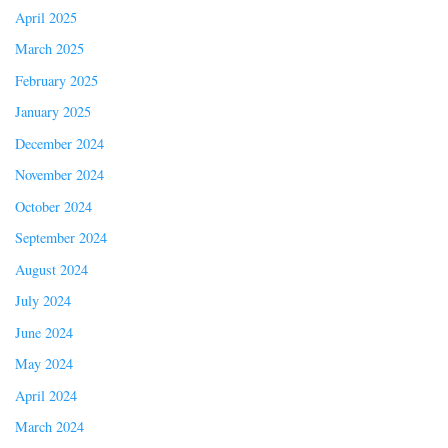
April 2025
March 2025
February 2025
January 2025
December 2024
November 2024
October 2024
September 2024
August 2024
July 2024
June 2024
May 2024
April 2024
March 2024