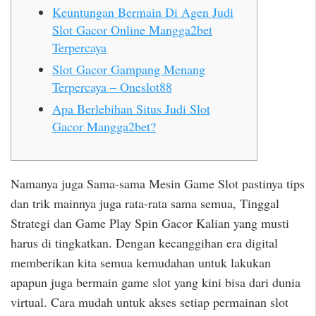
Keuntungan Bermain Di Agen Judi
Slot Gacor Online Mangga2bet
Terpercaya
Slot Gacor Gampang Menang
Terpercaya – Oneslot88
Apa Berlebihan Situs Judi Slot
Gacor Mangga2bet?
Namanya juga Sama-sama Mesin Game Slot pastinya tips
dan trik mainnya juga rata-rata sama semua, Tinggal
Strategi dan Game Play Spin Gacor Kalian yang musti
harus di tingkatkan. Dengan kecanggihan era digital
memberikan kita semua kemudahan untuk lakukan
apapun juga bermain game slot yang kini bisa dari dunia
virtual. Cara mudah untuk akses setiap permainan slot