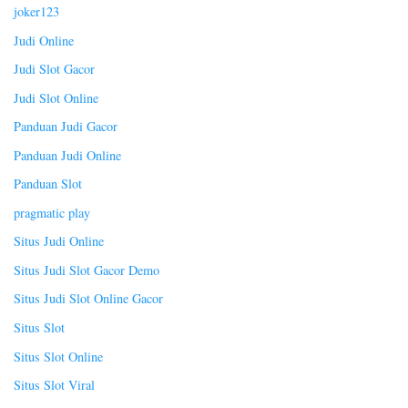
joker123
Judi Online
Judi Slot Gacor
Judi Slot Online
Panduan Judi Gacor
Panduan Judi Online
Panduan Slot
pragmatic play
Situs Judi Online
Situs Judi Slot Gacor Demo
Situs Judi Slot Online Gacor
Situs Slot
Situs Slot Online
Situs Slot Viral