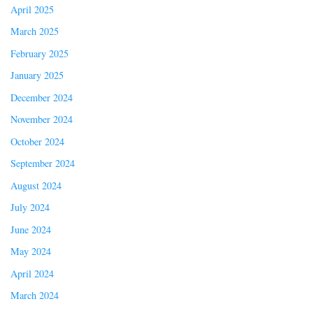
April 2025
March 2025
February 2025
January 2025
December 2024
November 2024
October 2024
September 2024
August 2024
July 2024
June 2024
May 2024
April 2024
March 2024