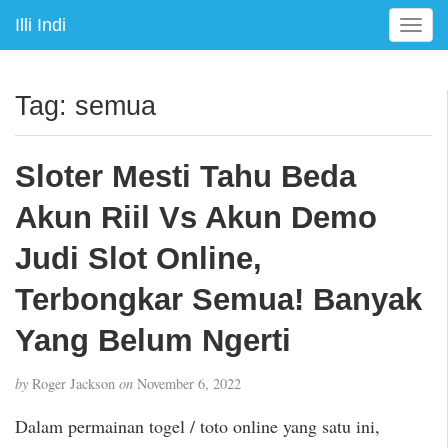
Illi Indi
T
o
g
g
Tag:
semua
l
e
n
Sloter Mesti Tahu Beda
a
v
Akun Riil Vs Akun Demo
i
g
Judi Slot Online,
a
Terbongkar Semua! Banyak
t
i
Yang Belum Ngerti
o
n
by
Roger Jackson
on
November 6, 2022
Dalam permainan togel / toto online yang satu ini,