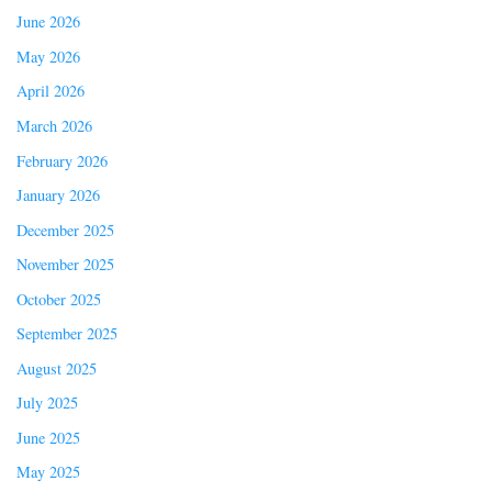
June 2026
May 2026
April 2026
March 2026
February 2026
January 2026
December 2025
November 2025
October 2025
September 2025
August 2025
July 2025
June 2025
May 2025