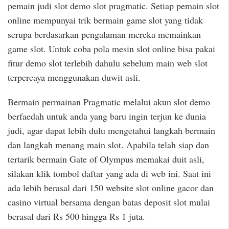
pemain judi slot demo slot pragmatic. Setiap pemain slot
online mempunyai trik bermain game slot yang tidak
serupa berdasarkan pengalaman mereka memainkan
game slot. Untuk coba pola mesin slot online bisa pakai
fitur demo slot terlebih dahulu sebelum main web slot
terpercaya menggunakan duwit asli.
Bermain permainan Pragmatic melalui akun slot demo
berfaedah untuk anda yang baru ingin terjun ke dunia
judi, agar dapat lebih dulu mengetahui langkah bermain
dan langkah menang main slot. Apabila telah siap dan
tertarik bermain Gate of Olympus memakai duit asli,
silakan klik tombol daftar yang ada di web ini. Saat ini
ada lebih berasal dari 150 website slot online gacor dan
casino virtual bersama dengan batas deposit slot mulai
berasal dari Rs 500 hingga Rs 1 juta.