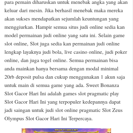
para pemain diharuskan untuk menebak angka yang akan
keluar dari mesin. Jika berhasil menebak maka mereka
akan sukses mendapatkan sejumlah keuntungan yang
menggiurkan. Hampir semua situs judi online sedia kan
model permainan judi online yang satu ini. Selain game
slot online, Slot juga sedia kan permainan judi online
lengkap layaknya judi bola, live casino online, judi poker
online, dan juga togel online. Semua permainan bisa
anda mainkan hanya bersama dengan modal minimal
20rb deposit pulsa dan cukup menggunakan 1 akun saja
untuk main di semua game yang ada. Sweet Bonanza
Slot Gacor Hari Ini adalah games slot pragmatic play
Slot Gacor Hari Ini yang terpopuler kedepannya dapat
jadi saingan untuk judi slot online pragmatic Slot Zeus
Olympus Slot Gacor Hari Ini Terpercaya.