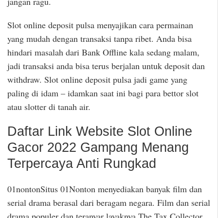
jangan ragu.
Slot online deposit pulsa menyajikan cara permainan
yang mudah dengan transaksi tanpa ribet. Anda bisa
hindari masalah dari Bank Offline kala sedang malam,
jadi transaksi anda bisa terus berjalan untuk deposit dan
withdraw. Slot online deposit pulsa jadi game yang
paling di idam – idamkan saat ini bagi para bettor slot
atau slotter di tanah air.
Daftar Link Website Slot Online
Gacor 2022 Gampang Menang
Terpercaya Anti Rungkad
01nontonSitus 01Nonton menyediakan banyak film dan
serial drama berasal dari beragam negara. Film dan serial
drama populer dan teranyar layaknya The Tax Collector,