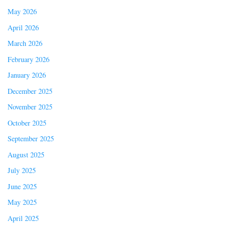
May 2026
April 2026
March 2026
February 2026
January 2026
December 2025
November 2025
October 2025
September 2025
August 2025
July 2025
June 2025
May 2025
April 2025