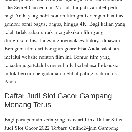
The Secret Garden dan Mortal. Ini jadi variabel perlu
bagi Anda yang hobi nonton film gratis dengan kualitas
gambar semi bagus, bagus, hingga 4K. Bagi kalian yang
telah tidak sabar untuk menyaksikan film yang
diinginkan, bisa langsung mengakses linknya dibawah.
Beragam film dari beragam genre bisa Anda saksikan
melalui website nonton film ini. Semua film yang
tersedia juga telah berisi subtitle berbahasa Indonesia
untuk berikan pengalaman melihat paling baik untuk
Anda.
Daftar Judi Slot Gacor Gampang
Menang Terus
Bagi para pemain setia yang mencari Link Daftar Situs
Judi Slot Gacor 2022 Terbaru Online24jam Gampang