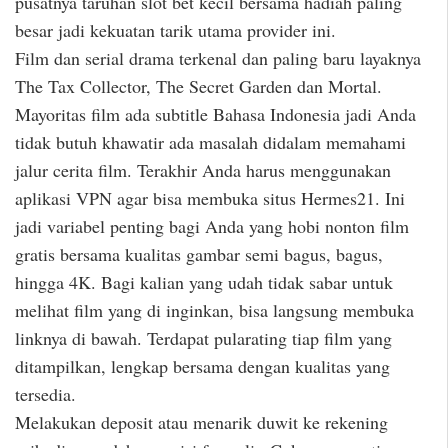
pusatnya taruhan slot bet kecil bersama hadiah paling
besar jadi kekuatan tarik utama provider ini.
Film dan serial drama terkenal dan paling baru layaknya
The Tax Collector, The Secret Garden dan Mortal.
Mayoritas film ada subtitle Bahasa Indonesia jadi Anda
tidak butuh khawatir ada masalah didalam memahami
jalur cerita film. Terakhir Anda harus menggunakan
aplikasi VPN agar bisa membuka situs Hermes21. Ini
jadi variabel penting bagi Anda yang hobi nonton film
gratis bersama kualitas gambar semi bagus, bagus,
hingga 4K. Bagi kalian yang udah tidak sabar untuk
melihat film yang di inginkan, bisa langsung membuka
linknya di bawah. Terdapat pularating tiap film yang
ditampilkan, lengkap bersama dengan kualitas yang
tersedia.
Melakukan deposit atau menarik duwit ke rekening