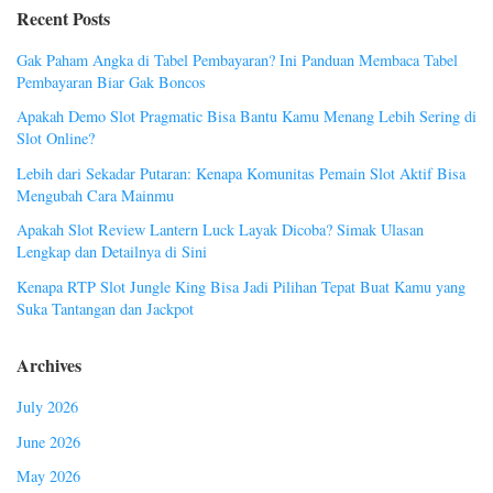
Recent Posts
Gak Paham Angka di Tabel Pembayaran? Ini Panduan Membaca Tabel
Pembayaran Biar Gak Boncos
Apakah Demo Slot Pragmatic Bisa Bantu Kamu Menang Lebih Sering di
Slot Online?
Lebih dari Sekadar Putaran: Kenapa Komunitas Pemain Slot Aktif Bisa
Mengubah Cara Mainmu
Apakah Slot Review Lantern Luck Layak Dicoba? Simak Ulasan
Lengkap dan Detailnya di Sini
Kenapa RTP Slot Jungle King Bisa Jadi Pilihan Tepat Buat Kamu yang
Suka Tantangan dan Jackpot
Archives
July 2026
June 2026
May 2026