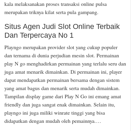
kala melaksanakan proses transaksi online pulsa
merupakan triknya kilat serta pula gampang.
Situs Agen Judi Slot Online Terbaik
Dan Terpercaya No 1
Playngo merupakan provider slot yang cukup populer
dan ternama di dunia perjudian mesin slot. Permainan
play N go menghadirkan permainan yang terlalu seru dan
juga amat menarik dimainkan. Di permainan ini, player
dapat mendapatkan permainan bersama dengan sistem
yang amat bagus dan menarik serta mudah dimainkan.
Tampilan display game dari Play N Go ini emang amat
friendly dan juga sangat enak dimainkan. Selain itu,
playngo ini juga miliki winrate tinggi yang bisa
didapatkan dengan mudah oleh pemainnya.…