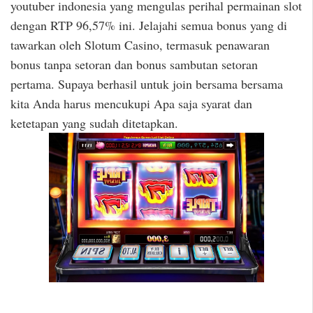
youtuber indonesia yang mengulas perihal permainan slot
dengan RTP 96,57% ini. Jelajahi semua bonus yang di
tawarkan oleh Slotum Casino, termasuk penawaran
bonus tanpa setoran dan bonus sambutan setoran
pertama. Supaya berhasil untuk join bersama bersama
kita Anda harus mencukupi Apa saja syarat dan
ketetapan yang sudah ditetapkan.