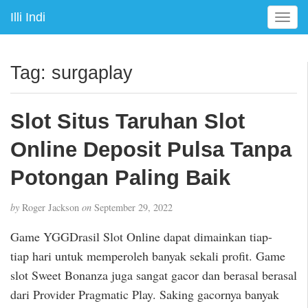
Illi Indi
T
o
g
g
Tag:
surgaplay
l
e
n
Slot Situs Taruhan Slot
a
v
Online Deposit Pulsa Tanpa
i
g
Potongan Paling Baik
a
t
by
Roger Jackson
on
September 29, 2022
i
o
Game YGGDrasil Slot Online dapat dimainkan tiap-
n
tiap hari untuk memperoleh banyak sekali profit. Game
slot Sweet Bonanza juga sangat gacor dan berasal berasal
dari Provider Pragmatic Play. Saking gacornya banyak