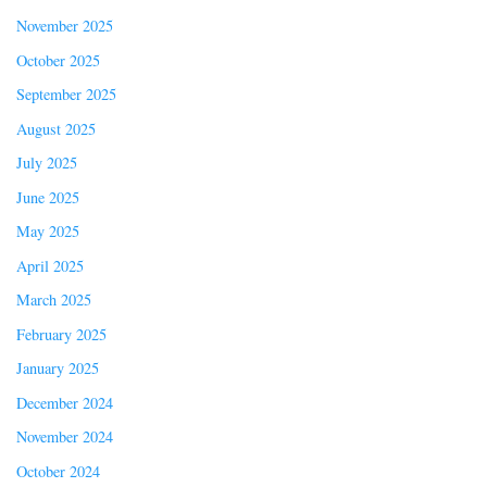
November 2025
October 2025
September 2025
August 2025
July 2025
June 2025
May 2025
April 2025
March 2025
February 2025
January 2025
December 2024
November 2024
October 2024