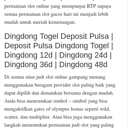
permainan slot online yang mempunyai RTP supaya
semua permainan slot gacor hari ini menjadi lebih
mudah untuk meriah kemenangan.
Dingdong Togel Deposit Pulsa |
Deposit Pulsa Dingdong Togel |
Dingdong 12d | Dingdong 24d |
Dingdong 36d | Dingdong 48d
Di semua situs judi slot online gampang menang
menggunakan beragam provider slot paling baik yang
dapat dipilih dan dimainkan bersama dengan mudah.
Anda bisa menemukan simbol – simbol yang bisa
mengaktifkan gates of olympus bonus seperti wild,
scatter, dan multiplier. Atau bisa juga menggunakan
langkah menentukan permainan judi slot yang paling