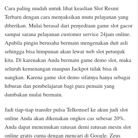
Cara paling mudah untuk lihat keaslian Slot Resmi
Terbaru dengan cara menyaksikan mutu pelayanan yang
diberikan. Mulai berasal dari penyediaan game slot gacor
sampai sarana pelayanan customer service 24jam online.
Apabila pingin berusaha bermain mengenakan duit asli
sehingga bisa himpunan akun lewat web slot petunjuk
kita. Di karenakan Anda bermain game demo slot, maka
seluruh kemenangan maupun Jackpot tidak bisa di
uangkan. Karena game slot demo sifatnya hanya sebagai
hiburan dan pembelajaran bagi para pemain yang
dambakan mulai bermain.
Jadi tiap-tiap transfer pulsa Telkomsel ke akun judi slot
online Anda akan dikenakan ongkos cas sebesar 20%.
Anda dapat menemukan ratusan demi ratusan mesin slot
online gratis cuma dengan mencari di Google. Zeus