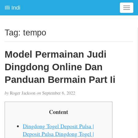
Illi Indi
T
o
g
g
Tag:
tempo
l
e
n
Model Permainan Judi
a
v
Dingdong Online Dan
i
g
Panduan Bermain Part Ii
a
t
by
Roger Jackson
on
September 6, 2022
i
o
n
Content
Dingdong Togel Deposit Pulsa |
Deposit Pulsa Dingdong Togel |