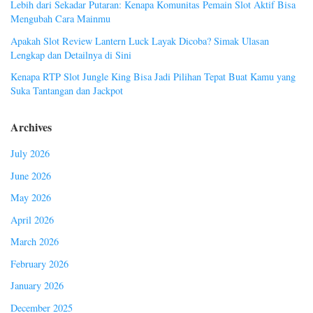
Lebih dari Sekadar Putaran: Kenapa Komunitas Pemain Slot Aktif Bisa
Mengubah Cara Mainmu
Apakah Slot Review Lantern Luck Layak Dicoba? Simak Ulasan
Lengkap dan Detailnya di Sini
Kenapa RTP Slot Jungle King Bisa Jadi Pilihan Tepat Buat Kamu yang
Suka Tantangan dan Jackpot
Archives
July 2026
June 2026
May 2026
April 2026
March 2026
February 2026
January 2026
December 2025