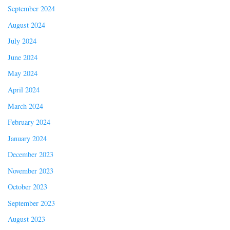
September 2024
August 2024
July 2024
June 2024
May 2024
April 2024
March 2024
February 2024
January 2024
December 2023
November 2023
October 2023
September 2023
August 2023