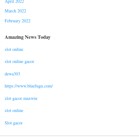
April 2022
March 2022
February 2022
Amazing News Today
slot online
slot online gacor
dewa303
https://www.bluefugu.com/
slot gacor maxwin
slot online
Slot gacor