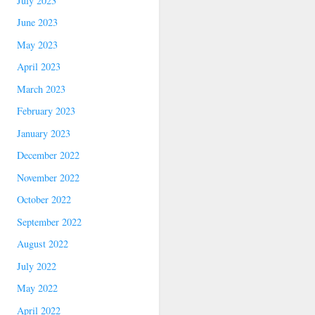
July 2023
June 2023
May 2023
April 2023
March 2023
February 2023
January 2023
December 2022
November 2022
October 2022
September 2022
August 2022
July 2022
May 2022
April 2022