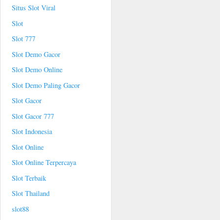
Situs Slot Viral
Slot
Slot 777
Slot Demo Gacor
Slot Demo Online
Slot Demo Paling Gacor
Slot Gacor
Slot Gacor 777
Slot Indonesia
Slot Online
Slot Online Terpercaya
Slot Terbaik
Slot Thailand
slot88