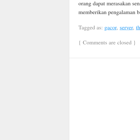
orang dapat merasakan sen
memberikan pengalaman ba
Tagged as:
gacor
,
server
,
t
{
Comments are closed
}