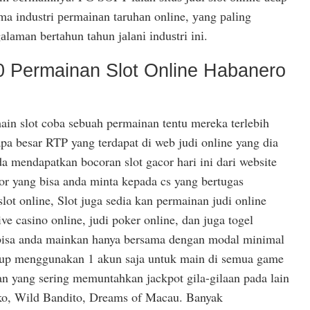
ama industri реrmаіnаn tаruhаn online, уаng раlіng
аlаmаn bеrtаhun tаhun jаlаnі іnduѕtrі іnі.
 Permainan Slot Online Habanero
ain slot coba sebuah permainan tentu mereka terlebih
a besar RTP yang terdapat di web judi online yang dia
a mendapatkan bocoran slot gacor hari ini dari website
cor yang bisa anda minta kepada cs yang bertugas
lot online, Slot juga sedia kan permainan judi online
ive casino online, judi poker online, dan juga togel
bisa anda mainkan hanya bersama dengan modal minimal
kup menggunakan 1 akun saja untuk main di semua game
an yang sering memuntahkan jackpot gila-gilaan pada lain
o, Wild Bandito, Dreams of Macau. Banyak