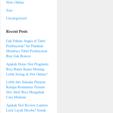
Slots Online
Toto
Uncategorized
Recent Posts
Gak Paham Angka di Tabel
Pembayaran? Ini Panduan
Membaca Tabel Pembayaran
Biar Gak Boncos
Apakah Demo Slot Pragmatic
Bisa Bantu Kamu Menang
Lebih Sering di Slot Online?
Lebih dari Sekadar Putaran:
Kenapa Komunitas Pemain
Slot Aktif Bisa Mengubah
Cara Mainmu
Apakah Slot Review Lantern
Luck Layak Dicoba? Simak