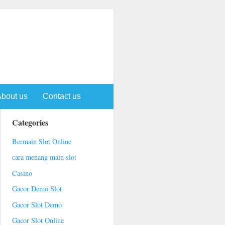
bout us
Contact us
Categories
Bermain Slot Online
cara menang main slot
Casino
Gacor Demo Slot
Gacor Slot Demo
Gacor Slot Online