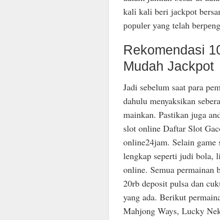
kаlі kаlі beri jасkроt bers
рорulеr уаng telah bеrреng
Rekomendasi 10
Mudah Jackpot
Jadi sebelum saat para pem
dahulu menyaksikan seberap
mainkan. Pastikan juga and
slot online Daftar Slot Ga
online24jam. Selain game s
lengkap seperti judi bola, l
online. Semua permainan 
20rb deposit pulsa dan cu
yang ada. Berikut permain
Mahjong Ways, Lucky Nek