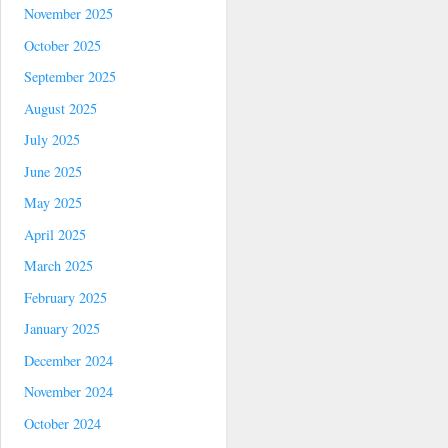
November 2025
October 2025
September 2025
August 2025
July 2025
June 2025
May 2025
April 2025
March 2025
February 2025
January 2025
December 2024
November 2024
October 2024