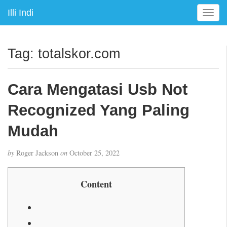
Illi Indi
T
o
g
g
Tag:
totalskor.com
l
e
n
Cara Mengatasi Usb Not
a
v
Recognized Yang Paling
i
g
Mudah
a
t
by
Roger Jackson
on
October 25, 2022
i
o
n
Content