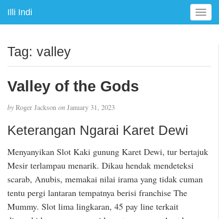
Illi Indi
T
o
g
g
Tag:
valley
l
e
n
Valley of the Gods
a
v
by
Roger Jackson
on
January 31, 2023
i
g
Keterangan Ngarai Karet Dewi
a
t
Menyanyikan Slot Kaki gunung Karet Dewi, tur bertajuk
i
Mesir terlampau menarik. Dikau hendak mendeteksi
o
n
scarab, Anubis, memakai nilai irama yang tidak cuman
tentu pergi lantaran tempatnya berisi franchise The
Mummy. Slot lima lingkaran, 45 pay line terkait