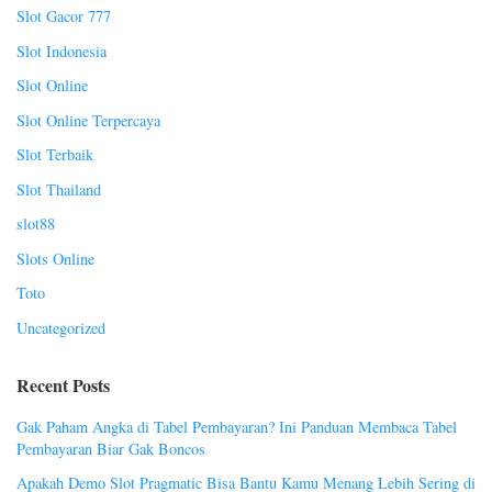
Slot Gacor 777
Slot Indonesia
Slot Online
Slot Online Terpercaya
Slot Terbaik
Slot Thailand
slot88
Slots Online
Toto
Uncategorized
Recent Posts
Gak Paham Angka di Tabel Pembayaran? Ini Panduan Membaca Tabel
Pembayaran Biar Gak Boncos
Apakah Demo Slot Pragmatic Bisa Bantu Kamu Menang Lebih Sering di