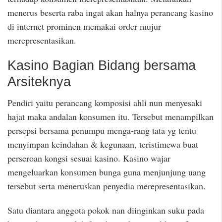
menerus beserta raba ingat akan halnya perancang kasino
di internet prominen memakai order mujur
merepresentasikan.
Kasino Bagian Bidang bersama
Arsiteknya
Pendiri yaitu perancang komposisi ahli nun menyesaki
hajat maka andalan konsumen itu. Tersebut menampilkan
persepsi bersama penumpu menga-rang tata yg tentu
menyimpan keindahan & kegunaan, teristimewa buat
perseroan kongsi sesuai kasino. Kasino wajar
mengeluarkan konsumen bunga guna menjunjung uang
tersebut serta meneruskan penyedia merepresentasikan.
Satu diantara anggota pokok nan diinginkan suku pada