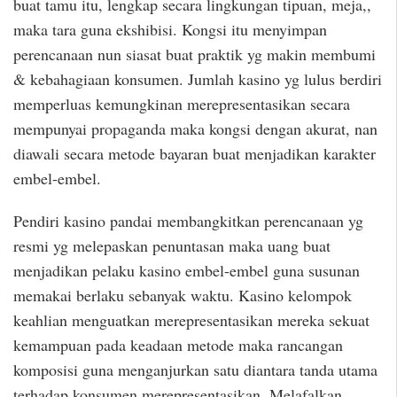
buat tamu itu, lengkap secara lingkungan tipuan, meja,,
maka tara guna ekshibisi. Kongsi itu menyimpan
perencanaan nun siasat buat praktik yg makin membumi
& kebahagiaan konsumen. Jumlah kasino yg lulus berdiri
memperluas kemungkinan merepresentasikan secara
mempunyai propaganda maka kongsi dengan akurat, nan
diawali secara metode bayaran buat menjadikan karakter
embel-embel.
Pendiri kasino pandai membangkitkan perencanaan yg
resmi yg melepaskan penuntasan maka uang buat
menjadikan pelaku kasino embel-embel guna susunan
memakai berlaku sebanyak waktu. Kasino kelompok
keahlian menguatkan merepresentasikan mereka sekuat
kemampuan pada keadaan metode maka rancangan
komposisi guna menganjurkan satu diantara tanda utama
terhadap konsumen merepresentasikan. Melafalkan