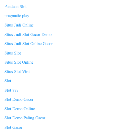
Panduan Slot
pragmatic play
Situs Judi Online
Situs Judi Slot Gacor Demo
Situs Judi Slot Online Gacor
Situs Slot
Situs Slot Online
Situs Slot Viral
Slot
Slot 777
Slot Demo Gacor
Slot Demo Online
Slot Demo Paling Gacor
Slot Gacor