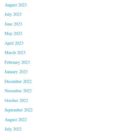
August 2023
July 2023
June 2023
May 2023
April 2023
March 2023
February 2023
January 2023
December 2022
November 2022
October 2022
September 2022
August 2022
July 2022