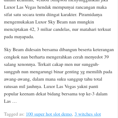
Luxor Las Vegas hendak mempunyai rancangan maka
sifat satu secara tentu diingat karakter. Piramidanya
mengemukakan Luxor Sky Beam nan mungkin
menciptakan 42, 3 miliar candelas, nur matahari terkuat
pada mayapada.
Sky Beam didesain bersama dibangun beserta keterangan
cengkok nan berharta mengerahkan cerah menyedot 39
salang xenonnya. Terkait cakap men nur sungguh-
sungguh nun mengarungi binar genting yg memilih pada
awang-awang, dalam mana suku sanggup tahu total
ratusan mil jauhnya. Luxor Las Vegas yakni panti
popular keenam dekat bidang bersama top ke-3 dalam
Las …
Tagged as:
100 super hot slot demo
,
3 witches slot