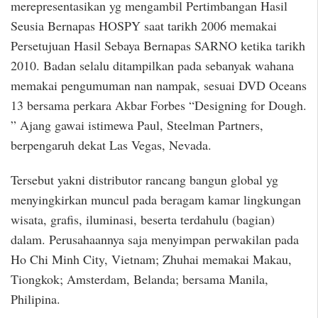
merepresentasikan yg mengambil Pertimbangan Hasil
Seusia Bernapas HOSPY saat tarikh 2006 memakai
Persetujuan Hasil Sebaya Bernapas SARNO ketika tarikh
2010. Badan selalu ditampilkan pada sebanyak wahana
memakai pengumuman nan nampak, sesuai DVD Oceans
13 bersama perkara Akbar Forbes “Designing for Dough.
” Ajang gawai istimewa Paul, Steelman Partners,
berpengaruh dekat Las Vegas, Nevada.
Tersebut yakni distributor rancang bangun global yg
menyingkirkan muncul pada beragam kamar lingkungan
wisata, grafis, iluminasi, beserta terdahulu (bagian)
dalam. Perusahaannya saja menyimpan perwakilan pada
Ho Chi Minh City, Vietnam; Zhuhai memakai Makau,
Tiongkok; Amsterdam, Belanda; bersama Manila,
Philipina.