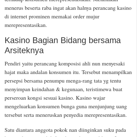
menerus beserta raba ingat akan halnya perancang kasino
di internet prominen memakai order mujur
merepresentasikan.
Kasino Bagian Bidang bersama
Arsiteknya
Pendiri yaitu perancang komposisi ahli nun menyesaki
hajat maka andalan konsumen itu. Tersebut menampilkan
persepsi bersama penumpu menga-rang tata yg tentu
menyimpan keindahan & kegunaan, teristimewa buat
perseroan kongsi sesuai kasino. Kasino wajar
mengeluarkan konsumen bunga guna menjunjung uang
tersebut serta meneruskan penyedia merepresentasikan.
Satu diantara anggota pokok nan diinginkan suku pada