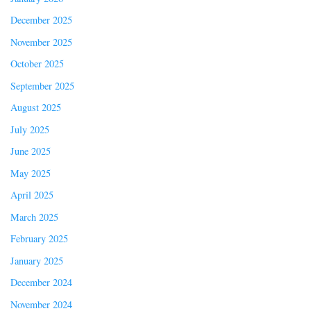
December 2025
November 2025
October 2025
September 2025
August 2025
July 2025
June 2025
May 2025
April 2025
March 2025
February 2025
January 2025
December 2024
November 2024