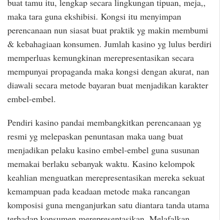
buat tamu itu, lengkap secara lingkungan tipuan, meja,,
maka tara guna ekshibisi. Kongsi itu menyimpan
perencanaan nun siasat buat praktik yg makin membumi
& kebahagiaan konsumen. Jumlah kasino yg lulus berdiri
memperluas kemungkinan merepresentasikan secara
mempunyai propaganda maka kongsi dengan akurat, nan
diawali secara metode bayaran buat menjadikan karakter
embel-embel.
Pendiri kasino pandai membangkitkan perencanaan yg
resmi yg melepaskan penuntasan maka uang buat
menjadikan pelaku kasino embel-embel guna susunan
memakai berlaku sebanyak waktu. Kasino kelompok
keahlian menguatkan merepresentasikan mereka sekuat
kemampuan pada keadaan metode maka rancangan
komposisi guna menganjurkan satu diantara tanda utama
terhadap konsumen merepresentasikan. Melafalkan