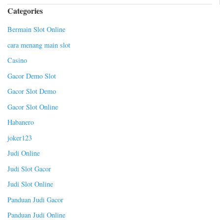
Categories
Bermain Slot Online
cara menang main slot
Casino
Gacor Demo Slot
Gacor Slot Demo
Gacor Slot Online
Habanero
joker123
Judi Online
Judi Slot Gacor
Judi Slot Online
Panduan Judi Gacor
Panduan Judi Online