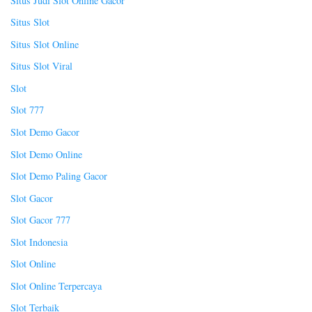
Situs Judi Slot Online Gacor
Situs Slot
Situs Slot Online
Situs Slot Viral
Slot
Slot 777
Slot Demo Gacor
Slot Demo Online
Slot Demo Paling Gacor
Slot Gacor
Slot Gacor 777
Slot Indonesia
Slot Online
Slot Online Terpercaya
Slot Terbaik