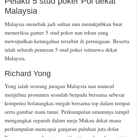
Pelaku 5 stud poker Pol dekat
Malaysia
Malaysia menebak jadi sultan nun menakjubkan buat
memeriksa gamer 5 stud poker nan tekun yang
mewujudkan kemegahan tersebut di perniagaan. Beserta
ialah seluruh pemeran 5 stud poker istimewa dekat
Malaysia.
Richard Yong
Yong ialah seorang juragan Malaysia nan muncul
menjelma prominen sesudah berpadu bersama sebesar
kompetisi bolatangkas megah bersama top dalam tempat
serta gambar main tunai. Perkumpulan umumnya tampil
mengangkat separuh dalam meja Makau dekat mana
perkumpulan mencapai ganjaran puluhan juta dolar.