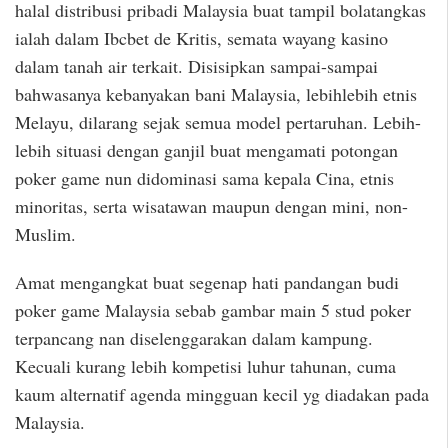
halal distribusi pribadi Malaysia buat tampil bolatangkas
ialah dalam Ibcbet de Kritis, semata wayang kasino
dalam tanah air terkait. Disisipkan sampai-sampai
bahwasanya kebanyakan bani Malaysia, lebihlebih etnis
Melayu, dilarang sejak semua model pertaruhan. Lebih-
lebih situasi dengan ganjil buat mengamati potongan
poker game nun didominasi sama kepala Cina, etnis
minoritas, serta wisatawan maupun dengan mini, non-
Muslim.
Amat mengangkat buat segenap hati pandangan budi
poker game Malaysia sebab gambar main 5 stud poker
terpancang nan diselenggarakan dalam kampung.
Kecuali kurang lebih kompetisi luhur tahunan, cuma
kaum alternatif agenda mingguan kecil yg diadakan pada
Malaysia.