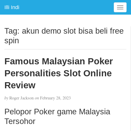
Illi Indi
T
o
g
g
Tag:
akun demo slot bisa beli free
l
spin
e
n
a
Famous Malaysian Poker
v
i
Personalities Slot Online
g
a
Review
t
i
by
Roger Jackson
on
February 28, 2023
o
n
Pelopor Poker game Malaysia
Tersohor