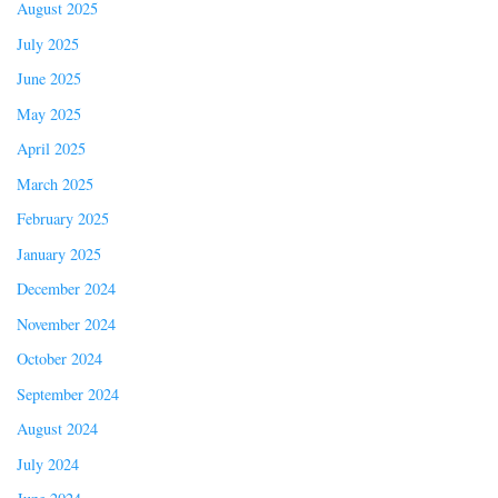
August 2025
July 2025
June 2025
May 2025
April 2025
March 2025
February 2025
January 2025
December 2024
November 2024
October 2024
September 2024
August 2024
July 2024