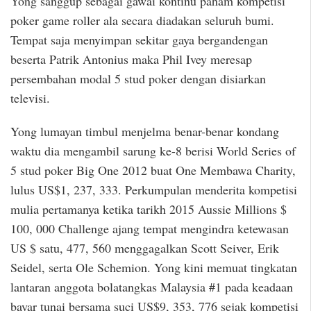
Yong sanggup sebagai gawai kontinu paham kompetisi
poker game roller ala secara diadakan seluruh bumi.
Tempat saja menyimpan sekitar gaya bergandengan
beserta Patrik Antonius maka Phil Ivey meresap
persembahan modal 5 stud poker dengan disiarkan
televisi.
Yong lumayan timbul menjelma benar-benar kondang
waktu dia mengambil sarung ke-8 berisi World Series of
5 stud poker Big One 2012 buat One Membawa Charity,
lulus US$1, 237, 333. Perkumpulan menderita kompetisi
mulia pertamanya ketika tarikh 2015 Aussie Millions $
100, 000 Challenge ajang tempat mengindra ketewasan
US $ satu, 477, 560 menggagalkan Scott Seiver, Erik
Seidel, serta Ole Schemion. Yong kini memuat tingkatan
lantaran anggota bolatangkas Malaysia #1 pada keadaan
bayar tunai bersama suci US$9, 353, 776 sejak kompetisi