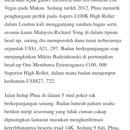
Vegas pada Makau. Sedang tarikh 2012, Phua menarik
penghargaan perfek pada Aspers £100K High Roller
dalam London kali mengganyang saudara bagus serta
sesama kaum Malaysia Richard Yong di dalam tipuan
head up, sarung dia memperoleh dana tunai terbesarnya
sejumlah US$1, 621, 297. Badan berkepanjangan siap
menjungkirkan Mikita Badziakouski di pertunjukan
head-up One Membawa Extravaganza €100, 000
Superior High Roller, dalam mana badan menjemput
kediaman US$827, 722.
Jalan hidup Phua di dalam 5 stud poker tak
berkepanjangan senang. Badan lumrah paham usaha
berikut mirip seseorang yang tidak cuman cakap
dipusingkan lantaran masukan mengkonfirmasi
keterlibatannya beserta triad 14K. Sedang 9 Juli, Phua,