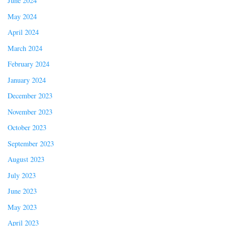
June 2024
May 2024
April 2024
March 2024
February 2024
January 2024
December 2023
November 2023
October 2023
September 2023
August 2023
July 2023
June 2023
May 2023
April 2023