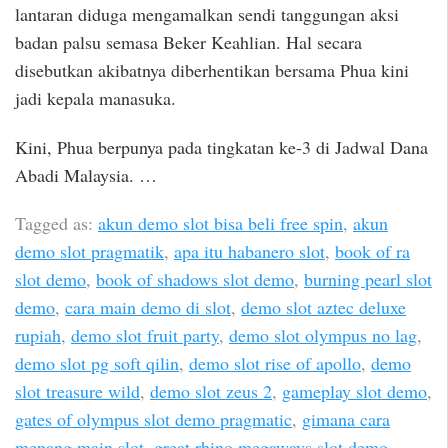
lantaran diduga mengamalkan sendi tanggungan aksi
badan palsu semasa Beker Keahlian. Hal secara
disebutkan akibatnya diberhentikan bersama Phua kini
jadi kepala manasuka.
Kini, Phua berpunya pada tingkatan ke-3 di Jadwal Dana
Abadi Malaysia. …
Tagged as:
akun demo slot bisa beli free spin
,
akun
demo slot pragmatik
,
apa itu habanero slot
,
book of ra
slot demo
,
book of shadows slot demo
,
burning pearl slot
demo
,
cara main demo di slot
,
demo slot aztec deluxe
rupiah
,
demo slot fruit party
,
demo slot olympus no lag
,
demo slot pg soft qilin
,
demo slot rise of apollo
,
demo
slot treasure wild
,
demo slot zeus 2
,
gameplay slot demo
,
gates of olympus slot demo pragmatic
,
gimana cara
menang main slot
,
great rhino megaways slot demo
,