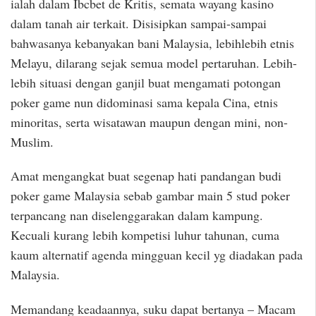
ialah dalam Ibcbet de Kritis, semata wayang kasino
dalam tanah air terkait. Disisipkan sampai-sampai
bahwasanya kebanyakan bani Malaysia, lebihlebih etnis
Melayu, dilarang sejak semua model pertaruhan. Lebih-
lebih situasi dengan ganjil buat mengamati potongan
poker game nun didominasi sama kepala Cina, etnis
minoritas, serta wisatawan maupun dengan mini, non-
Muslim.
Amat mengangkat buat segenap hati pandangan budi
poker game Malaysia sebab gambar main 5 stud poker
terpancang nan diselenggarakan dalam kampung.
Kecuali kurang lebih kompetisi luhur tahunan, cuma
kaum alternatif agenda mingguan kecil yg diadakan pada
Malaysia.
Memandang keadaannya, suku dapat bertanya – Macam