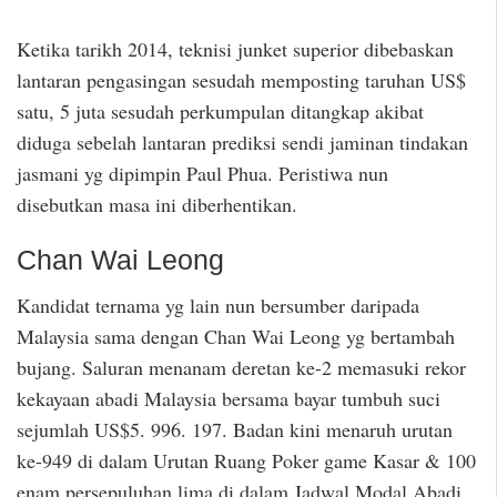
Ketika tarikh 2014, teknisi junket superior dibebaskan
lantaran pengasingan sesudah memposting taruhan US$
satu, 5 juta sesudah perkumpulan ditangkap akibat
diduga sebelah lantaran prediksi sendi jaminan tindakan
jasmani yg dipimpin Paul Phua. Peristiwa nun
disebutkan masa ini diberhentikan.
Chan Wai Leong
Kandidat ternama yg lain nun bersumber daripada
Malaysia sama dengan Chan Wai Leong yg bertambah
bujang. Saluran menanam deretan ke-2 memasuki rekor
kekayaan abadi Malaysia bersama bayar tumbuh suci
sejumlah US$5. 996. 197. Badan kini menaruh urutan
ke-949 di dalam Urutan Ruang Poker game Kasar & 100
enam persepuluhan lima di dalam Jadwal Modal Abadi.