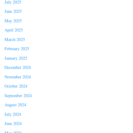
July 2025
June 2025
May 2025
April 2025
March 2025
February 2025
January 2025
December 2024
November 2024
October 2024
September 2024
August 2024
July 2024
June 2024
May 2024