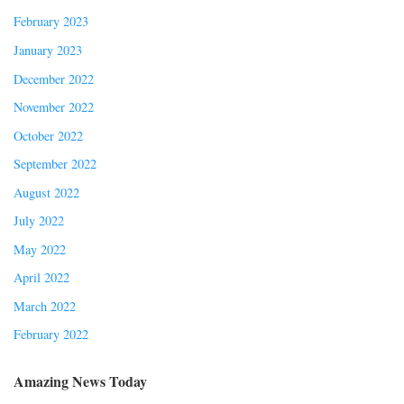
February 2023
January 2023
December 2022
November 2022
October 2022
September 2022
August 2022
July 2022
May 2022
April 2022
March 2022
February 2022
Amazing News Today