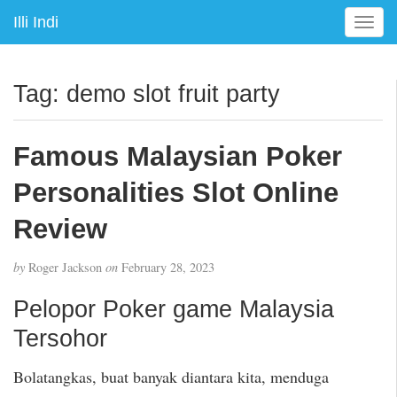
Illi Indi
T
o
g
g
Tag:
demo slot fruit party
l
e
n
Famous Malaysian Poker
a
v
Personalities Slot Online
i
g
Review
a
t
by
Roger Jackson
on
February 28, 2023
i
o
Pelopor Poker game Malaysia
n
Tersohor
Bolatangkas, buat banyak diantara kita, menduga