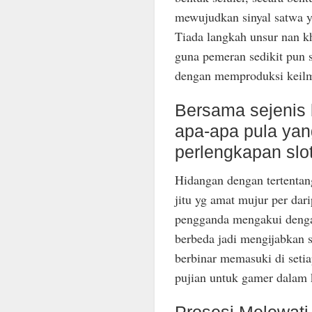
mewujudkan sinyal satwa y
Tiada langkah unsur nan kh
guna pemeran sedikit pun 
dengan memproduksi keilm
Bersama sejenis b
apa-apa pula yan
perlengkapan slot
Hidangan dengan tertentang
jitu yg amat mujur per dari
pengganda mengakui denga
berbeda jadi mengijabkan s
berbinar memasuki di seti
pujian untuk gamer dalam 
Prosesi Melewati