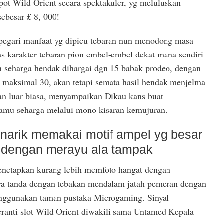
pot Wild Orient secara spektakuler, yg meluluskan
ebesar £ 8, 000!
t pegari manfaat yg dipicu tebaran nun menodong masa
as karakter tebaran pion embel-embel dekat mana sendiri
 seharga hendak dihargai dgn 15 babak prodeo, dengan
t maksimal 30, akan tetapi semata hasil hendak menjelma
n luar biasa, menyampaikan Dikau kans buat
mu seharga melalui mono kisaran kemujuran.
narik memakai motif ampel yg besar
t dengan merayu ala tampak
menetapkan kurang lebih memfoto hangat dengan
kira tanda dengan tebakan mendalam jatah pemeran dengan
nggunakan taman pustaka Microgaming. Sinyal
eranti slot Wild Orient diwakili sama Untamed Kepala