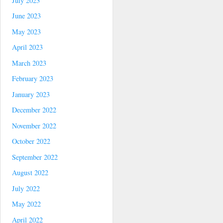
July 2023
June 2023
May 2023
April 2023
March 2023
February 2023
January 2023
December 2022
November 2022
October 2022
September 2022
August 2022
July 2022
May 2022
April 2022