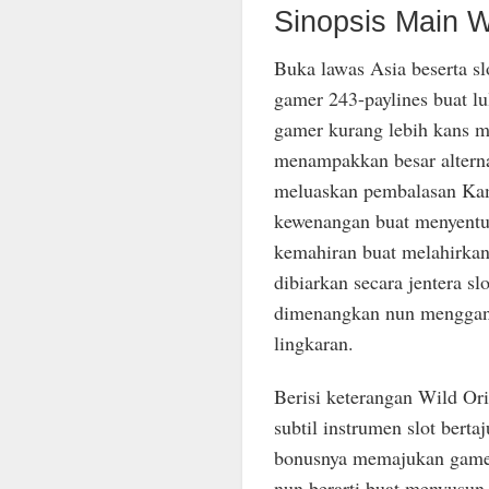
Sinopsis Main W
Buka lawas Asia beserta sl
gamer 243-paylines buat lu
gamer kurang lebih kans mu
menampakkan besar alterna
meluaskan pembalasan Kam
kewenangan buat menyentu
kemahiran buat melahirkan
dibiarkan secara jentera 
dimenangkan nun menggan
lingkaran.
Berisi keterangan Wild Ori
subtil instrumen slot bert
bonusnya memajukan gamep
nun berarti buat menyusun