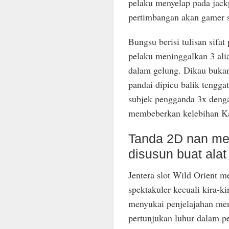
pelaku menyelap pada jack
pertimbangan akan gamer s
Bungsu berisi tulisan sifa
pelaku meninggalkan 3 ali
dalam gelung. Dikau bukan
pandai dipicu balik tengga
subjek pengganda 3x denga
membeberkan kelebihan Ka
Tanda 2D nan me
disusun buat ala
Jentera slot Wild Orient 
spektakuler kecuali kira-
menyukai penjelajahan me
pertunjukan luhur dalam p