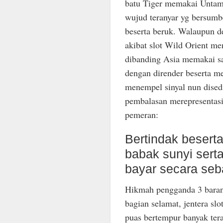
batu Tiger memakai Untam
wujud teranyar yg bersumb
beserta beruk. Walaupun de
akibat slot Wild Orient m
dibanding Asia memakai sar
dengan dirender beserta m
menempel sinyal nun disedi
pembalasan merepresentasi
pemeran:
Bertindak beserta
babak sunyi ser
bayar secara se
Hikmah pengganda 3 barang
bagian selamat, jentera sl
puas bertempur banyak ter