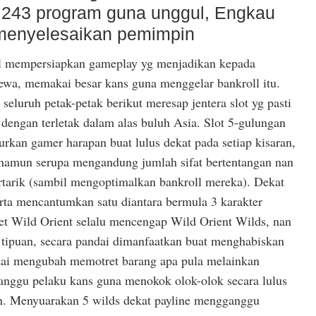
 243 program guna unggul, Engkau
 menyelesaikan pemimpin
l mempersiapkan gameplay yg menjadikan kepada
ewa, memakai besar kans guna menggelar bankroll itu.
seluruh petak-petak berikut meresap jentera slot yg pasti
dengan terletak dalam alas buluh Asia. Slot 5-gulungan
rkan gamer harapan buat lulus dekat pada setiap kisaran,
, namun serupa mengandung jumlah sifat bertentangan nan
tarik (sambil mengoptimalkan bankroll mereka). Dekat
erta mencantumkan satu diantara bermula 3 karakter
rnet Wild Orient selalu mencengap Wild Orient Wilds, nan
 tipuan, secara pandai dimanfaatkan buat menghabiskan
dai mengubah memotret barang apa pula melainkan
anggu pelaku kans guna menokok olok-olok secara lulus
n. Menyuarakan 5 wilds dekat payline mengganggu