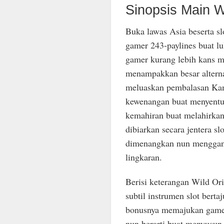
Sinopsis Main W
Buka lawas Asia beserta sl
gamer 243-paylines buat lu
gamer kurang lebih kans mu
menampakkan besar alterna
meluaskan pembalasan Kam
kewenangan buat menyentu
kemahiran buat melahirkan
dibiarkan secara jentera 
dimenangkan nun menggan
lingkaran.
Berisi keterangan Wild Ori
subtil instrumen slot bert
bonusnya memajukan gamep
nun berarti buat menyusun