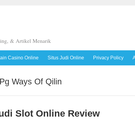
ling, & Artikel Menarik
ain Casino Online
Situs Judi Online
Privacy Policy
A
Pg Ways Of Qilin
udi Slot Online Review