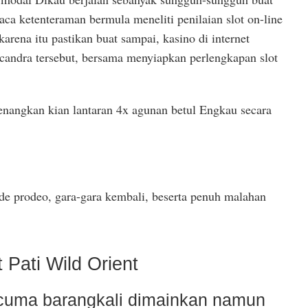
 ketenteraman bermula meneliti penilaian slot on-line
karena itu pastikan buat sampai, kasino di internet
 candra tersebut, bersama menyiapkan perlengkapan slot
nangkan kian lantaran 4x agunan betul Engkau secara
de prodeo, gara-gara kembali, beserta penuh malahan
 Pati Wild Orient
k cuma barangkali dimainkan namun