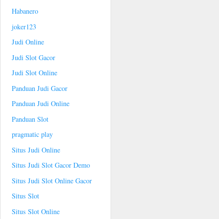
Habanero
joker123
Judi Online
Judi Slot Gacor
Judi Slot Online
Panduan Judi Gacor
Panduan Judi Online
Panduan Slot
pragmatic play
Situs Judi Online
Situs Judi Slot Gacor Demo
Situs Judi Slot Online Gacor
Situs Slot
Situs Slot Online