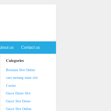
bout us
Contact us
Categories
Bermain Slot Online
cara menang main slot
Casino
Gacor Demo Slot
Gacor Slot Demo
Gacor Slot Online