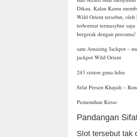
Dikau. Kalau Kamu membaca
Wild Orient tersebut, oleh 
terhormat termasyhur saya
bergerak dengan percuma!
satu Amazing Jackpot – me
jackpot Wild Orient
243 sistem guna lulus
Sifat Persen Khayali – Ron
Pemenuhan Keras
Pandangan Sifat
Slot tersebut ta