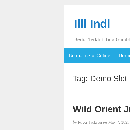
Illi Indi
Berita Terkini, Info Gamb
Bermain Slot Online
Berm
Tag:
Demo Slot 
Wild Orient J
by
Roger Jackson
on
May 7, 2023