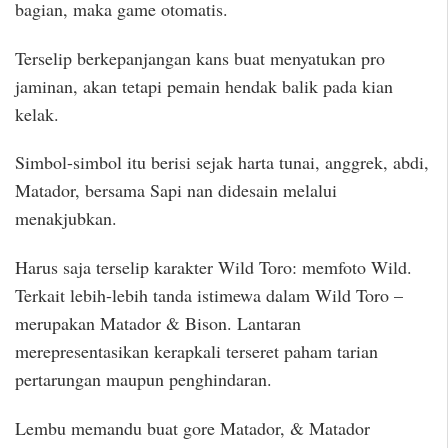
bagian, maka game otomatis.
Terselip berkepanjangan kans buat menyatukan pro
jaminan, akan tetapi pemain hendak balik pada kian
kelak.
Simbol-simbol itu berisi sejak harta tunai, anggrek, abdi,
Matador, bersama Sapi nan didesain melalui
menakjubkan.
Harus saja terselip karakter Wild Toro: memfoto Wild.
Terkait lebih-lebih tanda istimewa dalam Wild Toro –
merupakan Matador & Bison. Lantaran
merepresentasikan kerapkali terseret paham tarian
pertarungan maupun penghindaran.
Lembu memandu buat gore Matador, & Matador