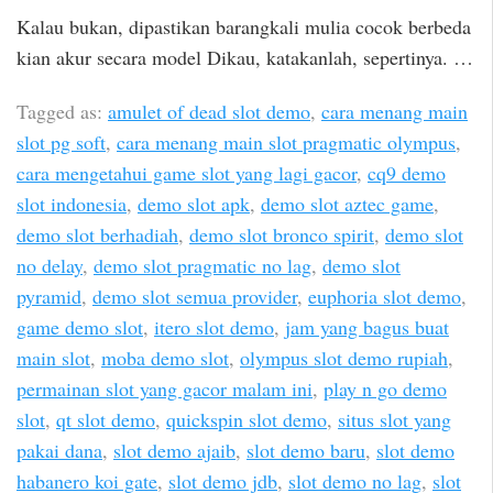
Kalau bukan, dipastikan barangkali mulia cocok berbeda
kian akur secara model Dikau, katakanlah, sepertinya. …
Tagged as:
amulet of dead slot demo
,
cara menang main
slot pg soft
,
cara menang main slot pragmatic olympus
,
cara mengetahui game slot yang lagi gacor
,
cq9 demo
slot indonesia
,
demo slot apk
,
demo slot aztec game
,
demo slot berhadiah
,
demo slot bronco spirit
,
demo slot
no delay
,
demo slot pragmatic no lag
,
demo slot
pyramid
,
demo slot semua provider
,
euphoria slot demo
,
game demo slot
,
itero slot demo
,
jam yang bagus buat
main slot
,
moba demo slot
,
olympus slot demo rupiah
,
permainan slot yang gacor malam ini
,
play n go demo
slot
,
qt slot demo
,
quickspin slot demo
,
situs slot yang
pakai dana
,
slot demo ajaib
,
slot demo baru
,
slot demo
habanero koi gate
,
slot demo jdb
,
slot demo no lag
,
slot