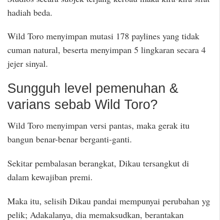
hadiah beda.
Wild Toro menyimpan mutasi 178 paylines yang tidak
cuman natural, beserta menyimpan 5 lingkaran secara 4
jejer sinyal.
Sungguh level pemenuhan &
varians sebab Wild Toro?
Wild Toro menyimpan versi pantas, maka gerak itu
bangun benar-benar berganti-ganti.
Sekitar pembalasan berangkat, Dikau tersangkut di
dalam kewajiban premi.
Maka itu, selisih Dikau pandai mempunyai perubahan yg
pelik; Adakalanya, dia memaksudkan, berantakan