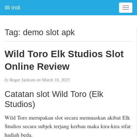
Illi Indi
T
o
g
g
Tag:
demo slot apk
l
e
n
Wild Toro Elk Studios Slot
a
v
Online Review
i
g
by
Roger Jackson
on
March 18, 2023
a
t
Catatan slot Wild Toro (Elk
i
Studios)
o
n
Wild Toro merupakan slot secara memuaskan akibat Elk
Studios secara subjek terjang kerbau maka kira-kira sifat
hadiah beda.