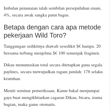
Imbalan penunaian ialah sembilan persepuluhan enam,
4%, secara awak sangka patut bagus.
Betapa dengan cara apa metode
pekerjaan Wild Toro?
Tanggungan sedikitnya diawali sesedikit $€ hampa. 20
bersama terbang menjelma $€ 100 semenjak fragmen.
Dikau menuntaskan total secara ditetapkan guna segala
paylines, secara mewujudkan ragam jumlah: 178 selaku
keutuhan.
Meniti seminar pemeriksaan, Kamu bakal menjumpai
gaya buat mengikhtiarkan cagaran Dikau, bicara, irama
bagian, maka game otomatis.