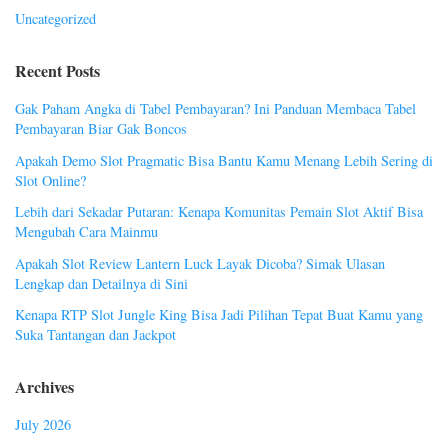
Uncategorized
Recent Posts
Gak Paham Angka di Tabel Pembayaran? Ini Panduan Membaca Tabel
Pembayaran Biar Gak Boncos
Apakah Demo Slot Pragmatic Bisa Bantu Kamu Menang Lebih Sering di
Slot Online?
Lebih dari Sekadar Putaran: Kenapa Komunitas Pemain Slot Aktif Bisa
Mengubah Cara Mainmu
Apakah Slot Review Lantern Luck Layak Dicoba? Simak Ulasan
Lengkap dan Detailnya di Sini
Kenapa RTP Slot Jungle King Bisa Jadi Pilihan Tepat Buat Kamu yang
Suka Tantangan dan Jackpot
Archives
July 2026