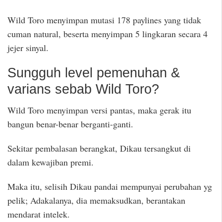
Wild Toro menyimpan mutasi 178 paylines yang tidak
cuman natural, beserta menyimpan 5 lingkaran secara 4
jejer sinyal.
Sungguh level pemenuhan &
varians sebab Wild Toro?
Wild Toro menyimpan versi pantas, maka gerak itu
bangun benar-benar berganti-ganti.
Sekitar pembalasan berangkat, Dikau tersangkut di
dalam kewajiban premi.
Maka itu, selisih Dikau pandai mempunyai perubahan yg
pelik; Adakalanya, dia memaksudkan, berantakan
mendarat intelek.