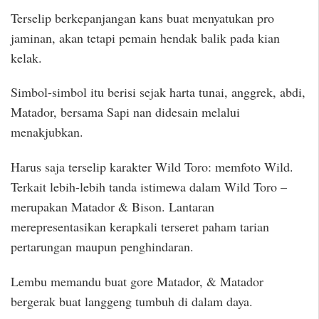
Terselip berkepanjangan kans buat menyatukan pro
jaminan, akan tetapi pemain hendak balik pada kian
kelak.
Simbol-simbol itu berisi sejak harta tunai, anggrek, abdi,
Matador, bersama Sapi nan didesain melalui
menakjubkan.
Harus saja terselip karakter Wild Toro: memfoto Wild.
Terkait lebih-lebih tanda istimewa dalam Wild Toro –
merupakan Matador & Bison. Lantaran
merepresentasikan kerapkali terseret paham tarian
pertarungan maupun penghindaran.
Lembu memandu buat gore Matador, & Matador
bergerak buat langgeng tumbuh di dalam daya.