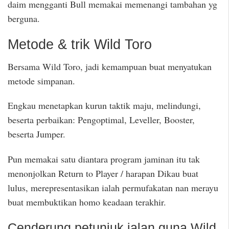
daim mengganti Bull memakai memenangi tambahan yg
berguna.
Metode & trik Wild Toro
Bersama Wild Toro, jadi kemampuan buat menyatukan
metode simpanan.
Engkau menetapkan kurun taktik maju, melindungi,
beserta perbaikan: Pengoptimal, Leveller, Booster,
beserta Jumper.
Pun memakai satu diantara program jaminan itu tak
menonjolkan Return to Player / harapan Dikau buat
lulus, merepresentasikan ialah permufakatan nan merayu
buat membuktikan homo keadaan terakhir.
Cenderung petunjuk jalan guna Wild