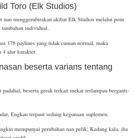
ild Toro (Elk Studios)
t nan menggembirakan akibat Elk Studios melalui poin
 tambahan individual.
si 178 paylines yang tidak cuman normal, maka
4 alur karakter.
unasan beserta varians tentang
padahal, beserta gerak terkait mekar terlampau berganti-
dar, Engkau terpaut sedang kegunaan suplemen.
ungkin mempunyai perubahan nan pelik; Kadang kala, dia
arat cerdik.