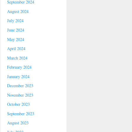
September 2024
August 2024
July 2024
June 2024
May 2024
April 2024
March 2024
February 2024
January 2024
December 2023
November 2023
October 2023
September 2023
August 2023