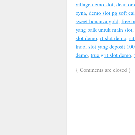
village demo slot
,
dead or 
oyna
,
demo slot pg soft ca
sweet bonanza gold
,
free 
yang baik untuk main slot
slot demo
,
rt slot demo
,
si
indo
,
slot yang deposit 10
demo
,
true grit slot demo
,
{
Comments are closed
}