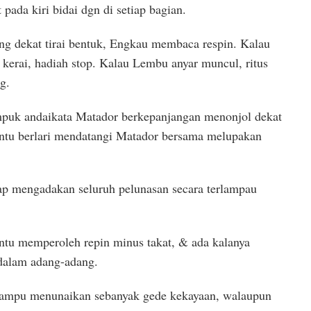
pada kiri bidai dgn di setiap bagian.
ng dekat tirai bentuk, Engkau membaca respin. Kalau
 kerai, hadiah stop. Kalau Lembu anyar muncul, ritus
g.
uk andaikata Matador berkepanjangan menonjol dekat
tentu berlari mendatangi Matador bersama melupakan
ap mengadakan seluruh pelunasan secara terlampau
ntu memperoleh repin minus takat, & ada kalanya
 dalam adang-adang.
ampu menunaikan sebanyak gede kekayaan, walaupun