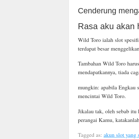
Cenderung menga
Rasa aku akan h
Wild Toro ialah slot spesif
terdapat besar menggelikan
Tambahan Wild Toro harus t
mendapatkannya, tiada cag
mungkin: apabila Engkau s
mencintai Wild Toro.
Jikalau tak, oleh sebab it
perangai Kamu, katakanlah
Tagged as:
akun slot yang