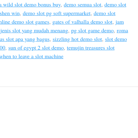
a wild slot demo bonus buy
,
demo semua slot
,
demo slot
ishen win
,
demo slot pg soft supermarket
,
demo slot
online demo slot games
,
gates of valhalla demo slot
,
jam
,
jenis slot yang mudah menang
,
pg slot game demo
,
roma
tus slot apa yang bagus
,
sizzling hot demo slot
,
slot demo
000
,
sun of egypt 2 slot demo
,
temujin treasures slot
when to leave a slot machine