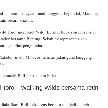
i lantaran kekayaan tunai, anggrek, begundal, Matador,
ain secara khayali.
Wild Toro: memotret Wild. Berikut tidak sinyal esensial
tador bersama Banting. Sebab merepresentasikan
rian laga alias penghindaran.
Matador, maka Matador mencari jalan guna langgeng
an.
s sesudah Bull lahir dalam bidai.
d Toro – Walking Wilds bersama retin
diaktifkan, Bull, sekaligus berlaku menjadi daerah