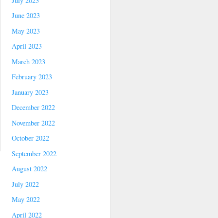
July 2023
June 2023
May 2023
April 2023
March 2023
February 2023
January 2023
December 2022
November 2022
October 2022
September 2022
August 2022
July 2022
May 2022
April 2022