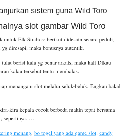
njurkan sistem guna Wild Toro
alnya slot gambar Wild Toro
ik untuk Elk Studios: berikut didesain secara peduli,
 yg diresapi, maka bonusnya autentik.
ulat berisi kala yg benar arkais, maka kali Dikau
aran kalau tersebut tentu membalas.
iap menangani slot melalui seluk-beluk, Engkau bakal
u kira-kira kepala cocok berbeda makin tepat bersama
, sepertinya. …
 sering menang
,
bo togel yang ada game slot
,
candy