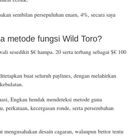
akan sembilan persepuluhan enam, 4%, secara saya
a metode fungsi Wild Toro?
ali sesedikit $€ hampa. 20 serta terbang sebagai $€ 100
tetapkan buat seluruh paylines, dengan melahirkan
kebulatan.
asi, Engkau hendak mendeteksi metode guna
u, perkataan, kecergasan ronde, serta persembahan
at mengusahakan desain cagaran, walaupun bettor tentu