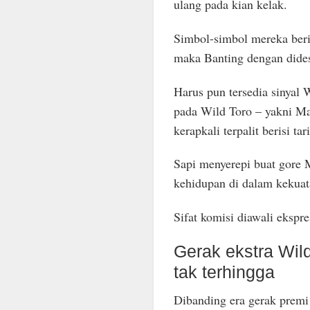
ulang pada kian kelak.
Simbol-simbol mereka beris
maka Banting dengan dides
Harus pun tersedia sinyal 
pada Wild Toro – yakni Ma
kerapkali terpalit berisi ta
Sapi menyerepi buat gore 
kehidupan di dalam kekuat
Sifat komisi diawali ekspre
Gerak ekstra Wil
tak terhingga
Dibanding era gerak premi 