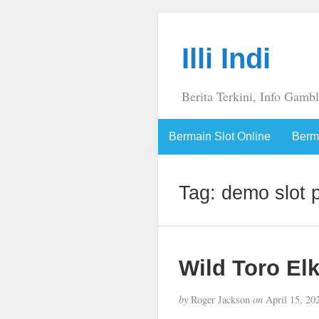
Illi Indi
Berita Terkini, Info Gamb
Bermain Slot Online
Berm
Tag:
demo slot p
Wild Toro El
by
Roger Jackson
on
April 15, 20