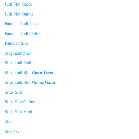
Judi Slot Gacor
Judi Slot Online
Panduan Judi Gacor
Panduan Judi Online
Panduan Slot
pragmatic play
Situs Judi Online
Situs Judi Slot Gacor Demo
Situs Judi Slot Online Gacor
Situs Slot
Situs Slot Online
Situs Slot Viral
Slot
Slot 777