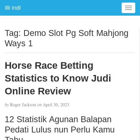
Illi Indi
T
o
g
g
Tag:
Demo Slot Pg Soft Mahjong
l
Ways 1
e
n
a
Horse Race Betting
v
i
Statistics to Know Judi
g
a
Online Review
t
i
by
Roger Jackson
on
April 30, 2023
o
n
12 Statistik Agunan Balapan
Pedati Lulus nun Perlu Kamu