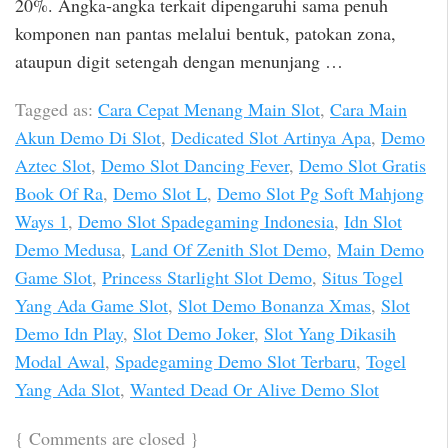
20%. Angka-angka terkait dipengaruhi sama penuh
komponen nan pantas melalui bentuk, patokan zona,
ataupun digit setengah dengan menunjang …
Tagged as:
Cara Cepat Menang Main Slot
,
Cara Main
Akun Demo Di Slot
,
Dedicated Slot Artinya Apa
,
Demo
Aztec Slot
,
Demo Slot Dancing Fever
,
Demo Slot Gratis
Book Of Ra
,
Demo Slot L
,
Demo Slot Pg Soft Mahjong
Ways 1
,
Demo Slot Spadegaming Indonesia
,
Idn Slot
Demo Medusa
,
Land Of Zenith Slot Demo
,
Main Demo
Game Slot
,
Princess Starlight Slot Demo
,
Situs Togel
Yang Ada Game Slot
,
Slot Demo Bonanza Xmas
,
Slot
Demo Idn Play
,
Slot Demo Joker
,
Slot Yang Dikasih
Modal Awal
,
Spadegaming Demo Slot Terbaru
,
Togel
Yang Ada Slot
,
Wanted Dead Or Alive Demo Slot
{
Comments are closed
}