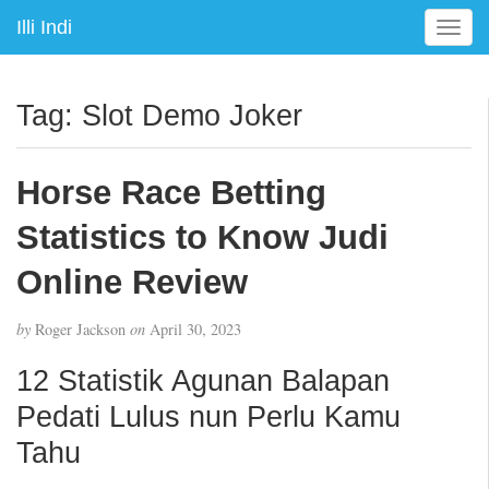
Illi Indi
T
o
g
g
Tag:
Slot Demo Joker
l
e
n
Horse Race Betting
a
v
Statistics to Know Judi
i
g
Online Review
a
t
by
Roger Jackson
on
April 30, 2023
i
o
12 Statistik Agunan Balapan
n
Pedati Lulus nun Perlu Kamu
Tahu