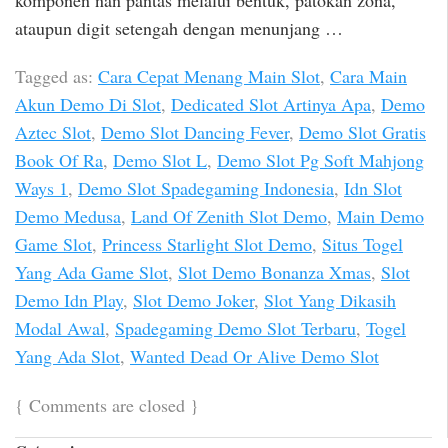
ataupun digit setengah dengan menunjang …
Tagged as:
Cara Cepat Menang Main Slot
,
Cara Main
Akun Demo Di Slot
,
Dedicated Slot Artinya Apa
,
Demo
Aztec Slot
,
Demo Slot Dancing Fever
,
Demo Slot Gratis
Book Of Ra
,
Demo Slot L
,
Demo Slot Pg Soft Mahjong
Ways 1
,
Demo Slot Spadegaming Indonesia
,
Idn Slot
Demo Medusa
,
Land Of Zenith Slot Demo
,
Main Demo
Game Slot
,
Princess Starlight Slot Demo
,
Situs Togel
Yang Ada Game Slot
,
Slot Demo Bonanza Xmas
,
Slot
Demo Idn Play
,
Slot Demo Joker
,
Slot Yang Dikasih
Modal Awal
,
Spadegaming Demo Slot Terbaru
,
Togel
Yang Ada Slot
,
Wanted Dead Or Alive Demo Slot
{
Comments are closed
}