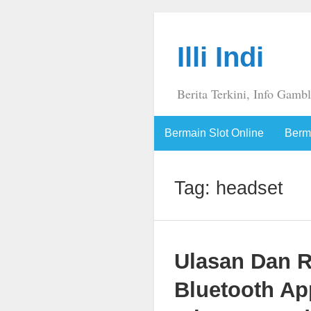
Illi Indi
Berita Terkini, Info Gamb
Bermain Slot Online
Berm
Tag:
headset
Ulasan Dan R
Bluetooth Ap