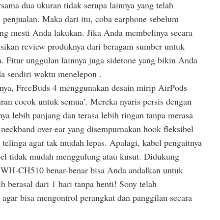
ersama dua ukuran tidak serupa lainnya yang telah
 penjualan. Maka dari itu, coba earphone sebelum
ng mesti Anda lakukan. Jika Anda membelinya secara
sikan review produknya dari beragam sumber untuk
Fitur unggulan lainnya juga sidetone yang bikin Anda
a sendiri waktu menelepon .
anya, FreeBuds 4 menggunakan desain mirip AirPods
ukuran cocok untuk semua’. Mereka nyaris persis dengan
ya lebih panjang dan terasa lebih ringan tanpa merasa
 neckband over-ear yang disempurnakan hook fleksibel
 telinga agar tak mudah lepas. Apalagi, kabel pengaitnya
bel tidak mudah menggulung atau kusut. Didukung
ny WH-CH510 benar-benar bisa Anda andalkan untuk
 berasal dari 1 hari tanpa henti! Sony telah
 agar bisa mengontrol perangkat dan panggilan secara