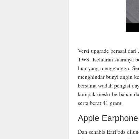
Versi upgrade berasal dari 
TWS. Keluaran suaranya b
luar yang mengganggu. Sem
menghindar bunyi angin ke
bersama wadah pengisi day
kompak meski berbahan das
serta berat 41 gram.
Apple Earphone
Dan sehabis EarPods dilun