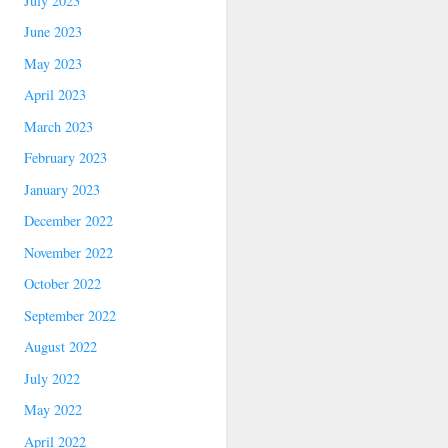
July 2023
June 2023
May 2023
April 2023
March 2023
February 2023
January 2023
December 2022
November 2022
October 2022
September 2022
August 2022
July 2022
May 2022
April 2022