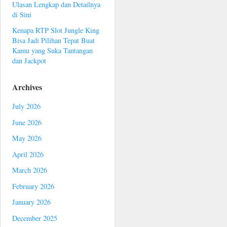
Ulasan Lengkap dan Detailnya
di Sini
Kenapa RTP Slot Jungle King
Bisa Jadi Pilihan Tepat Buat
Kamu yang Suka Tantangan
dan Jackpot
Archives
July 2026
June 2026
May 2026
April 2026
March 2026
February 2026
January 2026
December 2025