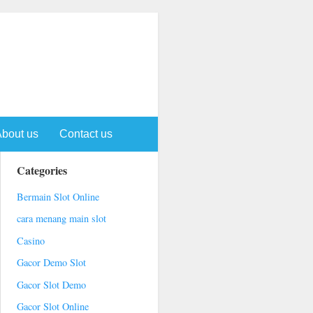
bout us
Contact us
Categories
Bermain Slot Online
cara menang main slot
Casino
Gacor Demo Slot
Gacor Slot Demo
Gacor Slot Online