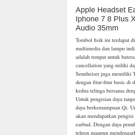
Apple Headset Ea
Iphone 7 8 Plus
Audio 35mm
Tombol fisik ini terdapat d
multimedia dan lampu indik
adalah tempat untuk batera
cancellation yang miliki d
Sennheiser juga memiliki 
dengan fitur-fitur basic d
kedua telinga bersama deng
Untuk pengisian daya tanpa
daya berkemampuan Qi. Un
akan mendapatkan pengisi d
earbud. Dengan daya penuh
telpon maupun mendengark