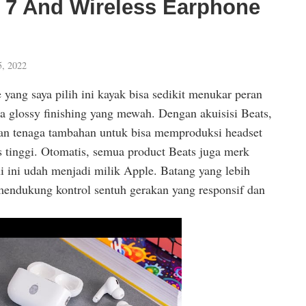
 7 And Wireless Earphone
, 2022
yang saya pilih ini kayak bisa sedikit menukar peran
ara glossy finishing yang mewah. Dengan akuisisi Beats,
an tenaga tambahan untuk bisa memproduksi headset
s tinggi. Otomatis, semua product Beats juga merk
i ini udah menjadi milik Apple. Batang yang lebih
endukung kontrol sentuh gerakan yang responsif dan