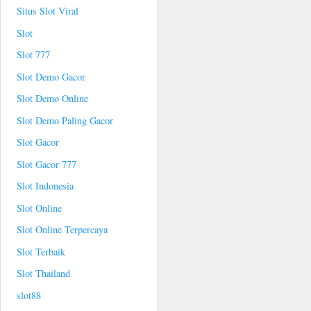
Situs Slot Viral
Slot
Slot 777
Slot Demo Gacor
Slot Demo Online
Slot Demo Paling Gacor
Slot Gacor
Slot Gacor 777
Slot Indonesia
Slot Online
Slot Online Terpercaya
Slot Terbaik
Slot Thailand
slot88