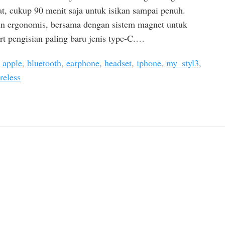
pat, cukup 90 menit saja untuk isikan sampai penuh.
in ergonomis, bersama dengan sistem magnet untuk
t pengisian paling baru jenis type-C.…
,
apple
,
bluetooth
,
earphone
,
headset
,
iphone
,
my_styl3
,
reless