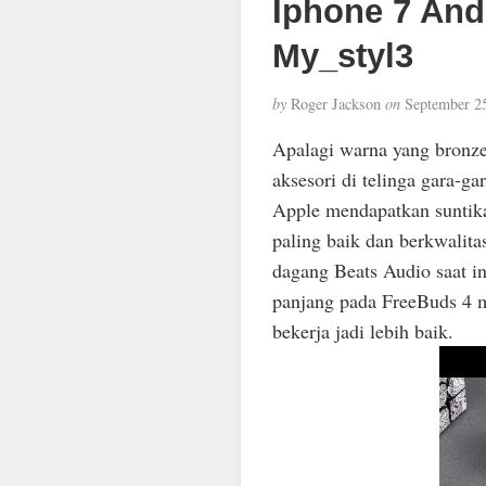
Iphone 7 And
My_styl3
by
Roger Jackson
on
September 25
Apalagi warna yang bronze 
aksesori di telinga gara-g
Apple mendapatkan suntik
paling baik dan berkwalita
dagang Beats Audio saat in
panjang pada FreeBuds 4 m
bekerja jadi lebih baik.