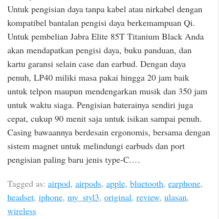
Untuk pengisian daya tanpa kabel atau nirkabel dengan
kompatibel bantalan pengisi daya berkemampuan Qi.
Untuk pembelian Jabra Elite 85T Titanium Black Anda
akan mendapatkan pengisi daya, buku panduan, dan
kartu garansi selain case dan earbud. Dengan daya
penuh, LP40 miliki masa pakai hingga 20 jam baik
untuk telpon maupun mendengarkan musik dan 350 jam
untuk waktu siaga. Pengisian baterainya sendiri juga
cepat, cukup 90 menit saja untuk isikan sampai penuh.
Casing bawaannya berdesain ergonomis, bersama dengan
sistem magnet untuk melindungi earbuds dan port
pengisian paling baru jenis type-C.…
Tagged as:
airpod
,
airpods
,
apple
,
bluetooth
,
earphone
,
headset
,
iphone
,
my_styl3
,
original
,
review
,
ulasan
,
wireless