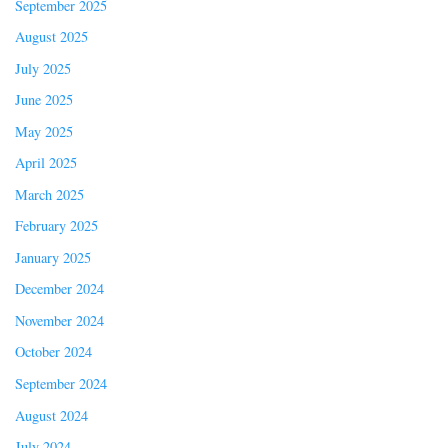
September 2025
August 2025
July 2025
June 2025
May 2025
April 2025
March 2025
February 2025
January 2025
December 2024
November 2024
October 2024
September 2024
August 2024
July 2024