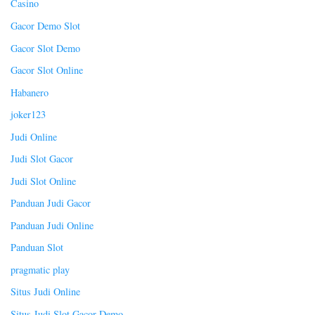
Casino
Gacor Demo Slot
Gacor Slot Demo
Gacor Slot Online
Habanero
joker123
Judi Online
Judi Slot Gacor
Judi Slot Online
Panduan Judi Gacor
Panduan Judi Online
Panduan Slot
pragmatic play
Situs Judi Online
Situs Judi Slot Gacor Demo