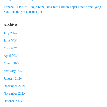
Kenapa RTP Slot Jungle King Bisa Jadi Pilihan Tepat Buat Kamu yang
Suka Tantangan dan Jackpot
Archives
July 2026
June 2026
May 2026
April 2026
March 2026
February 2026
January 2026
December 2025
November 2025
October 2025