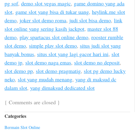
pg sof
,
demo slot vegas magic
,
game domino yang ada
slot
,
game slot yang bisa di tukar uang
,
heylink.me slot
demo
,
joker slot demo roma
,
judi slot bisa demo
,
link
slot online yang sering kasih jackpot
,
master slot 88
demo
,
play spartacus slot online demo
,
rooster rumble
slot demo
,
simple play slot demo
,
situs judi slot yang
banyak bonus
,
situs slot yang lagi gacor hari ini
,
slot
demo jp
,
slot demo naga emas
,
slot demo no deposit
,
slot demo pp
,
slot demo pragmatig
,
slot pg demo lucky
neko
,
slot yang mudah menang
,
yang di maksud dc
dalam slot
,
yang dimaksud dedicated slot
{
Comments are closed
}
Categories
Bermain Slot Online