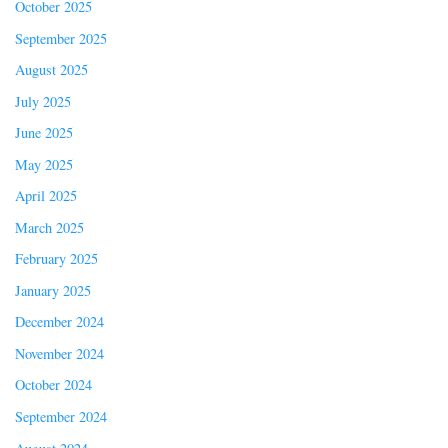
October 2025
September 2025
August 2025
July 2025
June 2025
May 2025
April 2025
March 2025
February 2025
January 2025
December 2024
November 2024
October 2024
September 2024