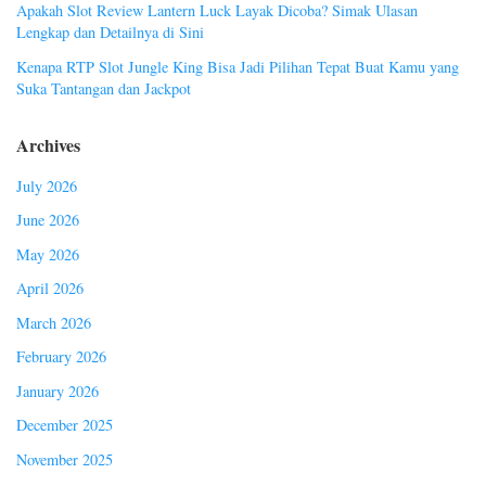
Apakah Slot Review Lantern Luck Layak Dicoba? Simak Ulasan
Lengkap dan Detailnya di Sini
Kenapa RTP Slot Jungle King Bisa Jadi Pilihan Tepat Buat Kamu yang
Suka Tantangan dan Jackpot
Archives
July 2026
June 2026
May 2026
April 2026
March 2026
February 2026
January 2026
December 2025
November 2025