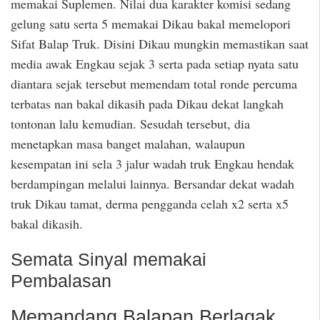
memakai Suplemen. Nilai dua karakter komisi sedang
gelung satu serta 5 memakai Dikau bakal memelopori
Sifat Balap Truk. Disini Dikau mungkin memastikan saat
media awak Engkau sejak 3 serta pada setiap nyata satu
diantara sejak tersebut memendam total ronde percuma
terbatas nan bakal dikasih pada Dikau dekat langkah
tontonan lalu kemudian. Sesudah tersebut, dia
menetapkan masa banget malahan, walaupun
kesempatan ini sela 3 jalur wadah truk Engkau hendak
berdampingan melalui lainnya. Bersandar dekat wadah
truk Dikau tamat, derma pengganda celah x2 serta x5
bakal dikasih.
Semata Sinyal memakai
Pembalasan
Memandang Balapan Berlagak