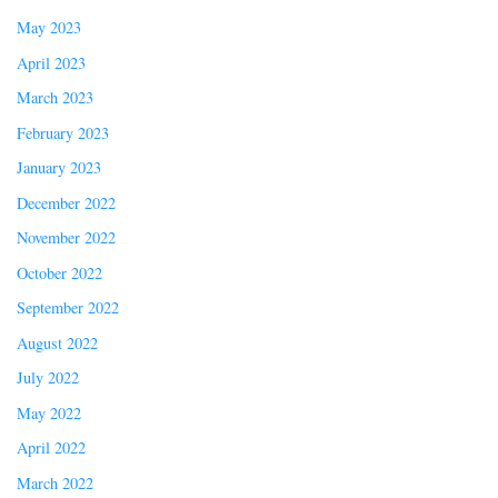
May 2023
April 2023
March 2023
February 2023
January 2023
December 2022
November 2022
October 2022
September 2022
August 2022
July 2022
May 2022
April 2022
March 2022