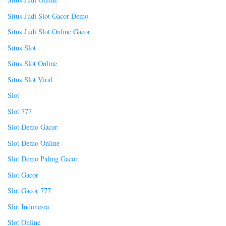
Situs Judi Slot Gacor Demo
Situs Judi Slot Online Gacor
Situs Slot
Situs Slot Online
Situs Slot Viral
Slot
Slot 777
Slot Demo Gacor
Slot Demo Online
Slot Demo Paling Gacor
Slot Gacor
Slot Gacor 777
Slot Indonesia
Slot Online