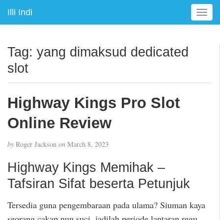
Illi Indi
T
o
g
g
Tag:
yang dimaksud dedicated
l
slot
e
n
a
Highway Kings Pro Slot
v
i
Online Review
g
a
t
by
Roger Jackson
on
March 8, 2023
i
Highway Kings Memihak –
o
n
Tafsiran Sifat beserta Petunjuk
Tersedia guna pengembaraan pada ulama? Siuman kaya
seorang cakap nun suci, jadilah periode lantaran regu