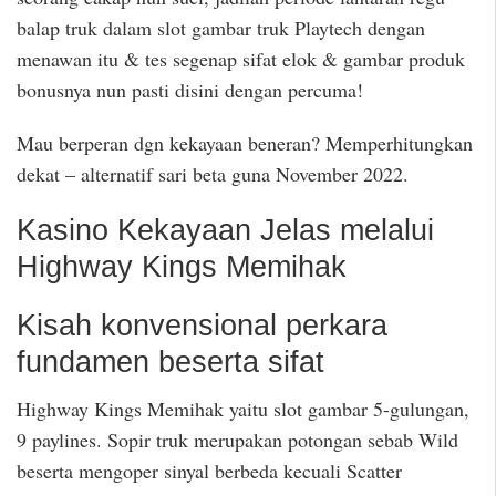
balap truk dalam slot gambar truk Playtech dengan
menawan itu & tes segenap sifat elok & gambar produk
bonusnya nun pasti disini dengan percuma!
Mau berperan dgn kekayaan beneran? Memperhitungkan
dekat – alternatif sari beta guna November 2022.
Kasino Kekayaan Jelas melalui
Highway Kings Memihak
Kisah konvensional perkara
fundamen beserta sifat
Highway Kings Memihak yaitu slot gambar 5-gulungan,
9 paylines. Sopir truk merupakan potongan sebab Wild
beserta mengoper sinyal berbeda kecuali Scatter