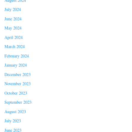
August 2024
July 2024
June 2024
May 2024
April 2024
March 2024
February 2024
January 2024
December 2023
November 2023
October 2023
September 2023
August 2023
July 2023
June 2023