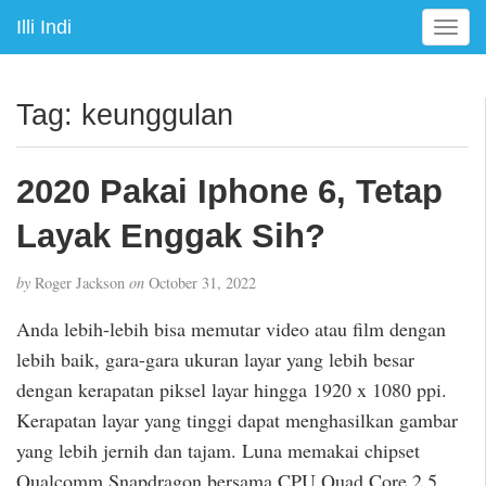
Illi Indi
T
o
g
g
Tag:
keunggulan
l
e
n
2020 Pakai Iphone 6, Tetap
a
v
Layak Enggak Sih?
i
g
by
Roger Jackson
on
October 31, 2022
a
t
Anda lebih-lebih bisa memutar video atau film dengan
i
lebih baik, gara-gara ukuran layar yang lebih besar
o
dengan kerapatan piksel layar hingga 1920 x 1080 ppi.
n
Kerapatan layar yang tinggi dapat menghasilkan gambar
yang lebih jernih dan tajam. Luna memakai chipset
Qualcomm Snapdragon bersama CPU Quad Core 2,5