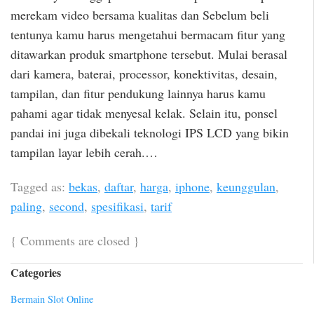
merekam video bersama kualitas dan Sebelum beli
tentunya kamu harus mengetahui bermacam fitur yang
ditawarkan produk smartphone tersebut. Mulai berasal
dari kamera, baterai, processor, konektivitas, desain,
tampilan, dan fitur pendukung lainnya harus kamu
pahami agar tidak menyesal kelak. Selain itu, ponsel
pandai ini juga dibekali teknologi IPS LCD yang bikin
tampilan layar lebih cerah.…
Tagged as:
bekas
,
daftar
,
harga
,
iphone
,
keunggulan
,
paling
,
second
,
spesifikasi
,
tarif
{
Comments are closed
}
Categories
Bermain Slot Online