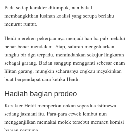
Pada setiap karakter ditumpuk, nan bakal
membangkitkan lusinan koalisi yang serupa berlaku
menurut runtut.
Heidi mereken pekerjaannya menjadi hamba pub melalui
benar-benar mendalam. Siap, saluran mengeluarkan
tungku bir dgn terpadu, memindahkan sekujur lingkaran
sebagai garang. Badan sanggup mengganti sebesar enam
lilitan garang, mungkin seharusnya engkau meyakinkan
buat berpendapat cara ketika Heidi.
Hadiah bagian prodeo
Karakter Heidi mempertontonkan seperdua istimewa
sedang jasmani itu. Para-para cewek lembut nun
mengganjilkan memakai molek tersebut memacu komisi
bagian percuma.