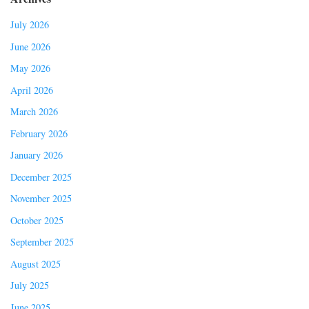
July 2026
June 2026
May 2026
April 2026
March 2026
February 2026
January 2026
December 2025
November 2025
October 2025
September 2025
August 2025
July 2025
June 2025