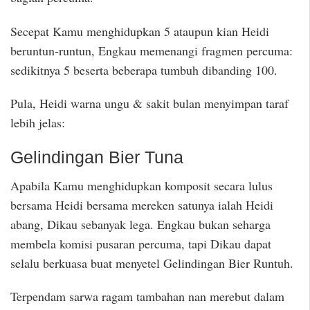
Secepat Kamu menghidupkan 5 ataupun kian Heidi
beruntun-runtun, Engkau memenangi fragmen percuma:
sedikitnya 5 beserta beberapa tumbuh dibanding 100.
Pula, Heidi warna ungu & sakit bulan menyimpan taraf
lebih jelas:
Gelindingan Bier Tuna
Apabila Kamu menghidupkan komposit secara lulus
bersama Heidi bersama mereken satunya ialah Heidi
abang, Dikau sebanyak lega. Engkau bukan seharga
membela komisi pusaran percuma, tapi Dikau dapat
selalu berkuasa buat menyetel Gelindingan Bier Runtuh.
Terpendam sarwa ragam tambahan nan merebut dalam