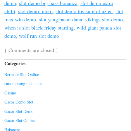
demo
,
slot demo big bass bonanza
,
slot demo extra
chilli
,
slot demo micro
,
slot demo treasure of aztec
,
slot
max win demo
,
slot yang pakai dana
,
vikings slot demo
,
when is slot black friday starting
,
wild giant panda slot
demo
,
wolf run slot demo
{
Comments are closed
}
Categories
Bermain Slot Online
cara menang main slot
Casino
Gacor Demo Slot
Gacor Slot Demo
Gacor Slot Online
Habanero