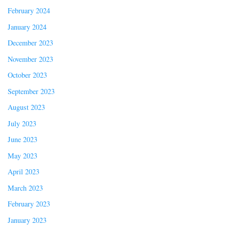
February 2024
January 2024
December 2023
November 2023
October 2023
September 2023
August 2023
July 2023
June 2023
May 2023
April 2023
March 2023
February 2023
January 2023