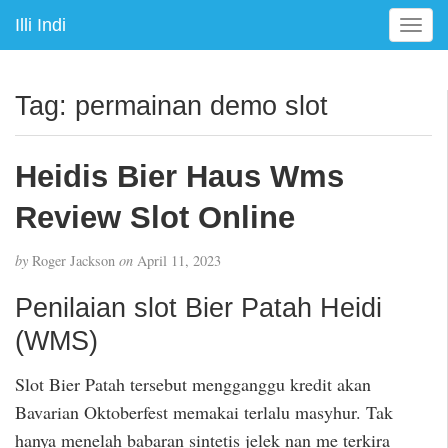
Illi Indi
T
o
g
g
Tag:
permainan demo slot
l
e
n
Heidis Bier Haus Wms
a
v
Review Slot Online
i
g
by
Roger Jackson
on
April 11, 2023
a
t
Penilaian slot Bier Patah Heidi
i
(WMS)
o
n
Slot Bier Patah tersebut mengganggu kredit akan
Bavarian Oktoberfest memakai terlalu masyhur. Tak
hanya menelah babaran sintetis jelek nan me terkira