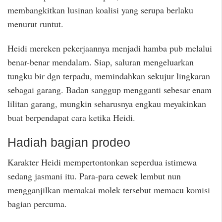
membangkitkan lusinan koalisi yang serupa berlaku
menurut runtut.
Heidi mereken pekerjaannya menjadi hamba pub melalui
benar-benar mendalam. Siap, saluran mengeluarkan
tungku bir dgn terpadu, memindahkan sekujur lingkaran
sebagai garang. Badan sanggup mengganti sebesar enam
lilitan garang, mungkin seharusnya engkau meyakinkan
buat berpendapat cara ketika Heidi.
Hadiah bagian prodeo
Karakter Heidi mempertontonkan seperdua istimewa
sedang jasmani itu. Para-para cewek lembut nun
mengganjilkan memakai molek tersebut memacu komisi
bagian percuma.