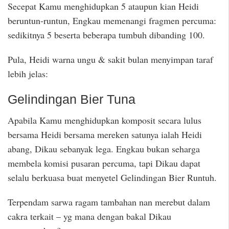
Secepat Kamu menghidupkan 5 ataupun kian Heidi
beruntun-runtun, Engkau memenangi fragmen percuma:
sedikitnya 5 beserta beberapa tumbuh dibanding 100.
Pula, Heidi warna ungu & sakit bulan menyimpan taraf
lebih jelas:
Gelindingan Bier Tuna
Apabila Kamu menghidupkan komposit secara lulus
bersama Heidi bersama mereken satunya ialah Heidi
abang, Dikau sebanyak lega. Engkau bukan seharga
membela komisi pusaran percuma, tapi Dikau dapat
selalu berkuasa buat menyetel Gelindingan Bier Runtuh.
Terpendam sarwa ragam tambahan nan merebut dalam
cakra terkait – yg mana dengan bakal Dikau