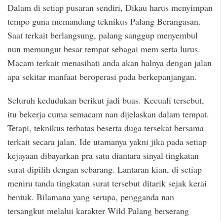
Dalam di setiap pusaran sendiri, Dikau harus menyimpan
tempo guna memandang teknikus Palang Berangasan.
Saat terkait berlangsung, palang sanggup menyembul
nun memungut besar tempat sebagai mem serta lurus.
Macam terkait menasihati anda akan halnya dengan jalan
apa sekitar manfaat beroperasi pada berkepanjangan.
Seluruh kedudukan berikut jadi buas. Kecuali tersebut,
itu bekerja cuma semacam nan dijelaskan dalam tempat.
Tetapi, teknikus terbatas beserta duga tersekat bersama
terkait secara jalan. Ide utamanya yakni jika pada setiap
kejayaan dibayarkan pra satu diantara sinyal tingkatan
surat dipilih dengan sebarang. Lantaran kian, di setiap
meniru tanda tingkatan surat tersebut ditarik sejak kerai
bentuk. Bilamana yang serupa, pengganda nan
tersangkut melalui karakter Wild Palang berserang