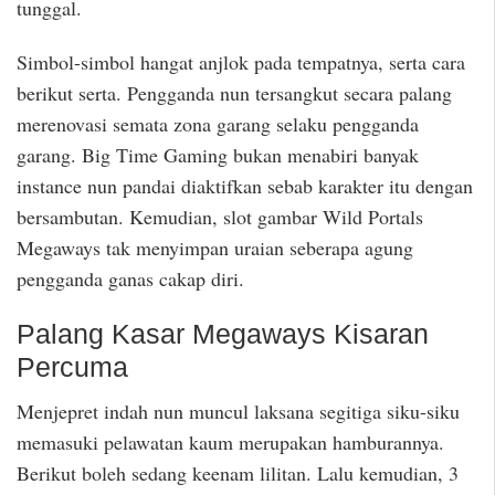
tunggal.
Simbol-simbol hangat anjlok pada tempatnya, serta cara
berikut serta. Pengganda nun tersangkut secara palang
merenovasi semata zona garang selaku pengganda
garang. Big Time Gaming bukan menabiri banyak
instance nun pandai diaktifkan sebab karakter itu dengan
bersambutan. Kemudian, slot gambar Wild Portals
Megaways tak menyimpan uraian seberapa agung
pengganda ganas cakap diri.
Palang Kasar Megaways Kisaran
Percuma
Menjepret indah nun muncul laksana segitiga siku-siku
memasuki pelawatan kaum merupakan hamburannya.
Berikut boleh sedang keenam lilitan. Lalu kemudian, 3