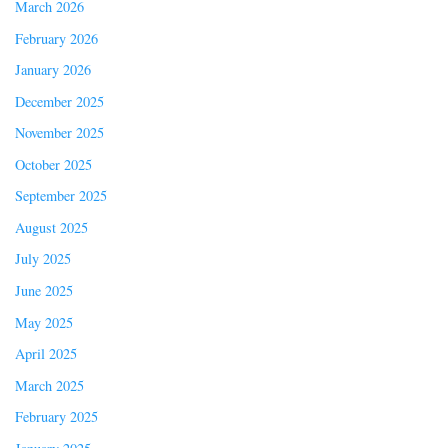
March 2026
February 2026
January 2026
December 2025
November 2025
October 2025
September 2025
August 2025
July 2025
June 2025
May 2025
April 2025
March 2025
February 2025