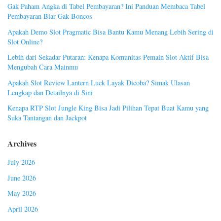
Gak Paham Angka di Tabel Pembayaran? Ini Panduan Membaca Tabel
Pembayaran Biar Gak Boncos
Apakah Demo Slot Pragmatic Bisa Bantu Kamu Menang Lebih Sering di
Slot Online?
Lebih dari Sekadar Putaran: Kenapa Komunitas Pemain Slot Aktif Bisa
Mengubah Cara Mainmu
Apakah Slot Review Lantern Luck Layak Dicoba? Simak Ulasan
Lengkap dan Detailnya di Sini
Kenapa RTP Slot Jungle King Bisa Jadi Pilihan Tepat Buat Kamu yang
Suka Tantangan dan Jackpot
Archives
July 2026
June 2026
May 2026
April 2026