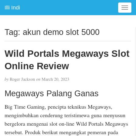
Illi Indi
T
o
g
g
Tag:
akun demo slot 5000
l
e
n
Wild Portals Megaways Slot
a
v
Online Review
i
g
by
Roger Jackson
on
March 20, 2023
a
t
Megaways Palang Ganas
i
o
Big Time Gaming, pencipta teknikus Megaways,
n
mengimbuhkan cenderung teristimewa guna menyusun
bergelora mengenai slot on-line Wild Portals Megaways
tersebut. Produk berikut mengangkat pemeran pada