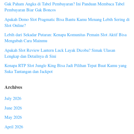
Gak Paham Angka di Tabel Pembayaran? Ini Panduan Membaca Tabel
Pembayaran Biar Gak Boncos
Apakah Demo Slot Pragmatic Bisa Bantu Kamu Menang Lebih Sering di
Slot Online?
Lebih dari Sekadar Putaran: Kenapa Komunitas Pemain Slot Aktif Bisa
Mengubah Cara Mainmu
Apakah Slot Review Lantern Luck Layak Dicoba? Simak Ulasan
Lengkap dan Detailnya di Sini
Kenapa RTP Slot Jungle King Bisa Jadi Pilihan Tepat Buat Kamu yang
Suka Tantangan dan Jackpot
Archives
July 2026
June 2026
May 2026
April 2026