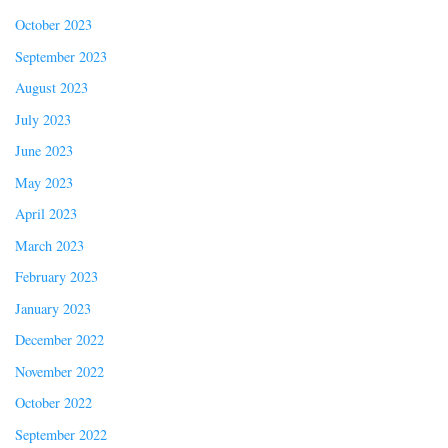
October 2023
September 2023
August 2023
July 2023
June 2023
May 2023
April 2023
March 2023
February 2023
January 2023
December 2022
November 2022
October 2022
September 2022