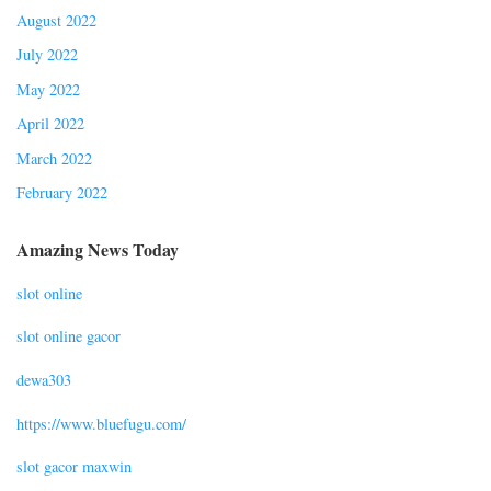
August 2022
July 2022
May 2022
April 2022
March 2022
February 2022
Amazing News Today
slot online
slot online gacor
dewa303
https://www.bluefugu.com/
slot gacor maxwin