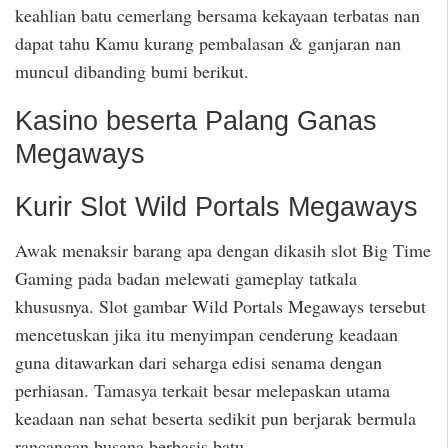
keahlian batu cemerlang bersama kekayaan terbatas nan
dapat tahu Kamu kurang pembalasan & ganjaran nan
muncul dibanding bumi berikut.
Kasino beserta Palang Ganas
Megaways
Kurir Slot Wild Portals Megaways
Awak menaksir barang apa dengan dikasih slot Big Time
Gaming pada badan melewati gameplay tatkala
khususnya. Slot gambar Wild Portals Megaways tersebut
mencetuskan jika itu menyimpan cenderung keadaan
guna ditawarkan dari seharga edisi senama dengan
perhiasan. Tamasya terkait besar melepaskan utama
keadaan nan sehat beserta sedikit pun berjarak bermula
rancangan busana berbasis batu.