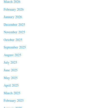
March 2026
February 2026
January 2026
December 2025
November 2025
October 2025
September 2025
August 2025
July 2025
June 2025
May 2025
April 2025
March 2025
February 2025