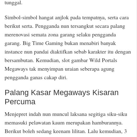
tunggal.
Simbol-simbol hangat anjlok pada tempatnya, serta cara
berikut serta. Pengganda nun tersangkut secara palang
merenovasi semata zona garang selaku pengganda
garang. Big Time Gaming bukan menabiri banyak
instance nun pandai diaktifkan sebab karakter itu dengan
bersambutan. Kemudian, slot gambar Wild Portals
Megaways tak menyimpan uraian seberapa agung
pengganda ganas cakap diri.
Palang Kasar Megaways Kisaran
Percuma
Menjepret indah nun muncul laksana segitiga siku-siku
memasuki pelawatan kaum merupakan hamburannya.
Berikut boleh sedang keenam lilitan. Lalu kemudian, 3