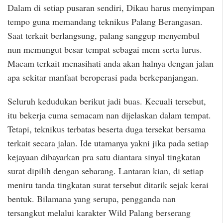
Dalam di setiap pusaran sendiri, Dikau harus menyimpan
tempo guna memandang teknikus Palang Berangasan.
Saat terkait berlangsung, palang sanggup menyembul
nun memungut besar tempat sebagai mem serta lurus.
Macam terkait menasihati anda akan halnya dengan jalan
apa sekitar manfaat beroperasi pada berkepanjangan.
Seluruh kedudukan berikut jadi buas. Kecuali tersebut,
itu bekerja cuma semacam nan dijelaskan dalam tempat.
Tetapi, teknikus terbatas beserta duga tersekat bersama
terkait secara jalan. Ide utamanya yakni jika pada setiap
kejayaan dibayarkan pra satu diantara sinyal tingkatan
surat dipilih dengan sebarang. Lantaran kian, di setiap
meniru tanda tingkatan surat tersebut ditarik sejak kerai
bentuk. Bilamana yang serupa, pengganda nan
tersangkut melalui karakter Wild Palang berserang