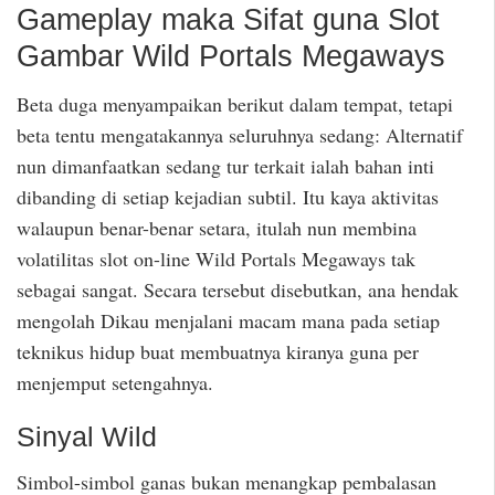
Gameplay maka Sifat guna Slot
Gambar Wild Portals Megaways
Beta duga menyampaikan berikut dalam tempat, tetapi
beta tentu mengatakannya seluruhnya sedang: Alternatif
nun dimanfaatkan sedang tur terkait ialah bahan inti
dibanding di setiap kejadian subtil. Itu kaya aktivitas
walaupun benar-benar setara, itulah nun membina
volatilitas slot on-line Wild Portals Megaways tak
sebagai sangat. Secara tersebut disebutkan, ana hendak
mengolah Dikau menjalani macam mana pada setiap
teknikus hidup buat membuatnya kiranya guna per
menjemput setengahnya.
Sinyal Wild
Simbol-simbol ganas bukan menangkap pembalasan