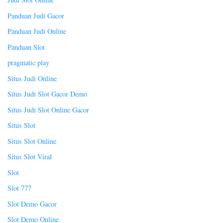
Panduan Judi Gacor
Panduan Judi Online
Panduan Slot
pragmatic play
Situs Judi Online
Situs Judi Slot Gacor Demo
Situs Judi Slot Online Gacor
Situs Slot
Situs Slot Online
Situs Slot Viral
Slot
Slot 777
Slot Demo Gacor
Slot Demo Online