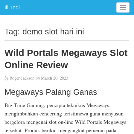
Illi Indi
T
o
g
g
Tag:
demo slot hari ini
l
e
n
Wild Portals Megaways Slot
a
v
Online Review
i
g
by
Roger Jackson
on
March 20, 2023
a
t
Megaways Palang Ganas
i
o
Big Time Gaming, pencipta teknikus Megaways,
n
mengimbuhkan cenderung teristimewa guna menyusun
bergelora mengenai slot on-line Wild Portals Megaways
tersebut. Produk berikut mengangkat pemeran pada