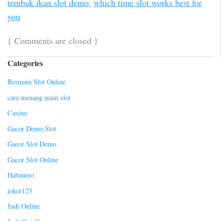
tembak ikan slot demo
,
which time slot works best for
you
{
Comments are closed
}
Categories
Bermain Slot Online
cara menang main slot
Casino
Gacor Demo Slot
Gacor Slot Demo
Gacor Slot Online
Habanero
joker123
Judi Online