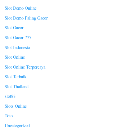
Slot Demo Online
Slot Demo Paling Gacor
Slot Gacor
Slot Gacor 777
Slot Indonesia
Slot Online
Slot Online Terpercaya
Slot Terbaik
Slot Thailand
slot88
Slots Online
Toto
Uncategorized