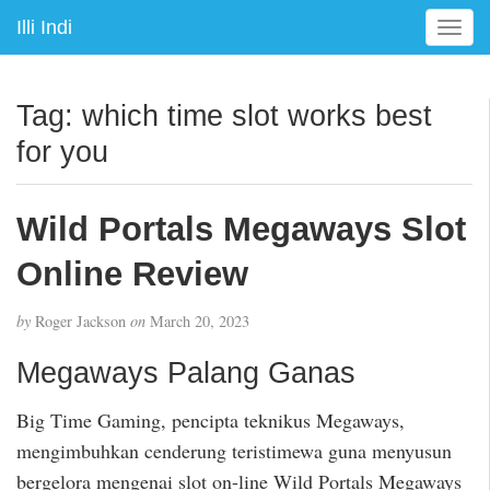
Illi Indi
T
o
g
g
Tag:
which time slot works best
l
for you
e
n
a
Wild Portals Megaways Slot
v
i
Online Review
g
a
t
by
Roger Jackson
on
March 20, 2023
i
Megaways Palang Ganas
o
n
Big Time Gaming, pencipta teknikus Megaways,
mengimbuhkan cenderung teristimewa guna menyusun
bergelora mengenai slot on-line Wild Portals Megaways