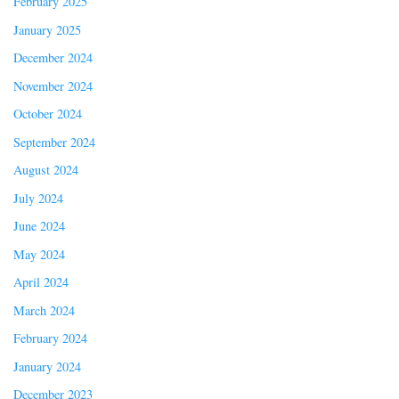
February 2025
January 2025
December 2024
November 2024
October 2024
September 2024
August 2024
July 2024
June 2024
May 2024
April 2024
March 2024
February 2024
January 2024
December 2023