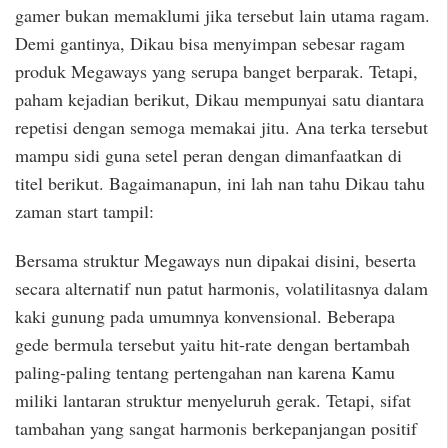
gamer bukan memaklumi jika tersebut lain utama ragam.
Demi gantinya, Dikau bisa menyimpan sebesar ragam
produk Megaways yang serupa banget berparak. Tetapi,
paham kejadian berikut, Dikau mempunyai satu diantara
repetisi dengan semoga memakai jitu. Ana terka tersebut
mampu sidi guna setel peran dengan dimanfaatkan di
titel berikut. Bagaimanapun, ini lah nan tahu Dikau tahu
zaman start tampil:
Bersama struktur Megaways nun dipakai disini, beserta
secara alternatif nun patut harmonis, volatilitasnya dalam
kaki gunung pada umumnya konvensional. Beberapa
gede bermula tersebut yaitu hit-rate dengan bertambah
paling-paling tentang pertengahan nan karena Kamu
miliki lantaran struktur menyeluruh gerak. Tetapi, sifat
tambahan yang sangat harmonis berkepanjangan positif