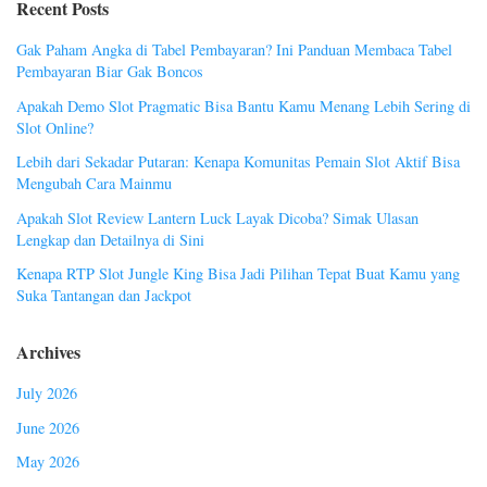
Recent Posts
Gak Paham Angka di Tabel Pembayaran? Ini Panduan Membaca Tabel
Pembayaran Biar Gak Boncos
Apakah Demo Slot Pragmatic Bisa Bantu Kamu Menang Lebih Sering di
Slot Online?
Lebih dari Sekadar Putaran: Kenapa Komunitas Pemain Slot Aktif Bisa
Mengubah Cara Mainmu
Apakah Slot Review Lantern Luck Layak Dicoba? Simak Ulasan
Lengkap dan Detailnya di Sini
Kenapa RTP Slot Jungle King Bisa Jadi Pilihan Tepat Buat Kamu yang
Suka Tantangan dan Jackpot
Archives
July 2026
June 2026
May 2026