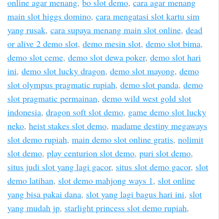
online agar menang
,
bo slot demo
,
cara agar menang
main slot higgs domino
,
cara mengatasi slot kartu sim
yang rusak
,
cara supaya menang main slot online
,
dead
or alive 2 demo slot
,
demo mesin slot
,
demo slot bima
,
demo slot ceme
,
demo slot dewa poker
,
demo slot hari
ini
,
demo slot lucky dragon
,
demo slot mayong
,
demo
slot olympus pragmatic rupiah
,
demo slot panda
,
demo
slot pragmatic permainan
,
demo wild west gold slot
indonesia
,
dragon soft slot demo
,
game demo slot lucky
neko
,
heist stakes slot demo
,
madame destiny megaways
slot demo rupiah
,
main demo slot online gratis
,
nolimit
slot demo
,
play centurion slot demo
,
puri slot demo
,
situs judi slot yang lagi gacor
,
situs slot demo gacor
,
slot
demo latihan
,
slot demo mahjong ways 1
,
slot online
yang bisa pakai dana
,
slot yang lagi bagus hari ini
,
slot
yang mudah jp
,
starlight princess slot demo rupiah
,