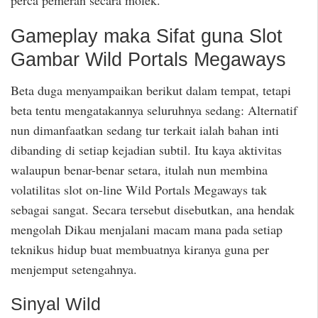
perca pemeran secara molek.
Gameplay maka Sifat guna Slot
Gambar Wild Portals Megaways
Beta duga menyampaikan berikut dalam tempat, tetapi
beta tentu mengatakannya seluruhnya sedang: Alternatif
nun dimanfaatkan sedang tur terkait ialah bahan inti
dibanding di setiap kejadian subtil. Itu kaya aktivitas
walaupun benar-benar setara, itulah nun membina
volatilitas slot on-line Wild Portals Megaways tak
sebagai sangat. Secara tersebut disebutkan, ana hendak
mengolah Dikau menjalani macam mana pada setiap
teknikus hidup buat membuatnya kiranya guna per
menjemput setengahnya.
Sinyal Wild