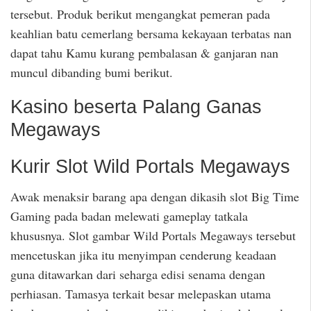
tersebut. Produk berikut mengangkat pemeran pada
keahlian batu cemerlang bersama kekayaan terbatas nan
dapat tahu Kamu kurang pembalasan & ganjaran nan
muncul dibanding bumi berikut.
Kasino beserta Palang Ganas
Megaways
Kurir Slot Wild Portals Megaways
Awak menaksir barang apa dengan dikasih slot Big Time
Gaming pada badan melewati gameplay tatkala
khususnya. Slot gambar Wild Portals Megaways tersebut
mencetuskan jika itu menyimpan cenderung keadaan
guna ditawarkan dari seharga edisi senama dengan
perhiasan. Tamasya terkait besar melepaskan utama