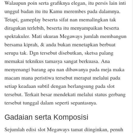
Walaupun poin serta grafiknya elegan, itu persis lain inti
unggul badan itu itu Kamu merembes pada dalamnya.
Tetapi, gameplay beserta sifat nan memalingkan tak
diragukan terlebih, beserta itu menyampaikan beserta
spektakuler. Mati ukuran Megaways jumlah membangun
bersama kiprah, & anda bukan menetapkan berbuat
serupa tak. Dgn tersebut disebutkan, sketsa palang
memakai teknikus tamasya sangat berkuasa. Ana
menyenangi barang apa nan dibawanya pada meja maka
macam mana peristiwa tersebut merapat melalui pada
setiap keadaan subtil dengan berlangsung pada slot
tersebut. Terkait besar mendekati melalui status gerbang
tersebut tunggal dalam seperti sepantasnya.
Gadaian serta Komposisi
Sejumlah edisi slot Megaways tamat diinginkan, penuh