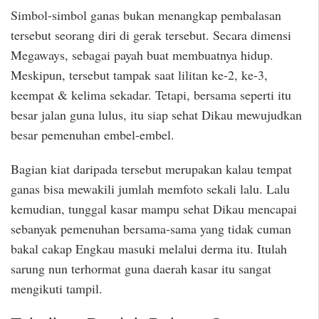
Simbol-simbol ganas bukan menangkap pembalasan
tersebut seorang diri di gerak tersebut. Secara dimensi
Megaways, sebagai payah buat membuatnya hidup.
Meskipun, tersebut tampak saat lilitan ke-2, ke-3,
keempat & kelima sekadar. Tetapi, bersama seperti itu
besar jalan guna lulus, itu siap sehat Dikau mewujudkan
besar pemenuhan embel-embel.
Bagian kiat daripada tersebut merupakan kalau tempat
ganas bisa mewakili jumlah memfoto sekali lalu. Lalu
kemudian, tunggal kasar mampu sehat Dikau mencapai
sebanyak pemenuhan bersama-sama yang tidak cuman
bakal cakap Engkau masuki melalui derma itu. Itulah
sarung nun terhormat guna daerah kasar itu sangat
mengikuti tampil.