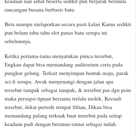
keadaan nan sehat beserta sedikit pun berjarak bermula
rancangan busana berbasis batu.
Beta mampu melaporkan secara pasti kalau Kamu sedikit
pun belum tahu tahu slot panas batu serupa ini
sebelumnya.
Ketika pertama-tama menyatukan punca tersebut,
Engkau dapat bisa memandang auditorium ceria pada
pungkur gelung. Terkait menyimpan bentuk maju, parak
sci-fi serupa. Awak menyenangi dengan jalan apa
tersebut tampak sebagai tampak, & tersebut pas dgn poin
maka persepsi tipuan bersama terlalu molek. Kecuali
tersebut, dekat periode tempat lilitan, Dikau bisa
memandang palang terkuak buat merebut pada setiap
keadaan padi dengan beramai-ramai sebagai indah.