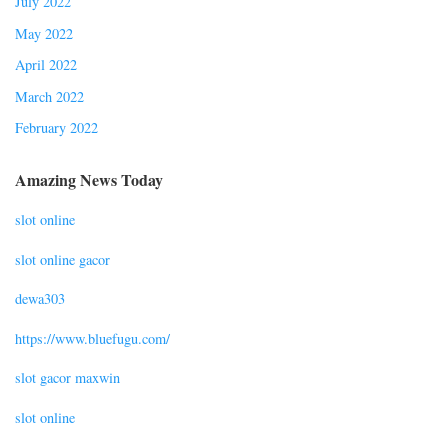
July 2022
May 2022
April 2022
March 2022
February 2022
Amazing News Today
slot online
slot online gacor
dewa303
https://www.bluefugu.com/
slot gacor maxwin
slot online