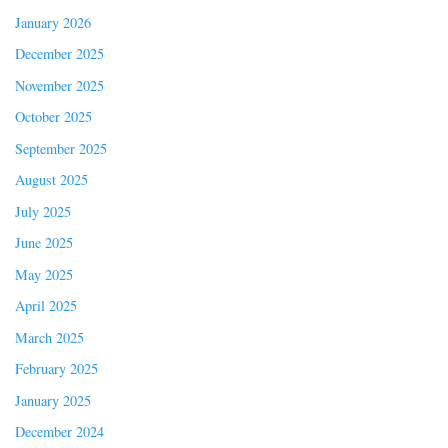
January 2026
December 2025
November 2025
October 2025
September 2025
August 2025
July 2025
June 2025
May 2025
April 2025
March 2025
February 2025
January 2025
December 2024