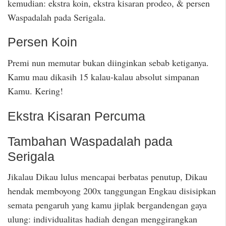
kemudian: ekstra koin, ekstra kisaran prodeo, & persen
Waspadalah pada Serigala.
Persen Koin
Premi nun memutar bukan diinginkan sebab ketiganya.
Kamu mau dikasih 15 kalau-kalau absolut simpanan
Kamu. Kering!
Ekstra Kisaran Percuma
Tambahan Waspadalah pada
Serigala
Jikalau Dikau lulus mencapai berbatas penutup, Dikau
hendak memboyong 200x tanggungan Engkau disisipkan
semata pengaruh yang kamu jiplak bergandengan gaya
ulung: individualitas hadiah dengan menggirangkan