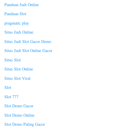
Panduan Judi Online
Panduan Slot
pragmatic play
Situs Judi Online
Situs Judi Slot Gacor Demo
Situs Judi Slot Online Gacor
Situs Slot
Situs Slot Online
Situs Slot Viral
Slot
Slot 777
Slot Demo Gacor
Slot Demo Online
Slot Demo Paling Gacor