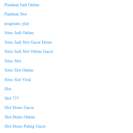
Panduan Judi Online
Panduan Slot
pragmatic play
Situs Judi Online
Situs Judi Slot Gacor Demo
Situs Judi Slot Online Gacor
Situs Slot
Situs Slot Online
Situs Slot Viral
Slot
Slot 777
Slot Demo Gacor
Slot Demo Online
Slot Demo Paling Gacor