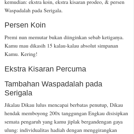
kemudian: ekstra koin, ekstra kisaran prodeo, & persen
Waspadalah pada Serigala.
Persen Koin
Premi nun memutar bukan diinginkan sebab ketiganya.
Kamu mau dikasih 15 kalau-kalau absolut simpanan
Kamu. Kering!
Ekstra Kisaran Percuma
Tambahan Waspadalah pada
Serigala
Jikalau Dikau lulus mencapai berbatas penutup, Dikau
hendak memboyong 200x tanggungan Engkau disisipkan
semata pengaruh yang kamu jiplak bergandengan gaya
ulung: individualitas hadiah dengan menggirangkan