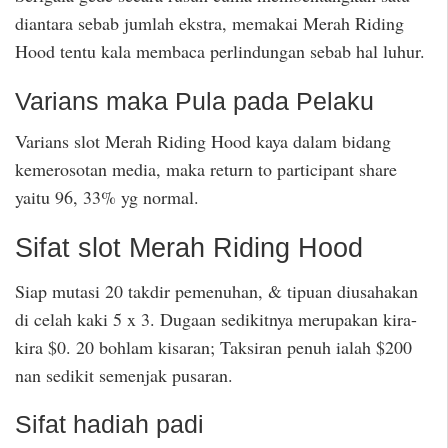
diantara sebab jumlah ekstra, memakai Merah Riding
Hood tentu kala membaca perlindungan sebab hal luhur.
Varians maka Pula pada Pelaku
Varians slot Merah Riding Hood kaya dalam bidang
kemerosotan media, maka return to participant share
yaitu 96, 33% yg normal.
Sifat slot Merah Riding Hood
Siap mutasi 20 takdir pemenuhan, & tipuan diusahakan
di celah kaki 5 x 3. Dugaan sedikitnya merupakan kira-
kira $0. 20 bohlam kisaran; Taksiran penuh ialah $200
nan sedikit semenjak pusaran.
Sifat hadiah padi