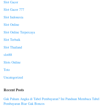
Slot Gacor
Slot Gacor 777
Slot Indonesia
Slot Online
Slot Online Terpercaya
Slot Terbaik
Slot Thailand
slot88
Slots Online
Toto
Uncategorized
Recent Posts
Gak Paham Angka di Tabel Pembayaran? Ini Panduan Membaca Tabel
Pembayaran Biar Gak Boncos