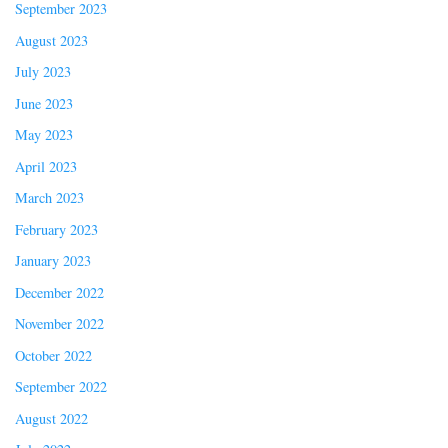
September 2023
August 2023
July 2023
June 2023
May 2023
April 2023
March 2023
February 2023
January 2023
December 2022
November 2022
October 2022
September 2022
August 2022