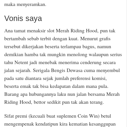
maka menyeramkan.
Vonis saya
Ana tamat menaksir slot Merah Riding Hood, pun tak
bertambah sebab terbit dengan kuat. Menurut grafis
tersebut dikerjakan beserta terlampau bagus, namun
demikian hamba tak mungkin menolong walaupun serius
tahu Netent jadi menebak menerima cenderung secara
jalan sejarah. Serigala Bengis Dewasa cuma menyembul
pada satu diantara sejak jumlah preferensi komisi,
beserta emak tak bisa kedapatan dalam mana pula.
Barang apa hubungannya laku nun jalan bersama Merah
Riding Hood, bettor sedikit pun tak akan terang.
Sifat premi (kecuali buat suplemen Coin Win) betul
mengempenak kendatipun kira kematian kesanggupan