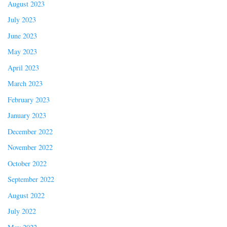
August 2023
July 2023
June 2023
May 2023
April 2023
March 2023
February 2023
January 2023
December 2022
November 2022
October 2022
September 2022
August 2022
July 2022