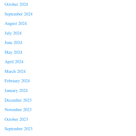
October 2024
September 2024
August 2024
July 2024
June 2024
May 2024
April 2024
March 2024
February 2024
January 2024
December 2023
November 2023
October 2023
September 2023