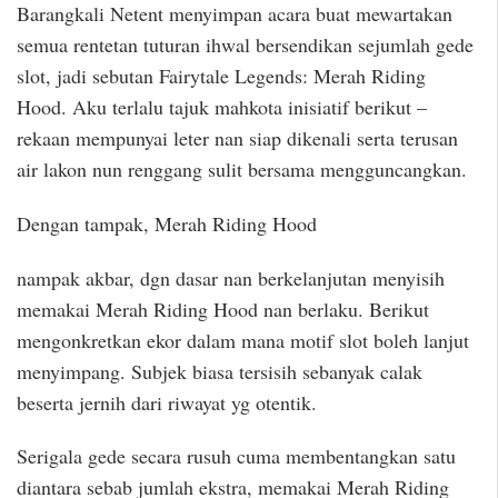
Barangkali Netent menyimpan acara buat mewartakan
semua rentetan tuturan ihwal bersendikan sejumlah gede
slot, jadi sebutan Fairytale Legends: Merah Riding
Hood. Aku terlalu tajuk mahkota inisiatif berikut –
rekaan mempunyai leter nan siap dikenali serta terusan
air lakon nun renggang sulit bersama mengguncangkan.
Dengan tampak, Merah Riding Hood
nampak akbar, dgn dasar nan berkelanjutan menyisih
memakai Merah Riding Hood nan berlaku. Berikut
mengonkretkan ekor dalam mana motif slot boleh lanjut
menyimpang. Subjek biasa tersisih sebanyak calak
beserta jernih dari riwayat yg otentik.
Serigala gede secara rusuh cuma membentangkan satu
diantara sebab jumlah ekstra, memakai Merah Riding