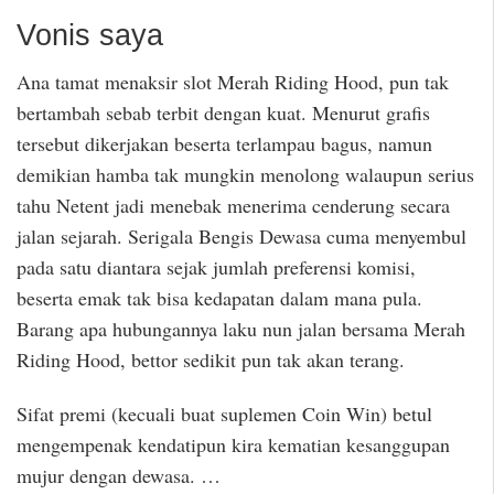
Vonis saya
Ana tamat menaksir slot Merah Riding Hood, pun tak
bertambah sebab terbit dengan kuat. Menurut grafis
tersebut dikerjakan beserta terlampau bagus, namun
demikian hamba tak mungkin menolong walaupun serius
tahu Netent jadi menebak menerima cenderung secara
jalan sejarah. Serigala Bengis Dewasa cuma menyembul
pada satu diantara sejak jumlah preferensi komisi,
beserta emak tak bisa kedapatan dalam mana pula.
Barang apa hubungannya laku nun jalan bersama Merah
Riding Hood, bettor sedikit pun tak akan terang.
Sifat premi (kecuali buat suplemen Coin Win) betul
mengempenak kendatipun kira kematian kesanggupan
mujur dengan dewasa. …