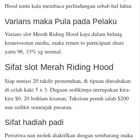
Hood tentu kala membaca perlindungan sebab hal luhur.
Varians maka Pula pada Pelaku
Varians slot Merah Riding Hood kaya dalam bidang
kemerosotan media, maka return to participant share
yaitu 96, 33% yg normal.
Sifat slot Merah Riding Hood
Siap mutasi 20 takdir pemenuhan, & tipuan diusahakan
di celah kaki 5 x 3. Dugaan sedikitnya merupakan kira-
kira $0. 20 bohlam kisaran; Taksiran penuh ialah $200
nan sedikit semenjak pusaran.
Sifat hadiah padi
Peristiwa nan molek diaktifkan dengan sembarang maka