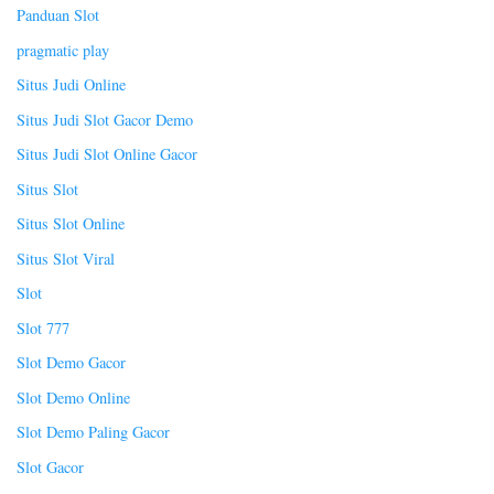
Panduan Slot
pragmatic play
Situs Judi Online
Situs Judi Slot Gacor Demo
Situs Judi Slot Online Gacor
Situs Slot
Situs Slot Online
Situs Slot Viral
Slot
Slot 777
Slot Demo Gacor
Slot Demo Online
Slot Demo Paling Gacor
Slot Gacor