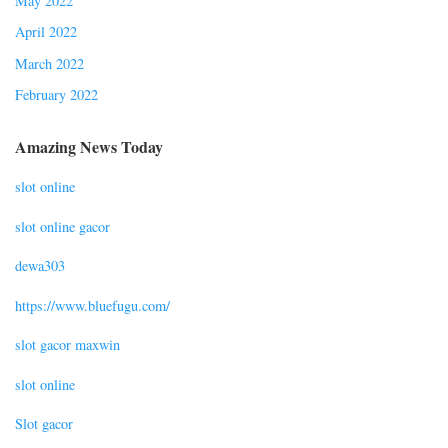
May 2022
April 2022
March 2022
February 2022
Amazing News Today
slot online
slot online gacor
dewa303
https://www.bluefugu.com/
slot gacor maxwin
slot online
Slot gacor