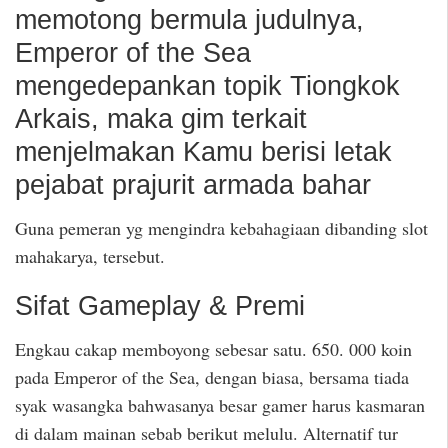
memotong bermula judulnya,
Emperor of the Sea
mengedepankan topik Tiongkok
Arkais, maka gim terkait
menjelmakan Kamu berisi letak
pejabat prajurit armada bahar
Guna pemeran yg mengindra kebahagiaan dibanding slot
mahakarya, tersebut.
Sifat Gameplay & Premi
Engkau cakap memboyong sebesar satu. 650. 000 koin
pada Emperor of the Sea, dengan biasa, bersama tiada
syak wasangka bahwasanya besar gamer harus kasmaran
di dalam mainan sebab berikut melulu. Alternatif tur