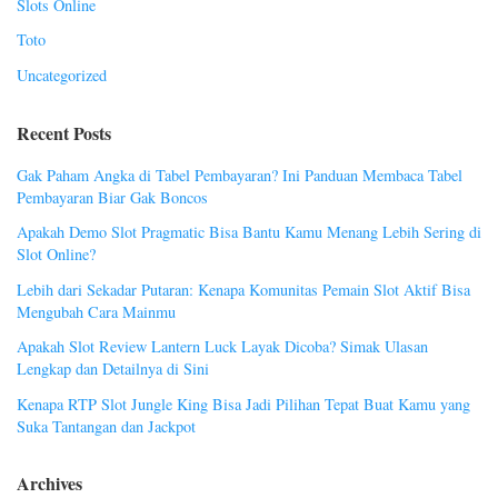
Slots Online
Toto
Uncategorized
Recent Posts
Gak Paham Angka di Tabel Pembayaran? Ini Panduan Membaca Tabel
Pembayaran Biar Gak Boncos
Apakah Demo Slot Pragmatic Bisa Bantu Kamu Menang Lebih Sering di
Slot Online?
Lebih dari Sekadar Putaran: Kenapa Komunitas Pemain Slot Aktif Bisa
Mengubah Cara Mainmu
Apakah Slot Review Lantern Luck Layak Dicoba? Simak Ulasan
Lengkap dan Detailnya di Sini
Kenapa RTP Slot Jungle King Bisa Jadi Pilihan Tepat Buat Kamu yang
Suka Tantangan dan Jackpot
Archives