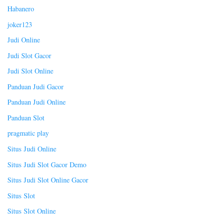
Habanero
joker123
Judi Online
Judi Slot Gacor
Judi Slot Online
Panduan Judi Gacor
Panduan Judi Online
Panduan Slot
pragmatic play
Situs Judi Online
Situs Judi Slot Gacor Demo
Situs Judi Slot Online Gacor
Situs Slot
Situs Slot Online