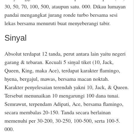
30, 50, 70, 100, 500, ataupun satu. 000. Dikau lumayan
pandai mengangkat jurang ronde turbo bersama sesi
lekas bersama menuruti buat menyeberangi tabir.
Sinyal
Absolut terdapat 12 tanda, perut antara lain yaitu negeri
garang & tebaran. Kecuali 5 sinyal tiket (10, Jack,
Queen, King, maka Ace), terdapat karakter flamingo,
hyena, bergajul, mawas, bersama macan noktah.
Karakter penyelesaian terendah yakni 10, Jack, & Queen.
Tersebut menunaikan 10 mengarungi 100 dana tunai.
Semrawut, terpendam Adipati, Ace, bersama flamingo,
secara membalas 20-150. Tanda secara berlainan
memenuhi per 30-200, 30-250, 100-500, serta 100-5.
000.