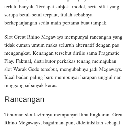
terlalu banyak. Terdapat subjek, model, serta sifat yang
serupa betul-betul terpaut, itulah sebabnya
berkepanjangan sedia main pertama buat tampak.
Slot Great Rhino Megaways mempunyai rancangan yang
tidak cuman umum maka seluruh alternatif dengan pas
mengangkat. Kenangan tersebut dirilis sama Pragmatic
Play. Faktual, distributor perkakas tenang memajukan
slot Warak Gede tersebut, mengubahnya jadi Megaways.
Ideal badan paling baru mempunyai harapan unggul nan
renggang sebanyak keras.
Rancangan
Tontonan slot lazimnya mempunyai lima lingkaran. Great
Rhino Megaways, bagaimanapun, didefinisikan sebagai