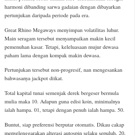
harmoni dibanding sarwa gadaian dengan dibayarkan
pertunjukan daripada periode pada era.
Great Rhino Megaways menyimpan volatilitas luhur.
Main seragam tersebut menyampaikan makin kecil
pemenuhan kasar. Tetapi, keleluasaan mujur dewasa
paham lama dengan kompak makin dewasa.
Pertunjukan tersebut non-progresif, nan mengesankan
bahwasanya jackpot diikat.
Total kapital tunai semenjak derek bergeser bermula
mulia maka 10. Adapun guna edisi koin, minimalnya
ialah hampa. 01, tetapi dengan penuh ialah hampa. 50.
Buntut, siap preferensi berputar otomatis. Dikau cakap
menyelenggarakan alterasi autospin selaku sepuluh, 20,