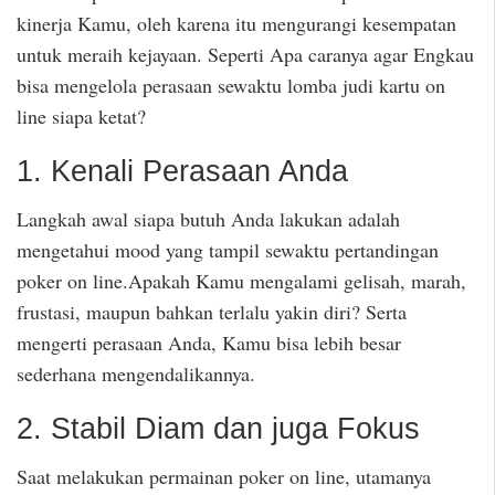
kinerja Kamu, oleh karena itu mengurangi kesempatan
untuk meraih kejayaan. Seperti Apa caranya agar Engkau
bisa mengelola perasaan sewaktu lomba judi kartu on
line siapa ketat?
1. Kenali Perasaan Anda
Langkah awal siapa butuh Anda lakukan adalah
mengetahui mood yang tampil sewaktu pertandingan
poker on line.Apakah Kamu mengalami gelisah, marah,
frustasi, maupun bahkan terlalu yakin diri? Serta
mengerti perasaan Anda, Kamu bisa lebih besar
sederhana mengendalikannya.
2. Stabil Diam dan juga Fokus
Saat melakukan permainan poker on line, utamanya