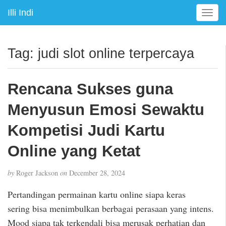
Illi Indi
T
o
g
g
Tag:
judi slot online terpercaya
l
e
n
Rencana Sukses guna
a
v
Menyusun Emosi Sewaktu
i
g
Kompetisi Judi Kartu
a
Online yang Ketat
t
i
o
by
Roger Jackson
on
December 28, 2024
n
Pertandingan permainan kartu online siapa keras
sering bisa menimbulkan berbagai perasaan yang intens.
Mood siapa tak terkendali bisa merusak perhatian dan