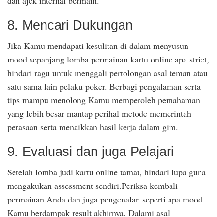
dan ajek internal bermain.
8. Mencari Dukungan
Jika Kamu mendapati kesulitan di dalam menyusun
mood sepanjang lomba permainan kartu online apa strict,
hindari ragu untuk menggali pertolongan asal teman atau
satu sama lain pelaku poker. Berbagi pengalaman serta
tips mampu menolong Kamu memperoleh pemahaman
yang lebih besar mantap perihal metode memerintah
perasaan serta menaikkan hasil kerja dalam gim.
9. Evaluasi dan juga Pelajari
Setelah lomba judi kartu online tamat, hindari lupa guna
mengakukan assessment sendiri.Periksa kembali
permainan Anda dan juga pengenalan seperti apa mood
Kamu berdampak result akhirnya. Dalami asal