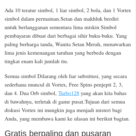
Ada 10 teratur simbol, 1 liar simbol, 2 bola, dan 1 Vortex
simbol dalam permainan.Setan dan makhluk berdiri
untuk berlangganan sementara lima miskin Simbol
pembayaran dibuat dari berbagai sihir buku-buku. Yang
paling berharga tanda, Wanita Setan Merah, menawarkan
lima jenis kemenangan taruhan yang berbeda dengan
tingkat enam kali jumlah itu.
Semua simbol Dilarang oleh liar substitusi, yang secara
sederhana muncul di Vortex, Free Spins penjepit 2, 3,
dan 4. Dua Orb simbol,
Turbo128
yang akan kita bahas
di bawahnya, terletak di game pusat.Tujuan dari semua
diskusi Vortex ini mungkin juga menjadi misteri bagi
Anda, yang membawa kami ke ulasan ini berikut bagian.
Gratis berpaling dan pusaran