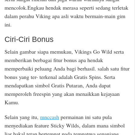
mencolok.Engkau hendak merasa seperti sedang terletak
dalam perahu Viking apa asli waktu bermain-main gim
ini.
Ciri-Ciri Bonus
Selain gambar siapa memukau, Vikings Go Wild serta
memberikan berbagai fitur bonus apa hendak
memperbaiki peluang Anda bagi berhasil. salah satu fitur
bonus yang ter- terkenal adalah Gratis Spins. Serta
mendapatkan simbol Gratis Putaran, Anda dapat
memperoleh freespin yang akan menaikkan kejayaan
Kamu.
Selain yang itu,
mnccash
permainan ini satu pula
menyediakan feature Sticky Wilds, dalam mana simbol
liar bakal tetap bertempat pada tempatnya sepanjang