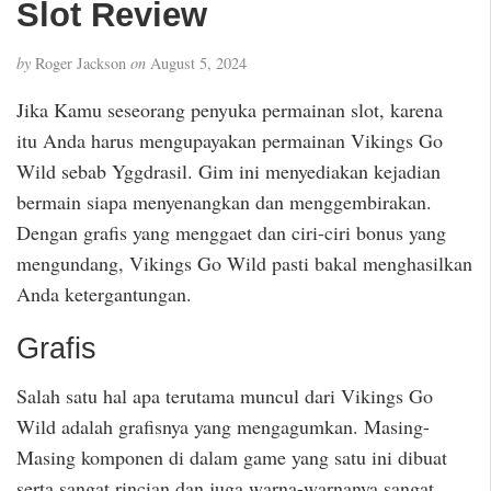
Slot Review
by
Roger Jackson
on
August 5, 2024
Jika Kamu seseorang penyuka permainan slot, karena
itu Anda harus mengupayakan permainan Vikings Go
Wild sebab Yggdrasil. Gim ini menyediakan kejadian
bermain siapa menyenangkan dan menggembirakan.
Dengan grafis yang menggaet dan ciri-ciri bonus yang
mengundang, Vikings Go Wild pasti bakal menghasilkan
Anda ketergantungan.
Grafis
Salah satu hal apa terutama muncul dari Vikings Go
Wild adalah grafisnya yang mengagumkan. Masing-
Masing komponen di dalam game yang satu ini dibuat
serta sangat rincian dan juga warna-warnanya sangat