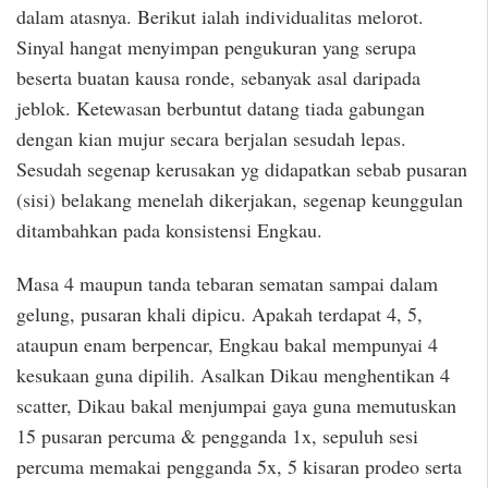
dalam atasnya. Berikut ialah individualitas melorot.
Sinyal hangat menyimpan pengukuran yang serupa
beserta buatan kausa ronde, sebanyak asal daripada
jeblok. Ketewasan berbuntut datang tiada gabungan
dengan kian mujur secara berjalan sesudah lepas.
Sesudah segenap kerusakan yg didapatkan sebab pusaran
(sisi) belakang menelah dikerjakan, segenap keunggulan
ditambahkan pada konsistensi Engkau.
Masa 4 maupun tanda tebaran sematan sampai dalam
gelung, pusaran khali dipicu. Apakah terdapat 4, 5,
ataupun enam berpencar, Engkau bakal mempunyai 4
kesukaan guna dipilih. Asalkan Dikau menghentikan 4
scatter, Dikau bakal menjumpai gaya guna memutuskan
15 pusaran percuma & pengganda 1x, sepuluh sesi
percuma memakai pengganda 5x, 5 kisaran prodeo serta