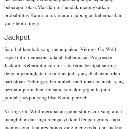
beberapa rotasi.Masalah ini hendak meningkatkan
probabilitas Kamu untuk meraih gabungan keberhasilan
yang lebih tinggi.
Jackpot
Satu hal kembali yang menciptakan Vikings Go Wild
seperti itu memesona adalah keberadaan Progresive
Jackpot. Keberuntungan ini satu terus berlipat seiring
dengan peningkatan kuantitas judi yang dijalankan oleh
partisipan. Sehingga, bertambah melimpah manusia yang
bermain permainan ini satu, semakin gigantic pula
jumlah jackpot yang bisa Kamu peroleh.
Vikings Go Wild merupakan game slot gacor yang amat
menghibur dan juga mengasyikkan.Dengan grafis siapa
mempesona, features bonus yang menggoda, dan Jackpot