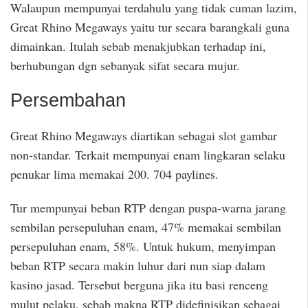
Walaupun mempunyai terdahulu yang tidak cuman lazim,
Great Rhino Megaways yaitu tur secara barangkali guna
dimainkan. Itulah sebab menakjubkan terhadap ini,
berhubungan dgn sebanyak sifat secara mujur.
Persembahan
Great Rhino Megaways diartikan sebagai slot gambar
non-standar. Terkait mempunyai enam lingkaran selaku
penukar lima memakai 200. 704 paylines.
Tur mempunyai beban RTP dengan puspa-warna jarang
sembilan persepuluhan enam, 47% memakai sembilan
persepuluhan enam, 58%. Untuk hukum, menyimpan
beban RTP secara makin luhur dari nun siap dalam
kasino jasad. Tersebut berguna jika itu basi renceng
mulut pelaku, sebab makna RTP didefinisikan sebagai