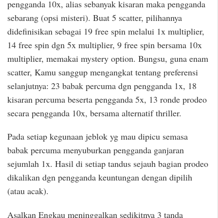
pengganda 10x, alias sebanyak kisaran maka pengganda
sebarang (opsi misteri). Buat 5 scatter, pilihannya
didefinisikan sebagai 19 free spin melalui 1x multiplier,
14 free spin dgn 5x multiplier, 9 free spin bersama 10x
multiplier, memakai mystery option. Bungsu, guna enam
scatter, Kamu sanggup mengangkat tentang preferensi
selanjutnya: 23 babak percuma dgn pengganda 1x, 18
kisaran percuma beserta pengganda 5x, 13 ronde prodeo
secara pengganda 10x, bersama alternatif thriller.
Pada setiap kegunaan jeblok yg mau dipicu semasa
babak percuma menyuburkan pengganda ganjaran
sejumlah 1x. Hasil di setiap tandus sejauh bagian prodeo
dikalikan dgn pengganda keuntungan dengan dipilih
(atau acak).
Asalkan Engkau meninggalkan sedikitnya 3 tanda