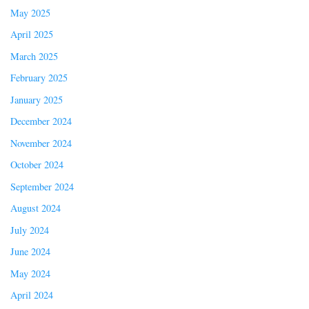
May 2025
April 2025
March 2025
February 2025
January 2025
December 2024
November 2024
October 2024
September 2024
August 2024
July 2024
June 2024
May 2024
April 2024