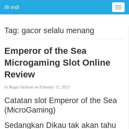
Illi Indi
T
o
g
g
Tag:
gacor selalu menang
l
e
n
Emperor of the Sea
a
v
Microgaming Slot Online
i
g
Review
a
t
by
Roger Jackson
on
February 12, 2023
i
o
Catatan slot Emperor of the Sea
n
(MicroGaming)
Sedangkan Dikau tak akan tahu