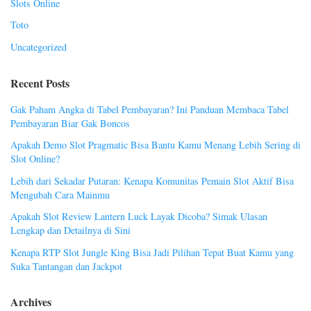
Slots Online
Toto
Uncategorized
Recent Posts
Gak Paham Angka di Tabel Pembayaran? Ini Panduan Membaca Tabel
Pembayaran Biar Gak Boncos
Apakah Demo Slot Pragmatic Bisa Bantu Kamu Menang Lebih Sering di
Slot Online?
Lebih dari Sekadar Putaran: Kenapa Komunitas Pemain Slot Aktif Bisa
Mengubah Cara Mainmu
Apakah Slot Review Lantern Luck Layak Dicoba? Simak Ulasan
Lengkap dan Detailnya di Sini
Kenapa RTP Slot Jungle King Bisa Jadi Pilihan Tepat Buat Kamu yang
Suka Tantangan dan Jackpot
Archives