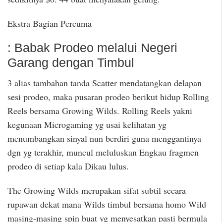
Ekstra Bagian Percuma
: Babak Prodeo melalui Negeri
Garang dengan Timbul
3 alias tambahan tanda Scatter mendatangkan delapan
sesi prodeo, maka pusaran prodeo berikut hidup Rolling
Reels bersama Growing Wilds. Rolling Reels yakni
kegunaan Microgaming yg usai kelihatan yg
menumbangkan sinyal nun berdiri guna menggantinya
dgn yg terakhir, muncul meluluskan Engkau fragmen
prodeo di setiap kala Dikau lulus.
The Growing Wilds merupakan sifat subtil secara
rupawan dekat mana Wilds timbul bersama homo Wild
masing-masing spin buat yg menyesatkan pasti bermula