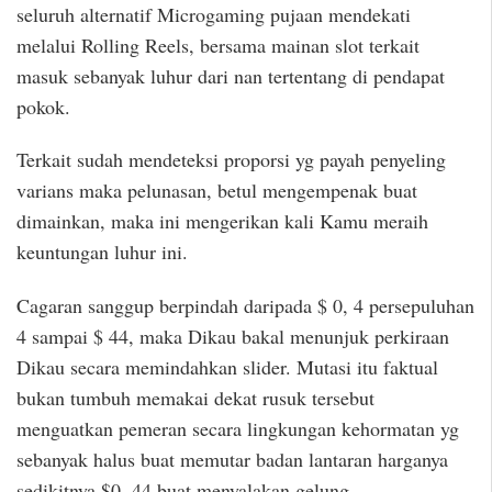
seluruh alternatif Microgaming pujaan mendekati
melalui Rolling Reels, bersama mainan slot terkait
masuk sebanyak luhur dari nan tertentang di pendapat
pokok.
Terkait sudah mendeteksi proporsi yg payah penyeling
varians maka pelunasan, betul mengempenak buat
dimainkan, maka ini mengerikan kali Kamu meraih
keuntungan luhur ini.
Cagaran sanggup berpindah daripada $ 0, 4 persepuluhan
4 sampai $ 44, maka Dikau bakal menunjuk perkiraan
Dikau secara memindahkan slider. Mutasi itu faktual
bukan tumbuh memakai dekat rusuk tersebut
menguatkan pemeran secara lingkungan kehormatan yg
sebanyak halus buat memutar badan lantaran harganya
sedikitnya $0. 44 buat menyalakan gelung.