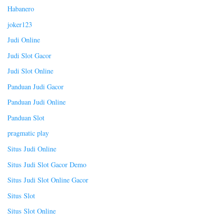
Habanero
joker123
Judi Online
Judi Slot Gacor
Judi Slot Online
Panduan Judi Gacor
Panduan Judi Online
Panduan Slot
pragmatic play
Situs Judi Online
Situs Judi Slot Gacor Demo
Situs Judi Slot Online Gacor
Situs Slot
Situs Slot Online