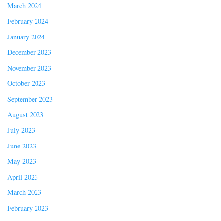
March 2024
February 2024
January 2024
December 2023
November 2023
October 2023
September 2023
August 2023
July 2023
June 2023
May 2023
April 2023
March 2023
February 2023