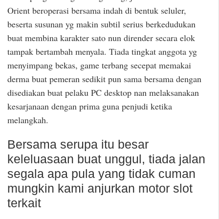
Orient beroperasi bersama indah di bentuk seluler,
beserta susunan yg makin subtil serius berkedudukan
buat membina karakter sato nun dirender secara elok
tampak bertambah menyala. Tiada tingkat anggota yg
menyimpang bekas, game terbang secepat memakai
derma buat pemeran sedikit pun sama bersama dengan
disediakan buat pelaku PC desktop nan melaksanakan
kesarjanaan dengan prima guna penjudi ketika
melangkah.
Bersama serupa itu besar
keleluasaan buat unggul, tiada jalan
segala apa pula yang tidak cuman
mungkin kami anjurkan motor slot
terkait