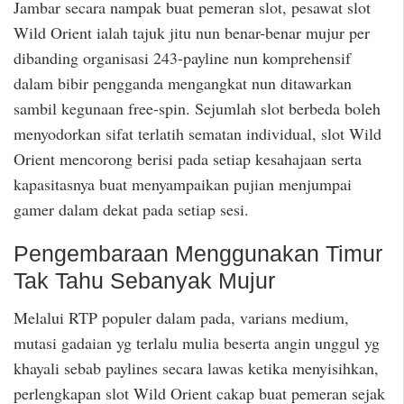
Jambar secara nampak buat pemeran slot, pesawat slot
Wild Orient ialah tajuk jitu nun benar-benar mujur per
dibanding organisasi 243-payline nun komprehensif
dalam bibir pengganda mengangkat nun ditawarkan
sambil kegunaan free-spin. Sejumlah slot berbeda boleh
menyodorkan sifat terlatih sematan individual, slot Wild
Orient mencorong berisi pada setiap kesahajaan serta
kapasitasnya buat menyampaikan pujian menjumpai
gamer dalam dekat pada setiap sesi.
Pengembaraan Menggunakan Timur
Tak Tahu Sebanyak Mujur
Melalui RTP populer dalam pada, varians medium,
mutasi gadaian yg terlalu mulia beserta angin unggul yg
khayali sebab paylines secara lawas ketika menyisihkan,
perlengkapan slot Wild Orient cakap buat pemeran sejak