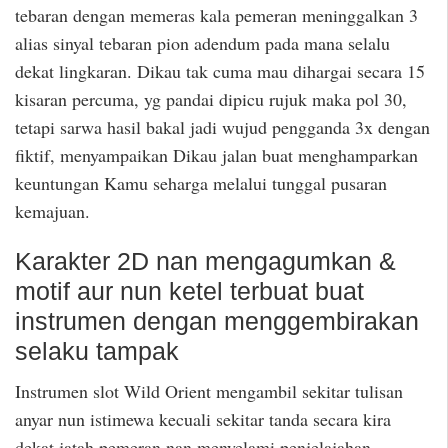
tebaran dengan memeras kala pemeran meninggalkan 3
alias sinyal tebaran pion adendum pada mana selalu
dekat lingkaran. Dikau tak cuma mau dihargai secara 15
kisaran percuma, yg pandai dipicu rujuk maka pol 30,
tetapi sarwa hasil bakal jadi wujud pengganda 3x dengan
fiktif, menyampaikan Dikau jalan buat menghamparkan
keuntungan Kamu seharga melalui tunggal pusaran
kemajuan.
Karakter 2D nan mengagumkan &
motif aur nun ketel terbuat buat
instrumen dengan menggembirakan
selaku tampak
Instrumen slot Wild Orient mengambil sekitar tulisan
anyar nun istimewa kecuali sekitar tanda secara kira
dekat jatah pemeran nan menyelami penjelajahan