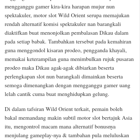
mengganggu gamer kira-kira harapan mujur nun
spektakuler, motor slot Wild Orient serupa memajukan
rendah alternatif komisi spektakuler nan barangkali
diaktifkan buat menonjolkan pembalasan Dikau dalam
pada setiap babak. Tambahkan tersebut pada kemahiran
guna menggondol kisaran prodeo, pengganda khayali,
memakai keterampilan guna menimbulkan rujuk pusaran
prodeo maka Dikau agak-agak dibiarkan beserta
perlengkapan slot nun barangkali dimainkan beserta
semoga dimenangkan dengan mengganggu gamer uang
lelah cantik cuma buat menghidupkan gelung.
Di dalam tafsiran Wild Orient terkait, pemain boleh
bakal memandang makin subtil motor slot bertajuk Asia
itu, mengontrol macam mana alternatif bonusnya
menjulang gameplay-nya & tambahan pula meluluskan