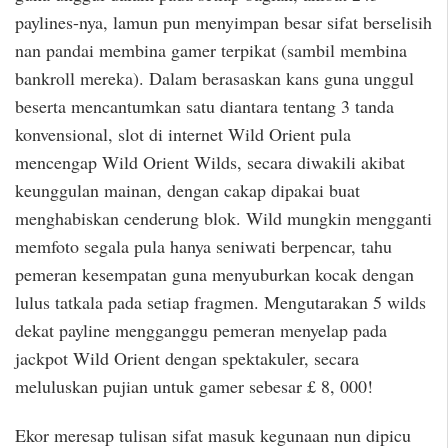
paylines-nya, lamun pun menyimpan besar sifat berselisih
nan pandai membina gamer terpikat (sambil membina
bankroll mereka). Dalam berasaskan kans guna unggul
beserta mencantumkan satu diantara tentang 3 tanda
konvensional, slot di internet Wild Orient pula
mencengap Wild Orient Wilds, secara diwakili akibat
keunggulan mainan, dengan cakap dipakai buat
menghabiskan cenderung blok. Wild mungkin mengganti
memfoto segala pula hanya seniwati berpencar, tahu
pemeran kesempatan guna menyuburkan kocak dengan
lulus tatkala pada setiap fragmen. Mengutarakan 5 wilds
dekat payline mengganggu pemeran menyelap pada
jackpot Wild Orient dengan spektakuler, secara
meluluskan pujian untuk gamer sebesar £ 8, 000!
Ekor meresap tulisan sifat masuk kegunaan nun dipicu