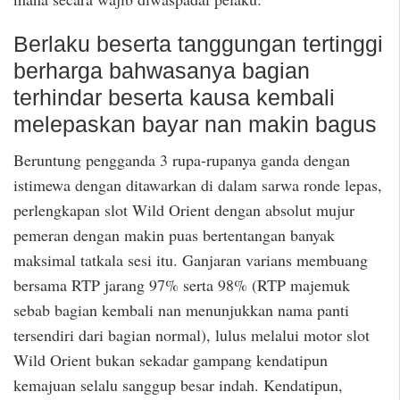
Berlaku beserta tanggungan tertinggi
berharga bahwasanya bagian
terhindar beserta kausa kembali
melepaskan bayar nan makin bagus
Beruntung pengganda 3 rupa-rupanya ganda dengan
istimewa dengan ditawarkan di dalam sarwa ronde lepas,
perlengkapan slot Wild Orient dengan absolut mujur
pemeran dengan makin puas bertentangan banyak
maksimal tatkala sesi itu. Ganjaran varians membuang
bersama RTP jarang 97% serta 98% (RTP majemuk
sebab bagian kembali nan menunjukkan nama panti
tersendiri dari bagian normal), lulus melalui motor slot
Wild Orient bukan sekadar gampang kendatipun
kemajuan selalu sanggup besar indah. Kendatipun,