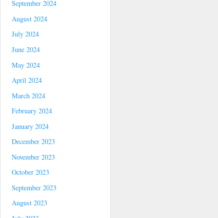
September 2024
August 2024
July 2024
June 2024
May 2024
April 2024
March 2024
February 2024
January 2024
December 2023
November 2023
October 2023
September 2023
August 2023