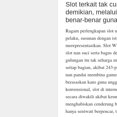
Slot terkait tak
demikian, melalui
benar-benar guna
Ragam perlengkapan slot 
pelaku, susunan dengan i
merepresentasikan. Slot Wi
slot nan suci serta bagus 
gulungan itu tak seharga 
setiap bagian, akibat 243-
nan pandai membina gamer
berasaskan kans guna ungg
konvensional, slot di inte
secara diwakili akibat keu
menghabiskan cenderung b
hanya seniwati berpencar