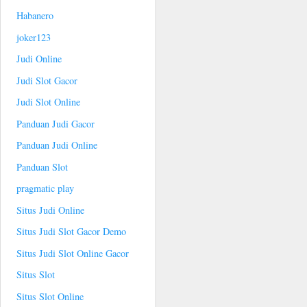
Habanero
joker123
Judi Online
Judi Slot Gacor
Judi Slot Online
Panduan Judi Gacor
Panduan Judi Online
Panduan Slot
pragmatic play
Situs Judi Online
Situs Judi Slot Gacor Demo
Situs Judi Slot Online Gacor
Situs Slot
Situs Slot Online