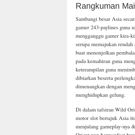
Rangkuman Main
Sambangi besar Asia secara
gamer 243-paylines guna un
mengganggu gamer kira-kir
serupa memajukan rendah al
buat menonjolkan pembala
pada kemahiran guna meng
keterampilan guna menimb
dibiarkan beserta perlengk
dimenangkan dengan mengg
menghidupkan gelung.
Di dalam tafsiran Wild Or
motor slot bertajuk Asia i
menjulang gameplay-nya &
Orient nun bermanfaat bua