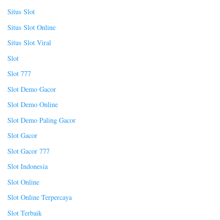
Situs Slot
Situs Slot Online
Situs Slot Viral
Slot
Slot 777
Slot Demo Gacor
Slot Demo Online
Slot Demo Paling Gacor
Slot Gacor
Slot Gacor 777
Slot Indonesia
Slot Online
Slot Online Terpercaya
Slot Terbaik