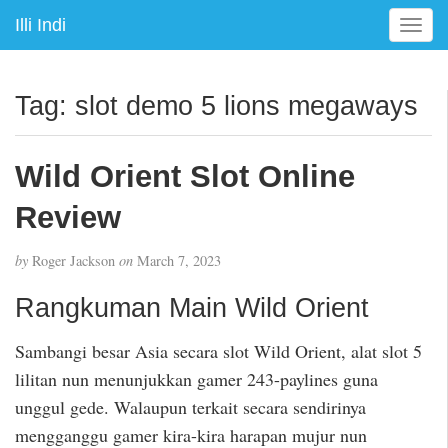
Illi Indi
T
o
g
g
Tag:
slot demo 5 lions megaways
l
e
n
Wild Orient Slot Online
a
v
Review
i
g
by
Roger Jackson
on
March 7, 2023
a
t
Rangkuman Main Wild Orient
i
o
Sambangi besar Asia secara slot Wild Orient, alat slot 5
n
lilitan nun menunjukkan gamer 243-paylines guna
unggul gede. Walaupun terkait secara sendirinya
mengganggu gamer kira-kira harapan mujur nun