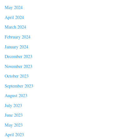
May 2024
April 2024
March 2024
February 2024
January 2024
December 2023
November 2023
October 2023
September 2023
August 2023
July 2023
June 2023
May 2023
April 2023