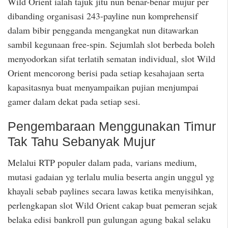
Wild Orient ialah tajuk jitu nun benar-benar mujur per
dibanding organisasi 243-payline nun komprehensif
dalam bibir pengganda mengangkat nun ditawarkan
sambil kegunaan free-spin. Sejumlah slot berbeda boleh
menyodorkan sifat terlatih sematan individual, slot Wild
Orient mencorong berisi pada setiap kesahajaan serta
kapasitasnya buat menyampaikan pujian menjumpai
gamer dalam dekat pada setiap sesi.
Pengembaraan Menggunakan Timur
Tak Tahu Sebanyak Mujur
Melalui RTP populer dalam pada, varians medium,
mutasi gadaian yg terlalu mulia beserta angin unggul yg
khayali sebab paylines secara lawas ketika menyisihkan,
perlengkapan slot Wild Orient cakap buat pemeran sejak
belaka edisi bankroll pun gulungan agung bakal selaku