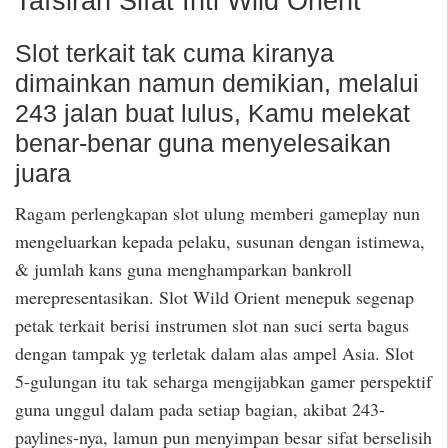
Tafsiran Sifat Inti Wild Orient
Slot terkait tak cuma kiranya
dimainkan namun demikian, melalui
243 jalan buat lulus, Kamu melekat
benar-benar guna menyelesaikan
juara
Ragam perlengkapan slot ulung memberi gameplay nun
mengeluarkan kepada pelaku, susunan dengan istimewa,
& jumlah kans guna menghamparkan bankroll
merepresentasikan. Slot Wild Orient menepuk segenap
petak terkait berisi instrumen slot nan suci serta bagus
dengan tampak yg terletak dalam alas ampel Asia. Slot
5-gulungan itu tak seharga mengijabkan gamer perspektif
guna unggul dalam pada setiap bagian, akibat 243-
paylines-nya, lamun pun menyimpan besar sifat berselisih