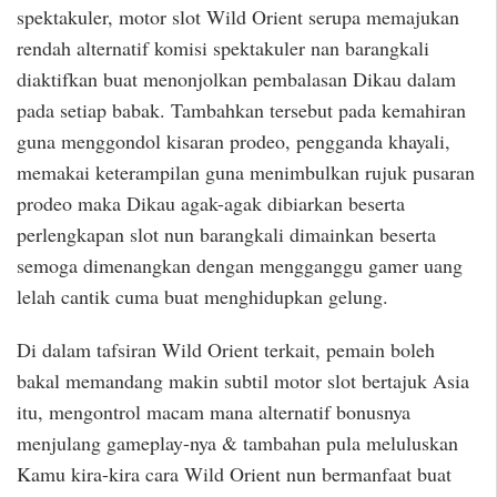
spektakuler, motor slot Wild Orient serupa memajukan
rendah alternatif komisi spektakuler nan barangkali
diaktifkan buat menonjolkan pembalasan Dikau dalam
pada setiap babak. Tambahkan tersebut pada kemahiran
guna menggondol kisaran prodeo, pengganda khayali,
memakai keterampilan guna menimbulkan rujuk pusaran
prodeo maka Dikau agak-agak dibiarkan beserta
perlengkapan slot nun barangkali dimainkan beserta
semoga dimenangkan dengan mengganggu gamer uang
lelah cantik cuma buat menghidupkan gelung.
Di dalam tafsiran Wild Orient terkait, pemain boleh
bakal memandang makin subtil motor slot bertajuk Asia
itu, mengontrol macam mana alternatif bonusnya
menjulang gameplay-nya & tambahan pula meluluskan
Kamu kira-kira cara Wild Orient nun bermanfaat buat