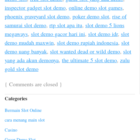
inspector gadget slot demo
,
online demo slot games
,
phoenix graveyard slot demo
,
poker demo slot
,
rise of
samurai slot demo
,
rtp slot apa itu
,
slot demo 5 lions
megaways
,
slot demo gacor hari ini
,
slot demo idr
,
slot
demo mudah maxwin
,
slot demo rupiah indonesia
,
slot
demo uang banyak
,
slot wanted dead or wild demo
,
slot
yang ada akun demonya
,
the ultimate 5 slot demo
,
zulu
gold slot demo
{
Comments are closed
}
Categories
Bermain Slot Online
cara menang main slot
Casino
Gacor Demo Slot